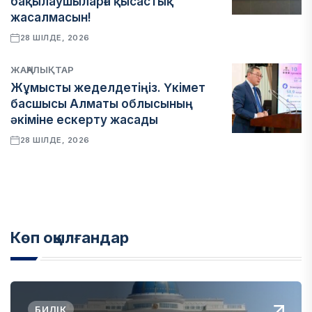
бақылаушыларға қысастық
жасалмасын!
28 ШІЛДЕ, 2026
ЖАҢАЛЫҚТАР
Жұмысты жеделдетіңіз. Үкімет
басшысы Алматы облысының
әкіміне ескерту жасады
28 ШІЛДЕ, 2026
Көп оқылғандар
БИЛІК