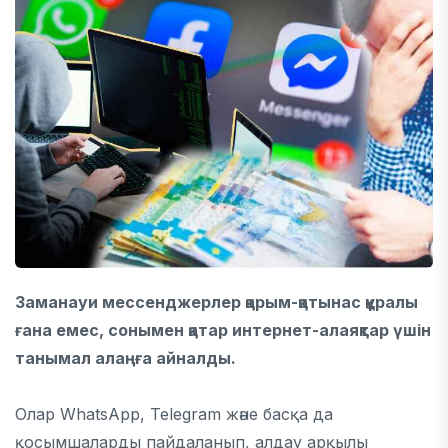
Заманауи мессенджерлер қарым-қатынас құралы
ғана емес, сонымен қатар интернет-алаяқтар үшін
танымал алаңға айналды.
Олар WhatsApp, Telegram және басқа да
қосымшаларды пайдаланып, алдау арқылы