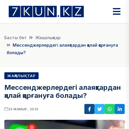
Басты бет
Жаңалықтар
Мессенджерлердегі алаяқтардан қалай қорғануға
болады?
ЖАҢАЛЫҚТАР
Мессенджерлердегі алаяқтардан
қалай қорғануға болады?
23 МАМЫР, 2025