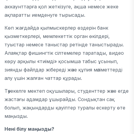
аккаунттарға қол жеткізуге, ақша немесе жеке
ақпаратты иемденуге тырысады.
Көп жағдайда қылмыскерлер өздерін банк
қызметкерлері, мемлекеттік орган өкілдері,
туыстар немесе таныстар ретінде таныстырады.
Алаяқтар фишингтік сілтемелер таратады, видео
көру арқылы «тиімді» қосымша табыс ұсынып,
зиянды файлдар жібереді және құпия мәліметтерді
алу үшін жалған чаттар құрады.
Тәуекелге мектеп оқушылары, студенттер және егде
жастағы адамдар ұшырайды. Сондықтан сақ
болып, жақындарды қауіптер туралы ескерту өте
маңызды.
Нені білу маңызды?