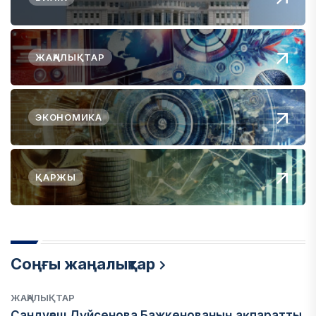
ЖАҢАЛЫҚТАР
ЭКОНОМИКА
ҚАРЖЫ
Соңғы жаңалықтар
ЖАҢАЛЫҚТАР
Сандуғаш Дүйсенова Бажкенованың ақпаратты