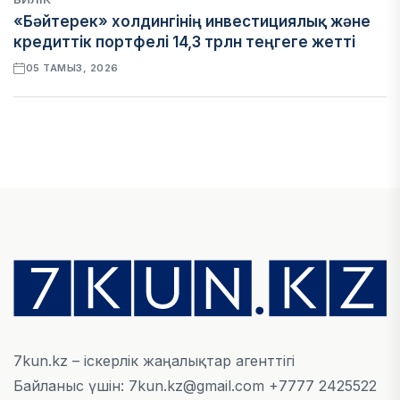
«Бәйтерек» холдингінің инвестициялық және
кредиттік портфелі 14,3 трлн теңгеге жетті
05 ТАМЫЗ, 2026
ҚАРЖЫ
БЖЗҚ-дағы зейнетақы жинақтары 28,09 трлн
теңгеге жетті
05 ТАМЫЗ, 2026
ҚАРЖЫ
Отбасы банктің қолдауымен 1,5 жыл ішінде 40
мыңға жуық отбасы қоныс тойын тойлады
05 ТАМЫЗ, 2026
7kun.kz – іскерлік жаңалықтар агенттігі
Байланыс үшін: 7kun.kz@gmail.com +7777 2425522