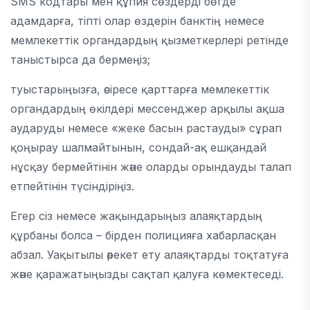
SMS кодтары мен құпия сөздерді бөгде
адамдарға, тіпті олар өздерін банктің немесе
мемлекеттік органдардың қызметкерлері ретінде
таныстырса да бермеңіз;
туыстарыңызға, әсіресе қарттарға мемлекеттік
органдардың өкілдері мессенджер арқылы ақша
аударуды немесе «жеке басын растауды» сұрап
қоңырау шалмайтынын, сондай-ақ ешқандай
нұсқау бермейтінін және оларды орындауды талап
етпейтінін түсіндіріңіз.
Егер сіз немесе жақындарыңыз алаяқтардың
құрбаны болса – бірден полицияға хабарласқан
абзал. Уақытылы әрекет ету алаяқтарды тоқтатуға
және қаражатыңызды сақтап қалуға көмектеседі.