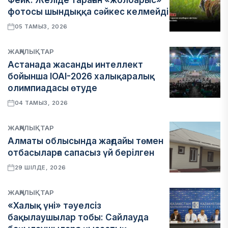
Фейк: Желіде тараған «жолбарыс»
фотосы шындыққа сәйкес келмейді
05 ТАМЫЗ, 2026
ЖАҢАЛЫҚТАР
Астанада жасанды интеллект
бойынша IOAI-2026 халықаралық
олимпиадасы өтуде
04 ТАМЫЗ, 2026
ЖАҢАЛЫҚТАР
Алматы облысында жағдайы төмен
отбасыларға сапасыз үй берілген
29 ШІЛДЕ, 2026
ЖАҢАЛЫҚТАР
«Халық үні» тәуелсіз
бақылаушылар тобы: Сайлауда