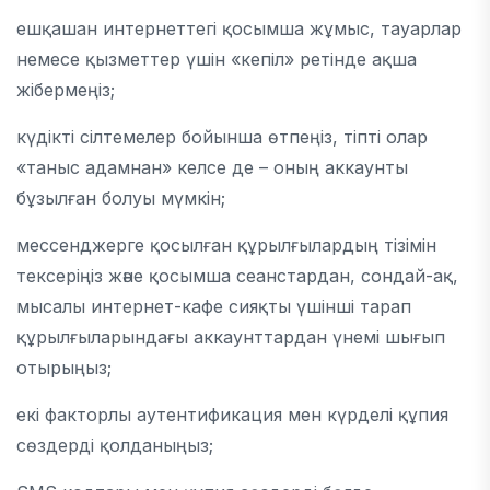
ешқашан интернеттегі қосымша жұмыс, тауарлар
немесе қызметтер үшін «кепіл» ретінде ақша
жібермеңіз;
күдікті сілтемелер бойынша өтпеңіз, тіпті олар
«таныс адамнан» келсе де – оның аккаунты
бұзылған болуы мүмкін;
мессенджерге қосылған құрылғылардың тізімін
тексеріңіз және қосымша сеанстардан, сондай-ақ,
мысалы интернет-кафе сияқты үшінші тарап
құрылғыларындағы аккаунттардан үнемі шығып
отырыңыз;
екі факторлы аутентификация мен күрделі құпия
сөздерді қолданыңыз;