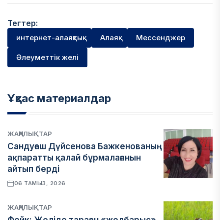
Тегтер:
интернет-алаяқтық
Алаяқ
Мессенджер
Әлеуметтік желі
Ұқсас материалдар
ЖАҢАЛЫҚТАР
Сандуғаш Дүйсенова Бажкенованың
ақпаратты қалай бұрмалағанын
айтып берді
06 ТАМЫЗ, 2026
ЖАҢАЛЫҚТАР