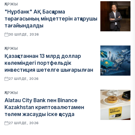
ҚАРЖЫ
"Нұрбанк" АҚ Басқарма
төрағасының міндеттерін атқарушы
тағайындалды
30 ШІЛДЕ, 2026
ҚАРЖЫ
Қазақстаннан 13 млрд доллар
көлеміндегі портфельдік
инвестиция шетелге шығарылған
27 ШІЛДЕ, 2026
ҚАРЖЫ
Alatau City Bank пен Binance
Kazakhstan криптовалютамен
төлем жасауды іске қосуда
27 ШІЛДЕ, 2026