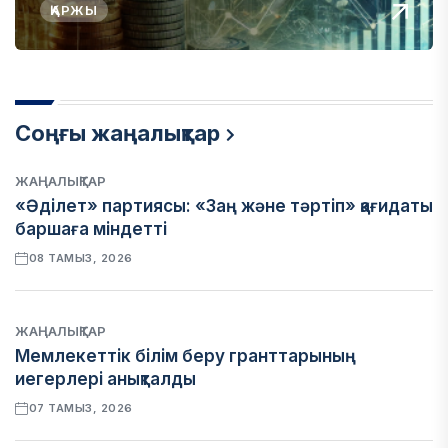
ҚАРЖЫ
Соңғы жаңалықтар
ЖАҢАЛЫҚТАР
«Әділет» партиясы: «Заң және тәртіп» қағидаты
баршаға міндетті
08 ТАМЫЗ, 2026
ЖАҢАЛЫҚТАР
Мемлекеттік білім беру гранттарының
иегерлері анықталды
07 ТАМЫЗ, 2026