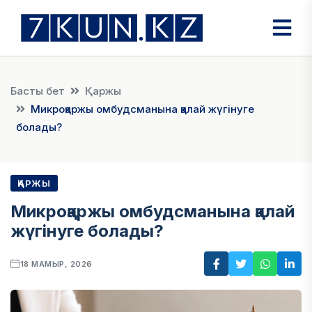
Басты бет
Қаржы
Микроқаржы омбудсманына қалай жүгінуге
болады?
ҚАРЖЫ
Микроқаржы омбудсманына қалай
жүгінуге болады?
18 МАМЫР, 2026