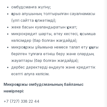
омбудсманға жүгіну;
қарыз алушының толтырылған сауалнамасы
(үлгі сайтта қолжетімді);
жеке басын куәландыратын құжат;
микрокредит шарты, өтеу кестесі, қосымша
келісімдер (бар болған жағдайда);
микроқаржы ұйымына немесе талап ету құқығы
берілген тұлғаға өтініш беру және олардың
жауаптары (бар болған жағдайда);
дербес деректерді өңдеуге және кредиттік
есепті алуға келісім.
Микроқаржы омбудсманының байланыс
нөмірлері
:
+7 (727) 338 22 44