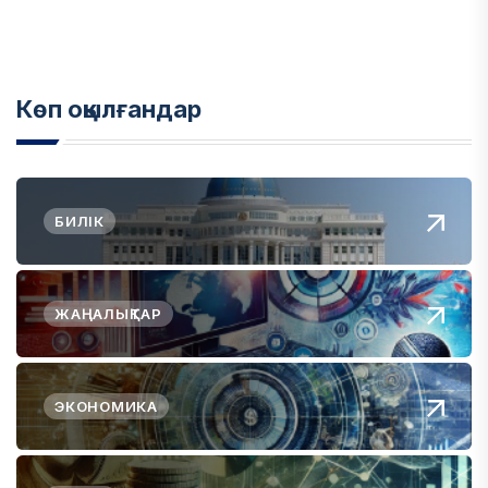
Көп оқылғандар
БИЛІК
ЖАҢАЛЫҚТАР
ЭКОНОМИКА