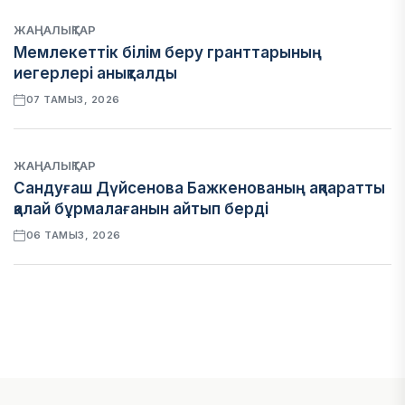
ЖАҢАЛЫҚТАР
Мемлекеттік білім беру гранттарының
иегерлері анықталды
07 ТАМЫЗ, 2026
ЖАҢАЛЫҚТАР
Сандуғаш Дүйсенова Бажкенованың ақпаратты
қалай бұрмалағанын айтып берді
06 ТАМЫЗ, 2026
ЭКОНОМИКА
Қазақстан мен Өзбекстан арасындағы тауар
айналымы 4,8 млрд АҚШ долларына жетті
05 ТАМЫЗ, 2026