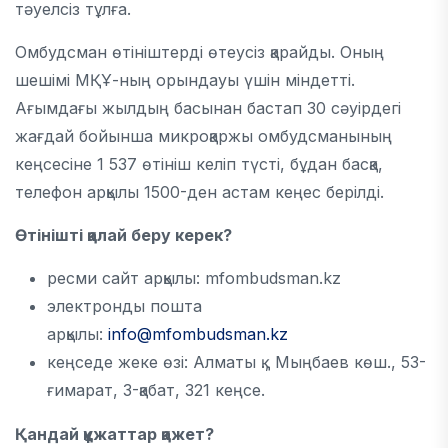
тәуелсіз тұлға.
Омбудсман өтiнiштердi өтеусiз қарайды. Оның
шешімі МҚҰ-ның орындауы үшін міндетті.
Ағымдағы жылдың басынан бастап 30 сәуірдегі
жағдай бойынша микроқаржы омбудсманының
кеңсесіне 1 537 өтініш келіп түсті, бұдан басқа,
телефон арқылы 1500-ден астам кеңес берілді.
Өтінішті қалай беру керек?
ресми сайт арқылы: mfombudsman.kz
электронды пошта
арқылы:
info@mfombudsman.kz
кеңседе жеке өзі: Алматы қ., Мыңбаев көш., 53-
ғимарат, 3-қабат, 321 кеңсе.
Қандай құжаттар қажет
?