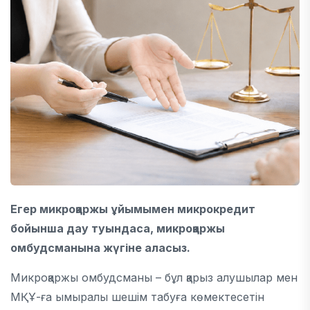
Егер микроқаржы ұйымымен микрокредит
бойынша дау туындаса, микроқаржы
омбудсманына жүгіне аласыз.
Микроқаржы омбудсманы –
бұл қарыз алушылар мен
МҚҰ-ға ымыралы шешім табуға көмектесетін