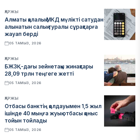
ҚАРЖЫ
Алматы қалалық МКД мүлікті сатудан
алынатын салық туралы сұрақтарға
жауап берді
05 ТАМЫЗ, 2026
ҚАРЖЫ
БЖЗҚ-дағы зейнетақы жинақтары
28,09 трлн теңгеге жетті
05 ТАМЫЗ, 2026
ҚАРЖЫ
Отбасы банктің қолдауымен 1,5 жыл
ішінде 40 мыңға жуық отбасы қоныс
тойын тойлады
05 ТАМЫЗ, 2026