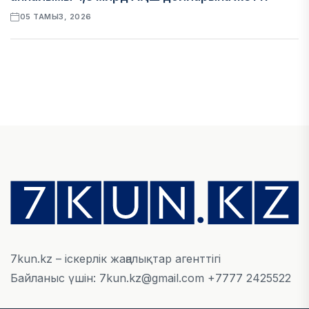
05 ТАМЫЗ, 2026
ҚАРЖЫ
Алматы қалалық МКД мүлікті сатудан
алынатын салық туралы сұрақтарға жауап
берді
05 ТАМЫЗ, 2026
БИЛІК
«Бәйтерек» холдингінің инвестициялық және
кредиттік портфелі 14,3 трлн теңгеге жетті
05 ТАМЫЗ, 2026
7kun.kz – іскерлік жаңалықтар агенттігі
Байланыс үшін: 7kun.kz@gmail.com +7777 2425522
ҚАРЖЫ
БЖЗҚ-дағы зейнетақы жинақтары 28,09 трлн