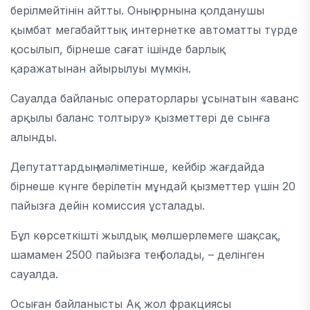
берілмейтінін айтты. Оның орнына қолданушы
қымбат мегабайттық интернетке автоматты түрде
қосылып, бірнеше сағат ішінде барлық
қаражатынан айырылуы мүмкін.
Сауалда байланыс операторлары ұсынатын «аванс
арқылы баланс толтыру» қызметтері де сынға
алынды.
Депутаттардың мәліметінше, кейбір жағдайда
бірнеше күнге берілетін мұндай қызметтер үшін 20
пайызға дейін комиссия ұсталады.
Бұл көрсеткішті жылдық мөлшерлемеге шақсақ,
шамамен 2500 пайызға тең болады, – делінген
сауалда.
Осыған байланысты Ақ жол фракциясы