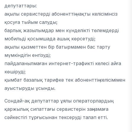
депутаттары:
ақылы сервистерді абоненттің нақты келісімінсіз
қосуға тыйым салуды;
барлық жазылымдар мен күнделікті төлемдерді
мобильді қосымшада ашық көрсетуді;
ақылы қызметтен бір батырмамен бас тарту
мүмкіндігін енгізуді;
пайдаланылмаған интернет-трафикті келесі айға
көшіруді;
қымбат базалық тарифке тек абоненттің келісімімен
ауыстыруды ұсынды.
Сондай-ақ депутаттар ұялы операторлардың
қаржылық сипаттағы сервистерін заңнамаға
сәйкестігі тұрғысынан тексеруді талап етті.