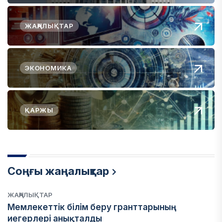
ЖАҢАЛЫҚТАР
ЭКОНОМИКА
ҚАРЖЫ
Соңғы жаңалықтар
ЖАҢАЛЫҚТАР
Мемлекеттік білім беру гранттарының
иегерлері анықталды