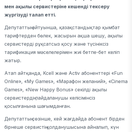
мен ақылы сервистеріне кешенді тексеру
жүргізуді талап етті.
Депутаттың айтуынша, қазақстандықтар қымбат
тарифтерден бөлек, жасырын ақша шешу, ақылы
сервистерді рұқсатсыз қосу және түсініксіз
тарификация мәселелерімен жиі бетпе-бет келіп
жатыр.
Атап айтқанда, Kcell және Activ абоненттері «Fun
Online», «My Games», «Марафон желаний», «Cinema
Games», «New Happy Bonus» секілді ақылы
сервистердің пайдаланушы келісімінсіз
қосылғанына шағымданған.
Депутаттың сөзінше, кей жағдайда абонент бірден
бірнеше сервистің қолданушысына айналып, күн