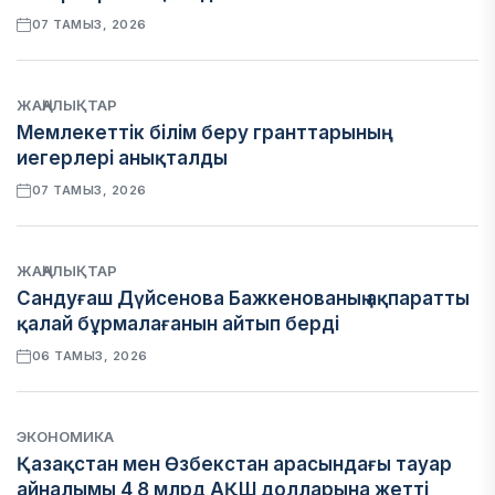
07 ТАМЫЗ, 2026
ЖАҢАЛЫҚТАР
Мемлекеттік білім беру гранттарының
иегерлері анықталды
07 ТАМЫЗ, 2026
ЖАҢАЛЫҚТАР
Сандуғаш Дүйсенова Бажкенованың ақпаратты
қалай бұрмалағанын айтып берді
06 ТАМЫЗ, 2026
ЭКОНОМИКА
Қазақстан мен Өзбекстан арасындағы тауар
айналымы 4,8 млрд АҚШ долларына жетті