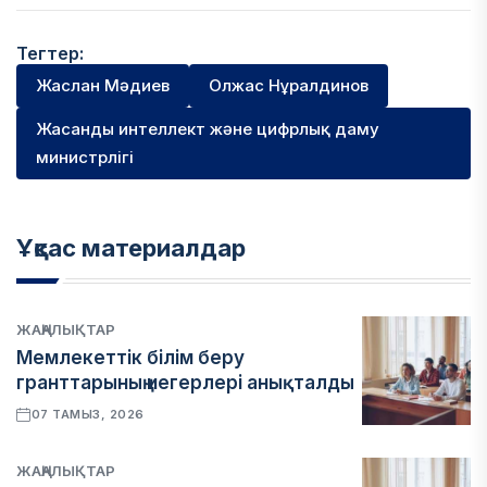
Тегтер:
Жаслан Мәдиев
Олжас Нұралдинов
Жасанды интеллект және цифрлық даму
министрлігі
Ұқсас материалдар
ЖАҢАЛЫҚТАР
Мемлекеттік білім беру
гранттарының иегерлері анықталды
07 ТАМЫЗ, 2026
ЖАҢАЛЫҚТАР