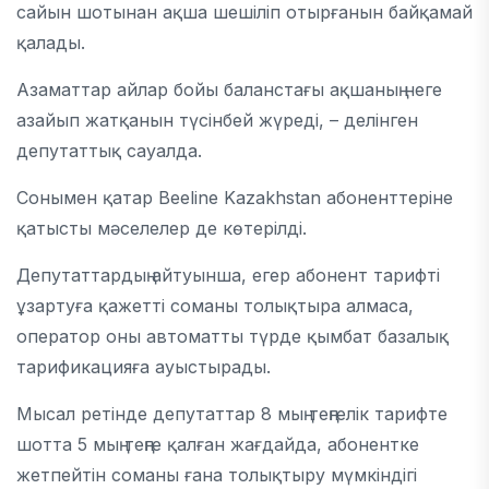
сайын шотынан ақша шешіліп отырғанын байқамай
қалады.
Азаматтар айлар бойы баланстағы ақшаның неге
азайып жатқанын түсінбей жүреді, – делінген
депутаттық сауалда.
Сонымен қатар Beeline Kazakhstan абоненттеріне
қатысты мәселелер де көтерілді.
Депутаттардың айтуынша, егер абонент тарифті
ұзартуға қажетті соманы толықтыра алмаса,
оператор оны автоматты түрде қымбат базалық
тарификацияға ауыстырады.
Мысал ретінде депутаттар 8 мың теңгелік тарифте
шотта 5 мың теңге қалған жағдайда, абонентке
жетпейтін соманы ғана толықтыру мүмкіндігі