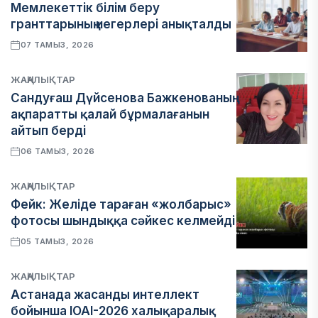
Мемлекеттік білім беру
гранттарының иегерлері анықталды
07 ТАМЫЗ, 2026
ЖАҢАЛЫҚТАР
Сандуғаш Дүйсенова Бажкенованың
ақпаратты қалай бұрмалағанын
айтып берді
06 ТАМЫЗ, 2026
ЖАҢАЛЫҚТАР
Фейк: Желіде тараған «жолбарыс»
фотосы шындыққа сәйкес келмейді
05 ТАМЫЗ, 2026
ЖАҢАЛЫҚТАР
Астанада жасанды интеллект
бойынша IOAI-2026 халықаралық