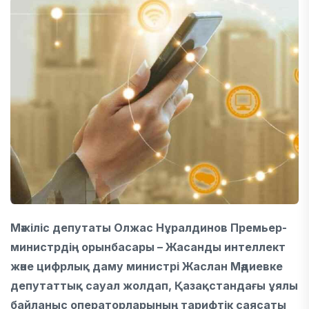
Мәжіліс депутаты Олжас Нұралдинов Премьер-
министрдің орынбасары – Жасанды интеллект
және цифрлық даму министрі Жаслан Мәдиевке
депутаттық сауал жолдап, Қазақстандағы ұялы
байланыс операторларының тарифтік саясаты