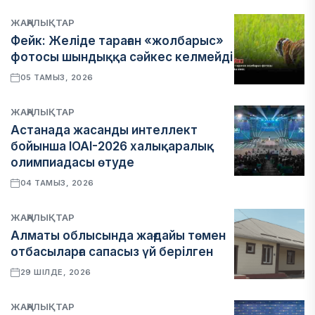
ЖАҢАЛЫҚТАР
Фейк: Желіде тараған «жолбарыс»
фотосы шындыққа сәйкес келмейді
05 ТАМЫЗ, 2026
ЖАҢАЛЫҚТАР
Астанада жасанды интеллект
бойынша IOAI-2026 халықаралық
олимпиадасы өтуде
04 ТАМЫЗ, 2026
ЖАҢАЛЫҚТАР
Алматы облысында жағдайы төмен
отбасыларға сапасыз үй берілген
29 ШІЛДЕ, 2026
ЖАҢАЛЫҚТАР