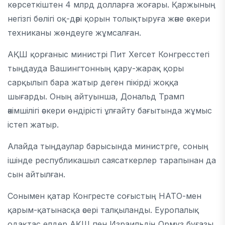
көрсеткіштен 4 млрд долларға жоғары. Қаржының
негізгі бөлігі оқ-дәрі қорын толықтыруға және әскери
техниканы жөндеуге жұмсалған.
АҚШ қорғаныс министрі
Пит Хегсет
Конгресстегі
тыңдауда Вашингтонның қару-жарақ қоры
сарқылып бара жатыр деген пікірді жоққа
шығарды. Оның айтуынша,
Дональд Трамп
әкімшілігі әскери өндірісті ұлғайту бағытында жұмыс
істеп жатыр.
Алайда тыңдаулар барысында министрге, соның
ішінде республикашыл саясаткерлер тарапынан да
сын айтылған.
Сонымен қатар Конгресте соғыстың
НАТО
-мен
қарым-қатынасқа әсері талқыланды. Еуропалық
одақтас елдер АҚШ пен Израильдің
Ормуз бұғазы