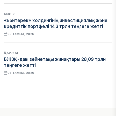
БИЛІК
«Бәйтерек» холдингінің инвестициялық және
кредиттік портфелі 14,3 трлн теңгеге жетті
05 ТАМЫЗ, 2026
ҚАРЖЫ
БЖЗҚ-дағы зейнетақы жинақтары 28,09 трлн
теңгеге жетті
05 ТАМЫЗ, 2026
ҚАРЖЫ
Отбасы банктің қолдауымен 1,5 жыл ішінде 40
мыңға жуық отбасы қоныс тойын тойлады
05 ТАМЫЗ, 2026