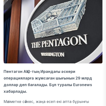
Пентагон
АҚШ-тың Ирандағы әскери
операцияларға жұмсаған шығынын 29 млрд
доллар деп бағалады. Бұл туралы
Euronews
хабарлады.
Мәліметке сәйкес, жаңа есеп екі апта бұрынғы