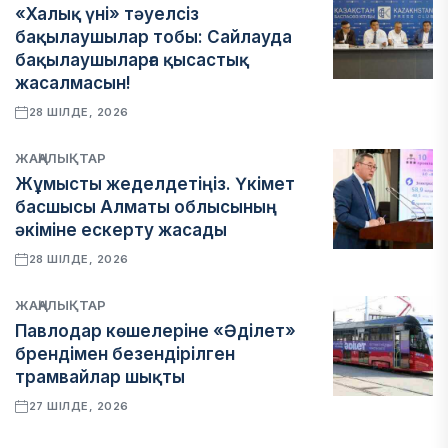
«Халық үні» тәуелсіз
бақылаушылар тобы: Сайлауда
бақылаушыларға қысастық
жасалмасын!
28 ШІЛДЕ, 2026
ЖАҢАЛЫҚТАР
Жұмысты жеделдетіңіз. Үкімет
басшысы Алматы облысының
әкіміне ескерту жасады
28 ШІЛДЕ, 2026
ЖАҢАЛЫҚТАР
Павлодар көшелеріне «Әділет»
брендімен безендірілген
трамвайлар шықты
27 ШІЛДЕ, 2026