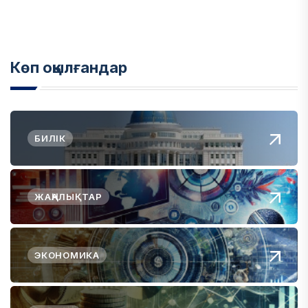
Көп оқылғандар
БИЛІК
ЖАҢАЛЫҚТАР
ЭКОНОМИКА