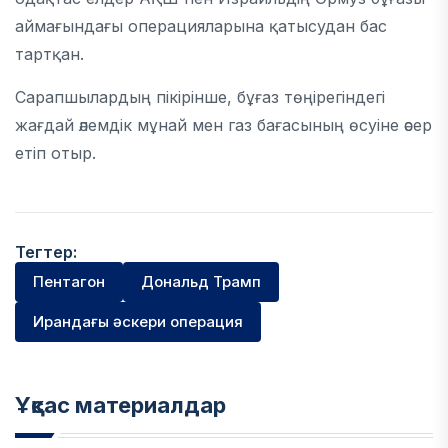
аймағындағы операцияларына қатысудан бас
тартқан.
Сарапшылардың пікірінше, бұғаз төңірегіндегі
жағдай әлемдік мұнай мен газ бағасының өсуіне әсер
етіп отыр.
Тегтер:
Пентагон
Дональд Трамп
Ирандағы әскери операция
Ұқсас материалдар