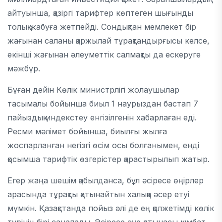
айтуынша, қазіргі тарифтер көптеген шығынды
толық жабуға жетпейді. Сондықтан мемлекет бір
жағынан саланы қаржылай тұрақтандырғысы келсе,
екінші жағынан әлеуметтік салмақты да ескеруге
мәжбүр.
Бұған дейін Көлік министрлігі жолаушылар
тасымалы бойынша биыл 1 наурыздан бастап 7
пайыздық индекстеу енгізілгенін хабарлаған еді.
Ресми мәлімет бойынша, биылғы жылға
жоспарланған негізгі өсім осы болғанымен, енді
қосымша тарифтік өзгерістер қарастырылып жатыр.
Егер жаңа шешім қабылданса, бұл әсіресе өңірлер
арасында тұрақты қатынайтын халыққа әсер етуі
мүмкін. Қазақстанда пойыз әлі де ең қолжетімді көлік