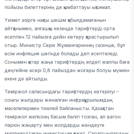
пойызы билеттерінің де қымбаттауы ықтимал.
Үкімет әзірге нақты шешім қабылдамағанын
айтқанымен, алғашқы кезеңде тарифтерді орта
есеппен 12 пайызға дейін көтеру қарастырылып
отыр. Министр Серік Жұманғариннің сөзінше, бұл
өсім инфляция шегінде болады деп есептеледі.
Сонымен қатар жаңа тарифтердің елдегі жалпы баға
деңгейіне әсері 0,8 пайыздан жоғары болуы мүмкін
екені де айтылды.
Теміржол саласындағы тарифтердің көтерілуі –
соңғы жылдары жиналған инфрақұрылымдық
мәселелермен тікелей байланысты. Қазақстан
теміржол желісінің басым бөлігі тозған, ал вагон
паркін жаңарту мен жолдарды жөндеуге
миллиардтаған инвестиция қажет. Сарапшылардың