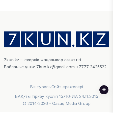
айналымы 4,8 млрд АҚШ долларына жетті
05 ТАМЫЗ, 2026
ҚАРЖЫ
Алматы қалалық МКД мүлікті сатудан
алынатын салық туралы сұрақтарға жауап
берді
05 ТАМЫЗ, 2026
7kun.kz – іскерлік жаңалықтар агенттігі
Байланыс үшін: 7kun.kz@gmail.com +7777 2425522
БИЛІК
«Бәйтерек» холдингінің инвестициялық және
кредиттік портфелі 14,3 трлн теңгеге жетті
Біз туралы
Сайт ережелері
05 ТАМЫЗ, 2026
БАҚ-ты тіркеу куәлігі 15716-ИА 24.11.2015
© 2014-2026 - Qazaq Media Group
ҚАРЖЫ