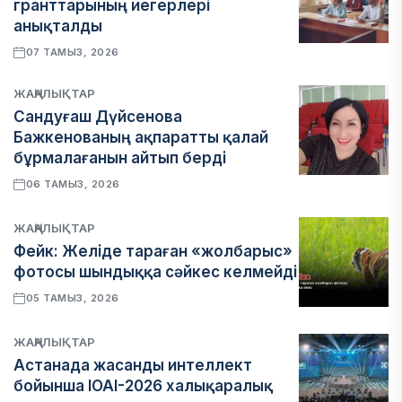
гранттарының иегерлері
анықталды
07 ТАМЫЗ, 2026
ЖАҢАЛЫҚТАР
Сандуғаш Дүйсенова
Бажкенованың ақпаратты қалай
бұрмалағанын айтып берді
06 ТАМЫЗ, 2026
ЖАҢАЛЫҚТАР
Фейк: Желіде тараған «жолбарыс»
фотосы шындыққа сәйкес келмейді
05 ТАМЫЗ, 2026
ЖАҢАЛЫҚТАР
Астанада жасанды интеллект
бойынша IOAI-2026 халықаралық