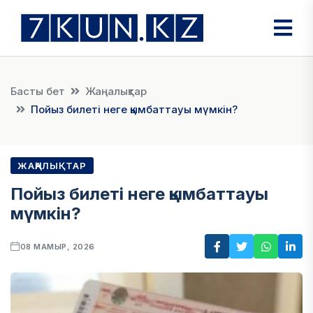
Басты бет
Жаңалықтар
Пойыз билеті неге қымбаттауы мүмкін?
ЖАҢАЛЫҚТАР
Пойыз билеті неге қымбаттауы
мүмкін?
08 МАМЫР, 2026