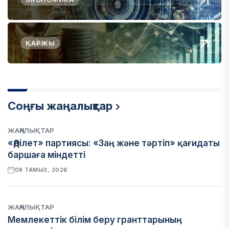
ҚАРЖЫ
Соңғы жаңалықтар
ЖАҢАЛЫҚТАР
«Әділет» партиясы: «Заң және тәртіп» қағидаты
баршаға міндетті
08 ТАМЫЗ, 2026
ЖАҢАЛЫҚТАР
Мемлекеттік білім беру гранттарының