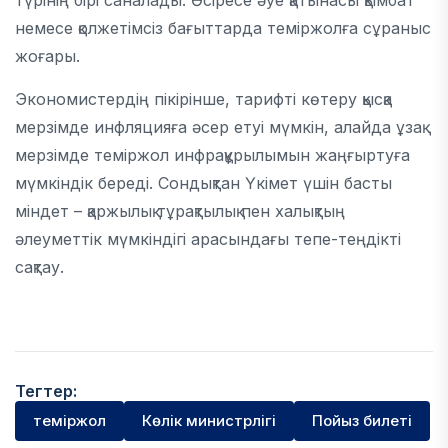
түрінің бірі саналады. Әсіресе әуе қатынасы қымбат
немесе қолжетімсіз бағыттарда теміржолға сұраныс
жоғары.
Экономистердің пікірінше, тарифті көтеру қысқа
мерзімде инфляцияға әсер етуі мүмкін, алайда ұзақ
мерзімде теміржол инфрақұрылымын жаңғыртуға
мүмкіндік береді. Сондықтан Үкімет үшін басты
міндет – қаржылық тұрақтылық пен халықтың
әлеуметтік мүмкіндігі арасындағы тепе-теңдікті
сақтау.
Тегтер:
теміржол
Көлік министрлігі
Пойыз билеті