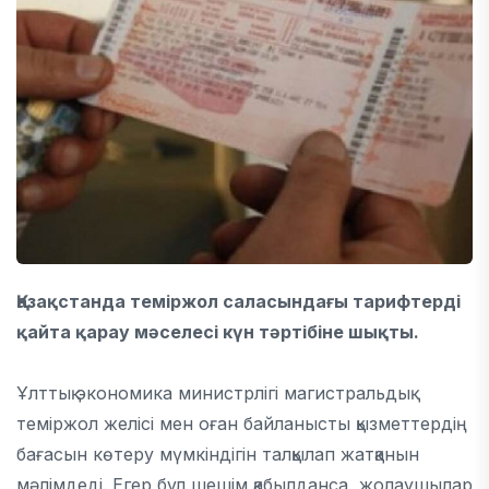
Қазақстанда теміржол саласындағы тарифтерді
қайта қарау мәселесі күн тәртібіне шықты.
Ұлттық экономика министрлігі магистральдық
теміржол желісі мен оған байланысты қызметтердің
бағасын көтеру мүмкіндігін талқылап жатқанын
мәлімдеді. Егер бұл шешім қабылданса, жолаушылар