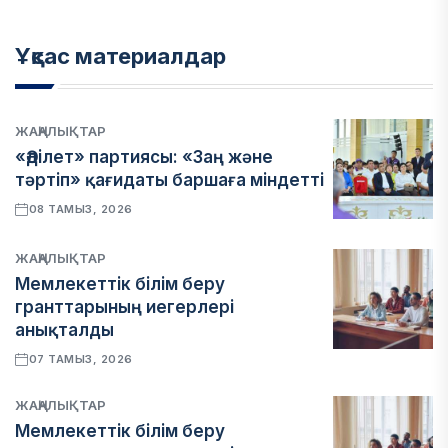
Ұқсас материалдар
ЖАҢАЛЫҚТАР
«Әділет» партиясы: «Заң және
тәртіп» қағидаты баршаға міндетті
08 ТАМЫЗ, 2026
ЖАҢАЛЫҚТАР
Мемлекеттік білім беру
гранттарының иегерлері
анықталды
07 ТАМЫЗ, 2026
ЖАҢАЛЫҚТАР
Мемлекеттік білім беру