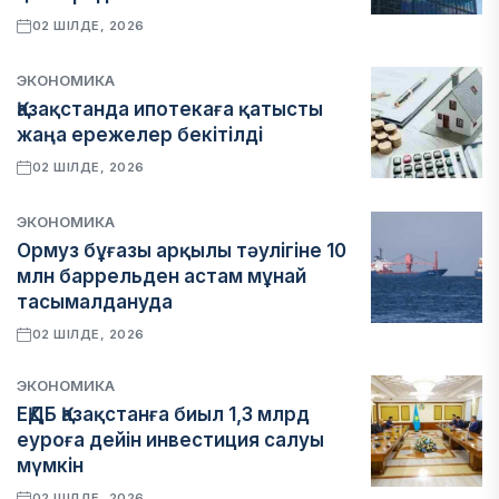
02 ШІЛДЕ, 2026
ЭКОНОМИКА
Қазақстанда ипотекаға қатысты
жаңа ережелер бекітілді
02 ШІЛДЕ, 2026
ЭКОНОМИКА
Ормуз бұғазы арқылы тәулігіне 10
млн баррельден астам мұнай
тасымалдануда
02 ШІЛДЕ, 2026
ЭКОНОМИКА
ЕҚДБ Қазақстанға биыл 1,3 млрд
еуроға дейін инвестиция салуы
мүмкін
02 ШІЛДЕ, 2026