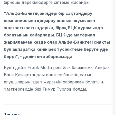
бірнеше дереккөздерге сілтеме жасайды.
"Альфа-Банктің өкілдері бір сақтандыру
компаниясына қоңырау шалып, жұмысын
жалғастыратындарын, бірақ БЦК құрамында
болатынын хабарлады. БЦК-де материал
жарияланған кезде олар Альфа-Банктегі сияқты
бұл ақпаратқа кейінірек түсініктеме беруге уәде
берді", - делінген хабарламада.
Бұған дейін Frank Media ресейлік басылымы Альфа-
Банк Қазақстандағы еншілес банктің сатып
алушыларын іздеп жүргенін хабарлаған болатын.
Үміткерлердің бірі Тимур Турлов болды.
Тегтер: