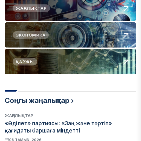
ЖАҢАЛЫҚТАР
ЭКОНОМИКА
ҚАРЖЫ
Соңғы жаңалықтар
ЖАҢАЛЫҚТАР
«Әділет» партиясы: «Заң және тәртіп»
қағидаты баршаға міндетті
08 ТАМЫЗ, 2026