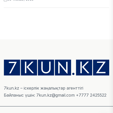
ЭКОНОМИКА
Қазақстан мен Өзбекстан арасындағы тауар
айналымы 4,8 млрд АҚШ долларына жетті
05 ТАМЫЗ, 2026
ҚАРЖЫ
Алматы қалалық МКД мүлікті сатудан
алынатын салық туралы сұрақтарға жауап
берді
05 ТАМЫЗ, 2026
7kun.kz – іскерлік жаңалықтар агенттігі
Байланыс үшін: 7kun.kz@gmail.com +7777 2425522
БИЛІК
«Бәйтерек» холдингінің инвестициялық және
кредиттік портфелі 14,3 трлн теңгеге жетті