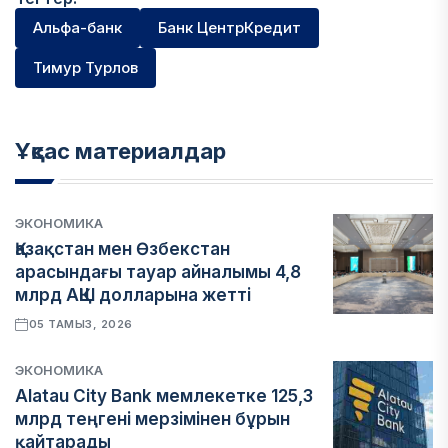
Альфа-банк
Банк ЦентрКредит
Тимур Турлов
Ұқсас материалдар
ЭКОНОМИКА
Қазақстан мен Өзбекстан
арасындағы тауар айналымы 4,8
млрд АҚШ долларына жетті
05 ТАМЫЗ, 2026
ЭКОНОМИКА
Alatau City Bank мемлекетке 125,3
млрд теңгені мерзімінен бұрын
қайтарады