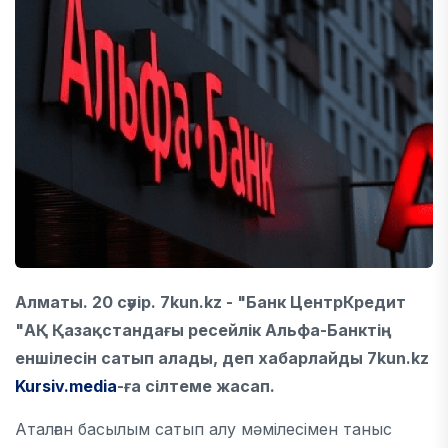
Алматы. 20 сәуір. 7kun.kz - "Банк ЦентрКредит
"АҚ Қазақстандағы ресейлік Альфа-Банктің
еншілесін сатып алады, деп хабарлайды 7kun.kz
Kursiv.media
-ға сілтеме жасап.
Аталған басылым сатып алу мәмілесімен таныс