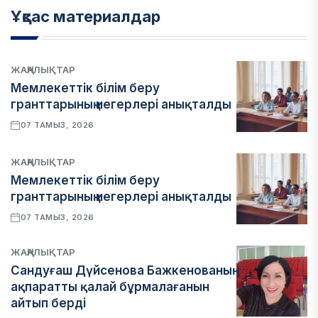
Ұқсас материалдар
ЖАҢАЛЫҚТАР
Мемлекеттік білім беру
гранттарының иегерлері анықталды
07 ТАМЫЗ, 2026
ЖАҢАЛЫҚТАР
Мемлекеттік білім беру
гранттарының иегерлері анықталды
07 ТАМЫЗ, 2026
ЖАҢАЛЫҚТАР
Сандуғаш Дүйсенова Бажкенованың
ақпаратты қалай бұрмалағанын
айтып берді