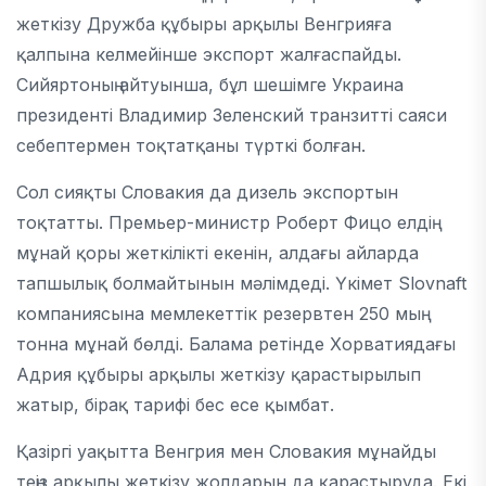
жеткізу
Дружба құбыры
арқылы Венгрияға
қалпына келмейінше экспорт жалғаспайды.
Сийяртоның айтуынша, бұл шешімге Украина
президенті
Владимир Зеленский
транзитті саяси
себептермен тоқтатқаны түрткі болған.
Сол сияқты
Словакия
да дизель экспортын
тоқтатты. Премьер-министр
Роберт Фицо
елдің
мұнай қоры жеткілікті екенін, алдағы айларда
тапшылық болмайтынын мәлімдеді. Үкімет
Slovnaft
компаниясына мемлекеттік резервтен 250 мың
тонна мұнай бөлді. Балама ретінде Хорватиядағы
Адрия құбыры
арқылы жеткізу қарастырылып
жатыр, бірақ тарифі бес есе қымбат.
Қазіргі уақытта Венгрия мен Словакия мұнайды
теңіз арқылы жеткізу жолдарын да қарастыруда. Екі