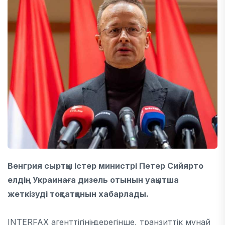
Венгрия
сыртқы істер министрі
Петер Сийярто
елдің Украинаға дизель отынын уақытша
жеткізуді тоқтатқанын хабарлады.
INTERFAX агенттігінің дерегінше, транзиттік мұнай