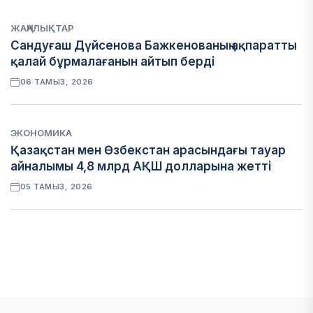
ЖАҢАЛЫҚТАР
Сандуғаш Дүйсенова Бажкенованың ақпаратты
қалай бұрмалағанын айтып берді
06 ТАМЫЗ, 2026
ЭКОНОМИКА
Қазақстан мен Өзбекстан арасындағы тауар
айналымы 4,8 млрд АҚШ долларына жетті
05 ТАМЫЗ, 2026
ҚАРЖЫ
Алматы қалалық МКД мүлікті сатудан
алынатын салық туралы сұрақтарға жауап
берді
05 ТАМЫЗ, 2026