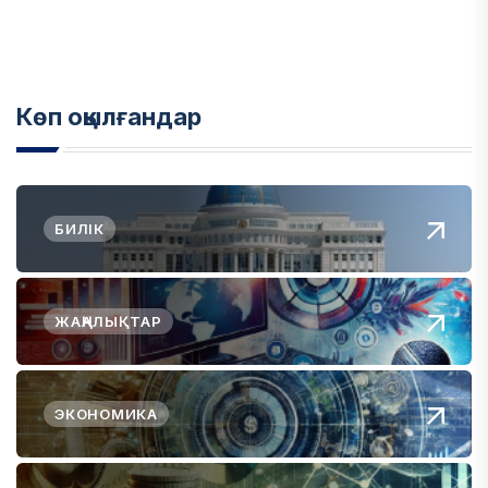
Көп оқылғандар
БИЛІК
ЖАҢАЛЫҚТАР
ЭКОНОМИКА