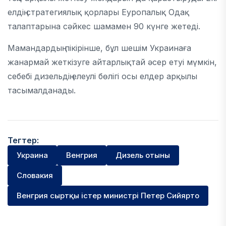
елдің стратегиялық қорлары Еуропалық Одақ
талаптарына сәйкес шамамен 90 күнге жетеді.
Мамандардың пікірінше, бұл шешім Украинаға
жанармай жеткізуге айтарлықтай әсер етуі мүмкін,
себебі дизельдің елеулі бөлігі осы елдер арқылы
тасымалданады.
Тегтер:
Украина
Венгрия
Дизель отыны
Словакия
Венгрия сыртқы істер министрі Петер Сийярто