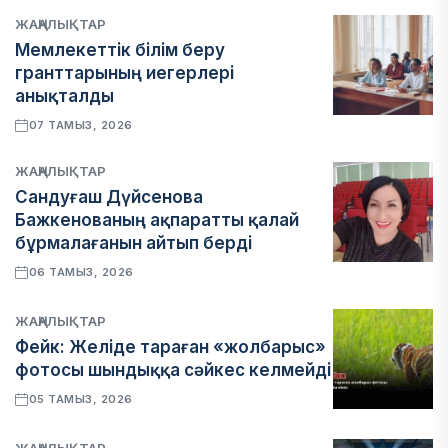
ЖАҢАЛЫҚТАР
Мемлекеттік білім беру
гранттарының иегерлері
анықталды
07 ТАМЫЗ, 2026
ЖАҢАЛЫҚТАР
Сандуғаш Дүйсенова
Бажкенованың ақпаратты қалай
бұрмалағанын айтып берді
06 ТАМЫЗ, 2026
ЖАҢАЛЫҚТАР
Фейк: Желіде тараған «жолбарыс»
фотосы шындыққа сәйкес келмейді
05 ТАМЫЗ, 2026