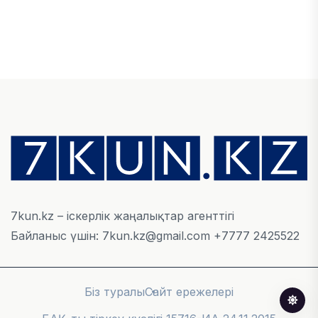
ЭКОНОМИКА
Қазақстан мен Өзбекстан арасындағы тауар
айналымы 4,8 млрд АҚШ долларына жетті
05 ТАМЫЗ, 2026
ҚАРЖЫ
Алматы қалалық МКД мүлікті сатудан
алынатын салық туралы сұрақтарға жауап
берді
05 ТАМЫЗ, 2026
7kun.kz – іскерлік жаңалықтар агенттігі
Байланыс үшін: 7kun.kz@gmail.com +7777 2425522
БИЛІК
«Бәйтерек» холдингінің инвестициялық және
кредиттік портфелі 14,3 трлн теңгеге жетті
Біз туралы
Сайт ережелері
05 ТАМЫЗ, 2026