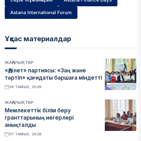
Astana International Forum
Ұқсас материалдар
ЖАҢАЛЫҚТАР
«Әділет» партиясы: «Заң және
тәртіп» қағидаты баршаға міндетті
08 ТАМЫЗ, 2026
ЖАҢАЛЫҚТАР
Мемлекеттік білім беру
гранттарының иегерлері
анықталды
07 ТАМЫЗ, 2026