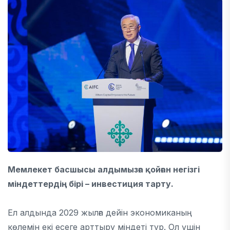
Мемлекет басшысы алдымызға қойған негізгі
міндеттердің бірі – инвестиция тарту.
Ел алдында 2029 жылға дейін экономиканың
көлемін екі есеге арттыру міндеті тұр. Ол үшін