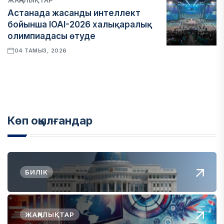
ЖАҢАЛЫҚТАР
Астанада жасанды интеллект
бойынша IOAI-2026 халықаралық
олимпиадасы өтуде
04 ТАМЫЗ, 2026
Көп оқылғандар
БИЛІК
ЖАҢАЛЫҚТАР