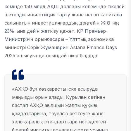
кемінде 150 млрд АҚШ доллары көлемінде тікелей
шетелдік инвестиция тарту және негізгі капиталға
салынатын инвестициялардың деңгейін ЖІӨ-нің
23%-ына дейін жеткізу қажет. ҚР Премьер-
Министрінің орынбасары – Ұлттық экономика
министрі Серік Жұманғарин Astana Finance Days
2025 ашылуында осындай пікір білдірді.
«АХҚО бұл көзқарасты іске асыруда
маңызды орын алады. Құрылған сәтінен
бастап АХҚО ағылшын жалпы құқығы
қағидаттарына, тәуелсіз реттеуге және
халықаралық стандарттарға негізделген
бірегей институционалдық орта ұсынып