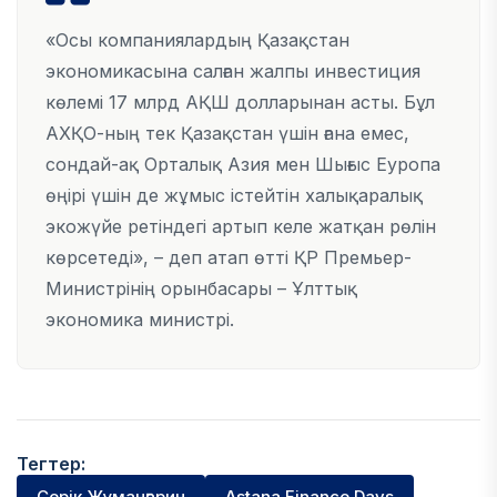
«Осы компаниялардың Қазақстан
экономикасына салған жалпы инвестиция
көлемі 17 млрд АҚШ долларынан асты. Бұл
АХҚО-ның тек Қазақстан үшін ғана емес,
сондай-ақ Орталық Азия мен Шығыс Еуропа
өңірі үшін де жұмыс істейтін халықаралық
экожүйе ретіндегі артып келе жатқан рөлін
көрсетеді», – деп атап өтті ҚР Премьер-
Министрінің орынбасары – Ұлттық
экономика министрі.
Тегтер:
Серік Жұманғарин
Astana Finance Days