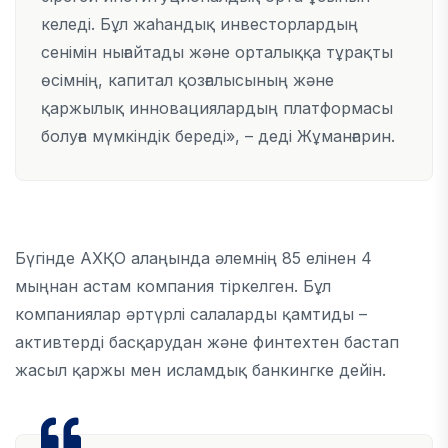
келеді. Бұл жаһандық инвесторлардың
сенімін нығайтады және орталыққа тұрақты
өсімнің, капитал қозғалысының және
қаржылық инновациялардың платформасы
болуға мүмкіндік береді», – деді Жұманғарин.
Бүгінде АХҚО алаңында әлемнің 85 елінен 4
мыңнан астам компания тіркелген. Бұл
компаниялар әртүрлі салаларды қамтиды –
активтерді басқарудан және финтехтен бастап
жасыл қаржы мен исламдық банкингке дейін.