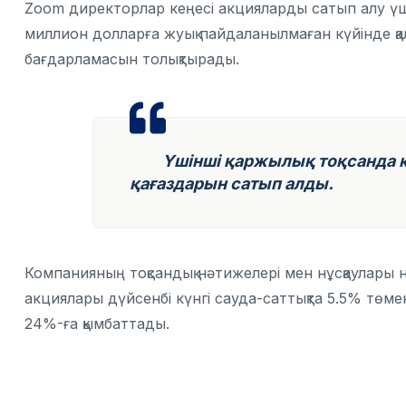
Zoom директорлар кеңесі акцияларды сатып алу үші
миллион долларға жуық пайдаланылмаған күйінде қал
бағдарламасын толықтырады.
Үшінші қаржылық тоқсанда ком
қағаздарын сатып алды.
Компанияның тоқсандық нәтижелері мен нұсқаулары 
акциялары дүйсенбі күнгі сауда-саттықта 5.5% тө
24%-ға қымбаттады.