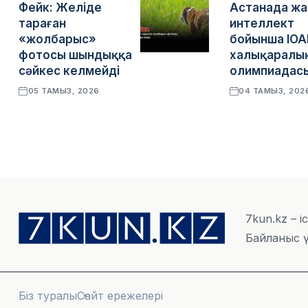
Фейк: Желіде
Астанада ж
тараған
интеллект
«жолбарыс»
бойынша IOA
фотосы шындыққа
халықаралы
сәйкес келмейді
олимпиадасы
05 ТАМЫЗ, 2026
04 ТАМЫЗ, 202
7kun.kz – і
Байланыс ү
Біз туралы
Сайт ережелері