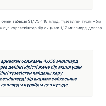
ның табысы $1,175-1,18 млрд, түзетілген түсім – бір
н бұл көрсеткіштер бір акцияға 1,17 миллиард доллар
рналған болжамы 4,656 миллиард
а дейінгі кірісті және бір акция үшін
інгі түзетілген пайданы көру
сеткіштерді бір акцияға сәйкесінше
 долларды құрайды деп күтуде.