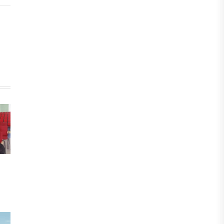
ЖАҢАЛЫҚТАР
Фейк: Желіде тараған «жолбарыс»
фотосы шындыққа сәйкес келмейді
05 ТАМЫЗ, 2026
ЖАҢАЛЫҚТАР
Астанада жасанды интеллект
бойынша IOAI-2026 халықаралық
олимпиадасы өтуде
04 ТАМЫЗ, 2026
МЕДИА
Сегіз жылдық жұмбақ: Орхан
Джемаль мен оның әріптестерін
Африкада кім өлтірді?