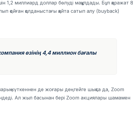
н 1,2 миллиард доллар бөлуді мақұлдады. Бұл қаражат 
ып қойған қолданыстағы қайта сатып алу (buyback)
пания өзінің 4,4 миллион бағалы
нарық күткеннен де жоғары деңгейге шықса да, Zoom
мендеді. Ал жыл басынан бері Zoom акциялары шамамен