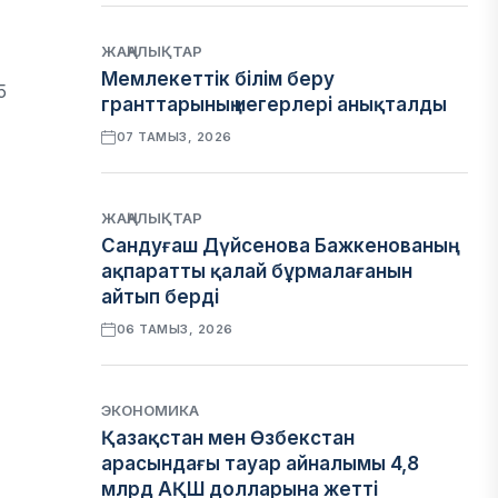
ЖАҢАЛЫҚТАР
Мемлекеттік білім беру
5
гранттарының иегерлері анықталды
07 ТАМЫЗ, 2026
ЖАҢАЛЫҚТАР
Сандуғаш Дүйсенова Бажкенованың
ақпаратты қалай бұрмалағанын
айтып берді
06 ТАМЫЗ, 2026
ЭКОНОМИКА
Қазақстан мен Өзбекстан
арасындағы тауар айналымы 4,8
млрд АҚШ долларына жетті