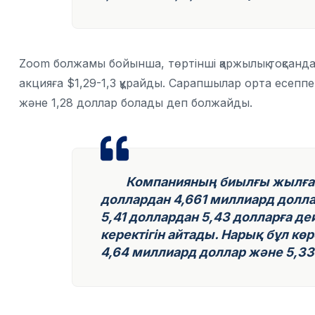
Zoom болжамы бойынша, төртінші қаржылық тоқсанда о
акцияға $1,29-1,3 құрайды. Сарапшылар орта есеппе
және 1,28 доллар болады деп болжайды.
Компанияның биылғы жылға а
доллардан 4,661 миллиард долларғ
5,41 доллардан 5,43 долларға дей
керектігін айтады. Нарық бұл көр
4,64 миллиард доллар және 5,33