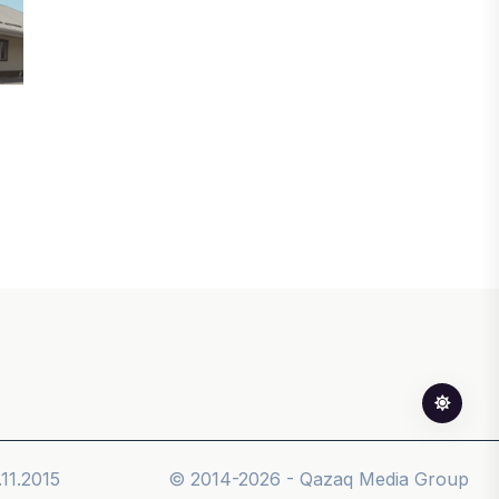
31 ШІЛДЕ, 2026
ӨЗЕКТІ ПІКІР
Ерлан Карин: Жаңа қоғамдық этика –
Қазақстанның тұрақты дамуының
негізгі шарты
30 ШІЛДЕ, 2026
БИЗНЕС
Енді eGov Business арқылы заңды
тұлғаның үлесін сенімгерлік
басқаруға беруге болады
30 ШІЛДЕ, 2026
11.2015
© 2014-2026 - Qazaq Media Group
БИЗНЕС