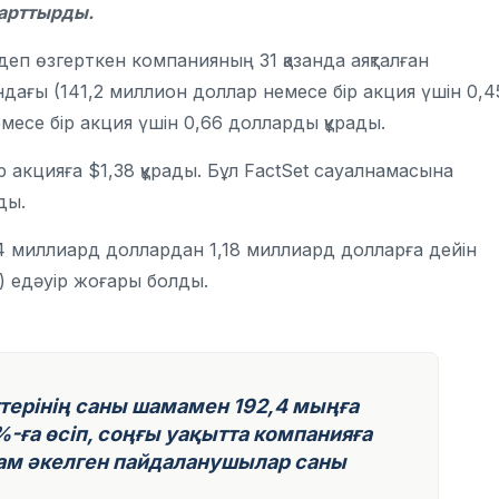
а арттырды.
деп өзгерткен компанияның 31 қазанда аяқталған
дағы (141,2 миллион доллар немесе бір акция үшін 0,4
есе бір акция үшін 0,66 долларды құрады.
р акцияға $1,38 құрады. Бұл FactSet сауалнамасына
ды.
 миллиард доллардан 1,18 миллиард долларға дейін
р) едәуір жоғары болды.
терінің саны шамамен 192,4 мыңға
8%-ға өсіп, соңғы уақытта компанияға
там әкелген пайдаланушылар саны