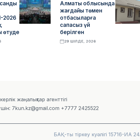
асанды
Алматы облысында
жағдайы төмен
I-2026
отбасыларға
қ
сапасыз үй
 өтуде
берілген
6
29 ШІЛДЕ, 2026
скерлік жаңалықтар агенттігі
шін: 7kun.kz@gmail.com +7777 2425522
БАҚ-ты тіркеу куәлігі 15716-ИА 24.