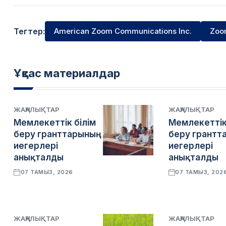
Тегтер:
American Zoom Communications Inc.
Zoo
Ұқсас материалдар
ЖАҢАЛЫҚТАР
ЖАҢАЛЫҚТАР
Мемлекеттік білім
Мемлекеттік
беру гранттарының
беру грантт
иегерлері
иегерлері
анықталды
анықталды
07 ТАМЫЗ, 2026
07 ТАМЫЗ, 202
ЖАҢАЛЫҚТАР
ЖАҢАЛЫҚТАР