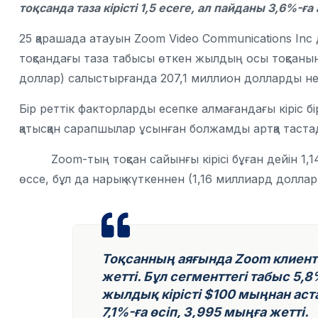
тоқсанда таза кірісті 1,5 есеге, ал пайданы 3,6%-ғ
25 қарашада атауын Zoom Video Communications Inc 
тоқсандағы таза табысы өткен жылдың осы тоқсанын
доллар) салыстырғанда 207,1 миллион долларды нем
Бір реттік факторларды есепке алмағандағы кіріс бі
қатысқан сарапшылар ұсынған болжамды артқа таста
Zoom-тың тоқсан сайынғы кірісі бұған дейін 1,14
өссе, бұл да нарық күткеннен (1,16 миллиард долла
Тоқсанның аяғында Zoom клиент
жетті. Бұл сегменттегі табыс 5,
жылдық кірісті $100 мыңнан ас
7,1%-ға өсіп, 3,995 мыңға жетті.