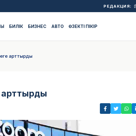
РЕДАКЦИЯ:
ЖЫ
БИЛІК
БИЗНЕС
АВТО
ӨЗЕКТІ ПІКІР
сеге арттырды
е арттырды