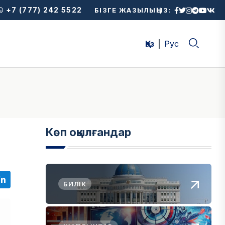
+7 (777) 242 5522
БІЗГЕ ЖАЗЫЛЫҢЫЗ:
Қаз
Рус
Көп оқылғандар
БИЛІК