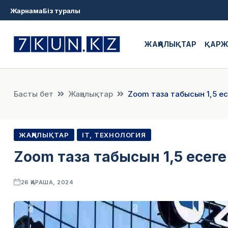
Жарнама
Біз туралы
ЖАҢАЛЫҚТАР
ҚАР
Басты бет
Жаңалықтар
Zoom таза табысын 1,5 е
ЖАҢАЛЫҚТАР
IT, ТЕХНОЛОГИЯ
Zoom таза табысын 1,5 есег
26 ҚАРАША, 2024