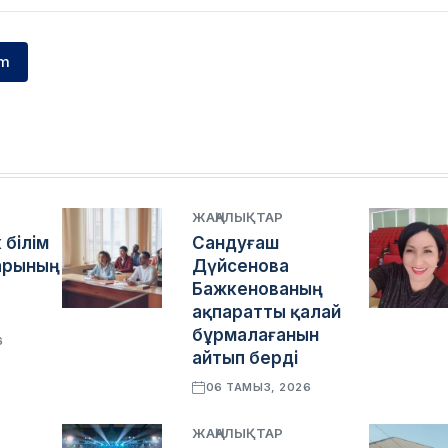
m
ЖАҢАЛЫҚТАР
 білім
Сандуғаш
арының
Дүйсенова
Бажкенованың
ақпаратты қалай
бұрмалағанын
6
айтып берді
06 ТАМЫЗ, 2026
ЖАҢАЛЫҚТАР