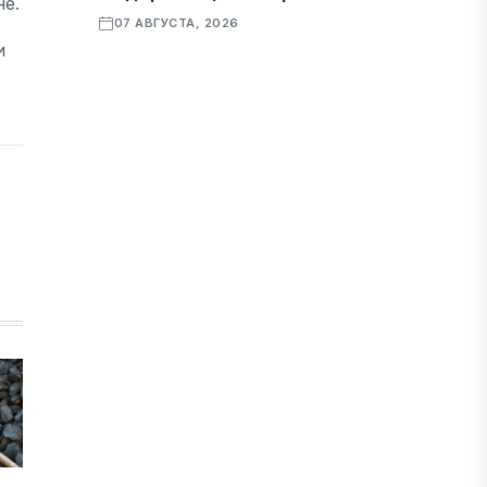
е.
07 АВГУСТА, 2026
и
ФИНАНСЫ
Рост стоимости фондирования
снижает прибыль банков Казахстана
07 АВГУСТА, 2026
ЭКОНОМИКА
Денежно-кредитная политика
влияет не только на спрос, но и на
предложение труда
07 АВГУСТА, 2026
НОВОСТИ
Проект «Сарыбулак»: китайские