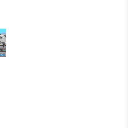
инвесторы обратились в
Генеральную прокуратуру
07 АВГУСТА, 2026
ФИНАНСЫ
Вводят ли банки в заблуждение,
предлагая ипотеки под низкие
проценты?
06 АВГУСТА, 2026
IT, ТЕХНОЛОГИЯ
Конфликт вокруг Relog дошел до
суда: стороны обменялись
взаимными обвинениями
06 АВГУСТА, 2026