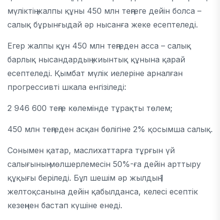
мүліктің жалпы құны 450 млн теңгеге дейін болса –
салық бұрынғыдай әр нысанға жеке есептеледі.
Егер жалпы құн 450 млн теңгеден асса – салық
барлық нысандардың жиынтық құнына қарай
есептеледі. Қымбат мүлік иелеріне арналған
прогрессивті шкала енгізіледі:
2 946 600 теңге көлемінде тұрақты төлем;
450 млн теңгеден асқан бөлігіне 2% қосымша салық.
Сонымен қатар, маслихаттарға тұрғын үй
салығының мөлшерлемесін 50%-ға дейін арттыру
құқығы беріледі. Бұл шешім әр жылдың 1
желтоқсанына дейін қабылданса, келесі есептік
кезеңнен бастап күшіне енеді.