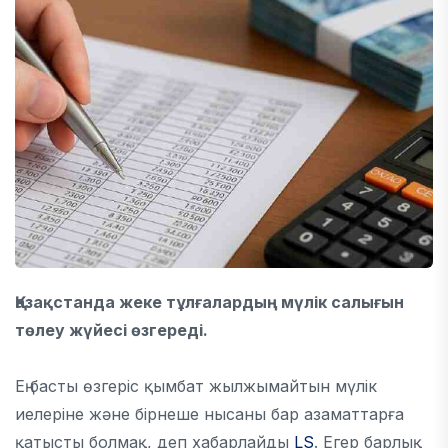
Қазақстанда жеке тұлғалардың мүлік салығын
төлеу жүйесі өзгереді.
Ең басты өзгеріс қымбат жылжымайтын мүлік
иелеріне және бірнеше нысаны бар азаматтарға
қатысты болмақ, деп хабарлайды
LS
. Егер барлық