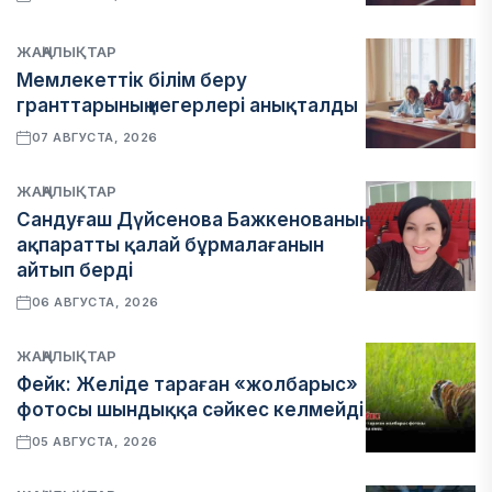
ЖАҢАЛЫҚТАР
Мемлекеттік білім беру
гранттарының иегерлері анықталды
07 АВГУСТА, 2026
ЖАҢАЛЫҚТАР
Сандуғаш Дүйсенова Бажкенованың
ақпаратты қалай бұрмалағанын
айтып берді
06 АВГУСТА, 2026
ЖАҢАЛЫҚТАР
Фейк: Желіде тараған «жолбарыс»
фотосы шындыққа сәйкес келмейді
05 АВГУСТА, 2026