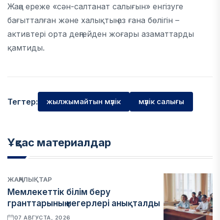
Жаңа ереже «сән-салтанат салығын» енгізуге
бағытталған және халықтың аз ғана бөлігін –
активтері орта деңгейден жоғары азаматтарды
қамтиды.
Тегтер:
жылжымайтын мүлік
мүлік салығы
Ұқсас материалдар
ЖАҢАЛЫҚТАР
Мемлекеттік білім беру
гранттарының иегерлері анықталды
07 АВГУСТА, 2026