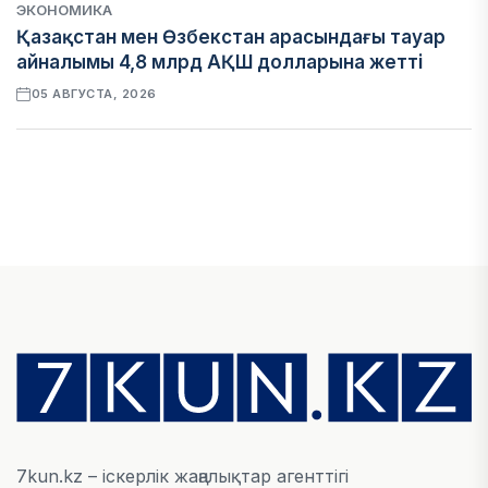
ЭКОНОМИКА
Қазақстан мен Өзбекстан арасындағы тауар
айналымы 4,8 млрд АҚШ долларына жетті
05 АВГУСТА, 2026
ҚАРЖЫ
Алматы қалалық МКД мүлікті сатудан
алынатын салық туралы сұрақтарға жауап
берді
05 АВГУСТА, 2026
БИЛІК
«Бәйтерек» холдингінің инвестициялық және
кредиттік портфелі 14,3 трлн теңгеге жетті
05 АВГУСТА, 2026
7kun.kz – іскерлік жаңалықтар агенттігі