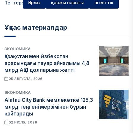
Тегтер:
Қаржы
қаржы нарығы
агенттік
Ұқсас материалдар
ЭКОНОМИКА
Қазақстан мен Өзбекстан
арасындағы тауар айналымы 4,8
млрд АҚШ долларына жетті
05 АВГУСТА, 2026
ЭКОНОМИКА
Alatau City Bank мемлекетке 125,3
млрд теңгені мерзімінен бұрын
қайтарады
02 ИЮЛЯ, 2026