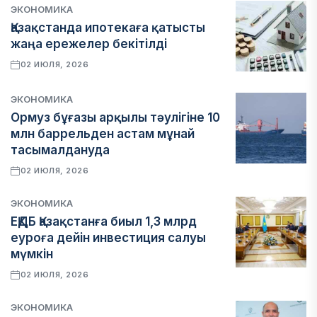
ЭКОНОМИКА
Қазақстанда ипотекаға қатысты
жаңа ережелер бекітілді
02 ИЮЛЯ, 2026
ЭКОНОМИКА
Ормуз бұғазы арқылы тәулігіне 10
млн баррельден астам мұнай
тасымалдануда
02 ИЮЛЯ, 2026
ЭКОНОМИКА
ЕҚДБ Қазақстанға биыл 1,3 млрд
еуроға дейін инвестиция салуы
мүмкін
02 ИЮЛЯ, 2026
ЭКОНОМИКА