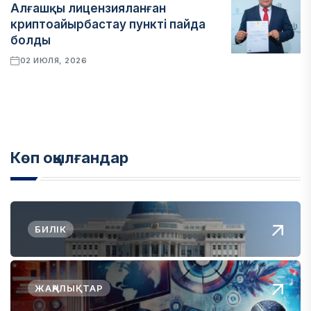
Алғашқы лицензияланған
криптоайырбастау пункті пайда
болды
02 ИЮЛЯ, 2026
Көп оқылғандар
БИЛІК
ЖАҢАЛЫҚТАР