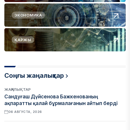
ЭКОНОМИКА
ҚАРЖЫ
Соңғы жаңалықтар
ЖАҢАЛЫҚТАР
Сандуғаш Дүйсенова Бажкенованың
ақпаратты қалай бұрмалағанын айтып берді
06 АВГУСТА, 2026