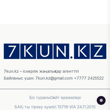
ҚАРЖЫ
БЖЗҚ-дағы зейнетақы жинақтары 28,09 трлн
теңгеге жетті
05 АВГУСТА, 2026
ҚАРЖЫ
Отбасы банктің қолдауымен 1,5 жыл ішінде 40
мыңға жуық отбасы қоныс тойын тойлады
05 АВГУСТА, 2026
7kun.kz – іскерлік жаңалықтар агенттігі
Байланыс үшін: 7kun.kz@gmail.com +7777 2425522
БИЗНЕС
Freedom Travel іссапар ұйымдастыратын ЖИ
агентін іске қосты
Біз туралы
Сайт ережелері
05 АВГУСТА, 2026
БАҚ-ты тіркеу куәлігі 15716-ИА 24.11.2015