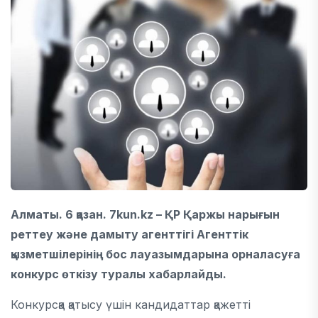
Алматы. 6 қазан. 7kun.kz – ҚР Қаржы нарығын
реттеу және дамыту агенттігі Агенттік
қызметшілерінің бос лауазымдарына орналасуға
конкурс өткізу туралы хабарлайды.
Конкурсқа қатысу үшін кандидаттар қажетті