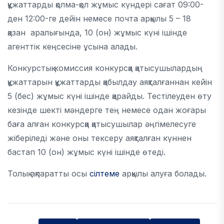
құжаттарды қолма-қол жұмыс күндері сағат 09:00-
ден 12:00-ге дейін немесе почта арқылы 5 – 18
қазан аралығында, 10 (он) жұмыс күні ішінде
агенттік кеңсесіне ұсына алады.
Конкурстық комиссия конкурсқа қатысушылардың
құжаттарын құжаттарды қабылдау аяқталғаннан кейін
5 (бес) жұмыс күні ішінде қарайды. Тестілеуден өту
кезінде шекті мәндерге тең немесе одан жоғары
баға алған конкурсқа қатысушылар әңгімелесуге
жіберіледі және оны тексеру аяқталған күннен
бастап 10 (он) жұмыс күні ішінде өтеді.
Толық ақпаратты осы
сілтеме
арқылы алуға болады.