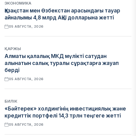
ЭКОНОМИКА
Қазақстан мен Өзбекстан арасындағы тауар
айналымы 4,8 млрд АҚШ долларына жетті
05 АВГУСТА, 2026
ҚАРЖЫ
Алматы қалалық МКД мүлікті сатудан
алынатын салық туралы сұрақтарға жауап
берді
05 АВГУСТА, 2026
БИЛІК
«Бәйтерек» холдингінің инвестициялық және
кредиттік портфелі 14,3 трлн теңгеге жетті
05 АВГУСТА, 2026