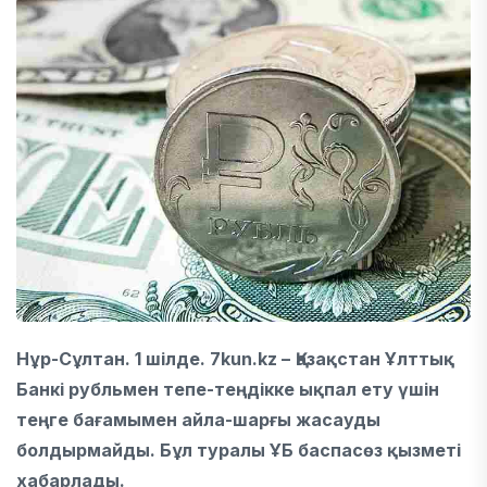
Нұр-Сұлтан. 1 шілде. 7kun.kz –
Қазақстан Ұлттық
Банкі рубльмен тепе-теңдікке ықпал ету үшін
теңге бағамымен айла-шарғы жасауды
болдырмайды. Бұл туралы ҰБ баспасөз қызметі
хабарлады.