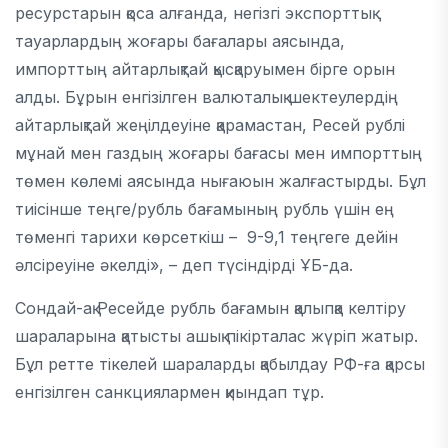
ресурстарын қоса алғанда, негізгі экспорттық
тауарлардың жоғары бағалары аясында,
импорттың айтарлықтай қысқаруымен бірге орын
алды. Бұрын енгізілген валюталық шектеулердің
айтарлықтай жеңілдеуіне қарамастан, Ресей рублі
мұнай мен газдың жоғары бағасы мен импорттың
төмен көлемі аясында нығаюын жалғастырды. Бұл
тиісінше теңге/рубль бағамының рубль үшін ең
төменгі тарихи көрсеткіш – 9-9,1 теңгеге дейін
әлсіреуіне әкелді», – деп түсіндірді ҰБ-да.
Сондай-ақ Ресейде рубль бағамын қалыпқа келтіру
шараларына қатысты ашық пікірталас жүріп жатыр.
Бұл ретте тікелей шараларды қабылдау РФ-ға қарсы
енгізілген санкциялармен қиындап тұр.