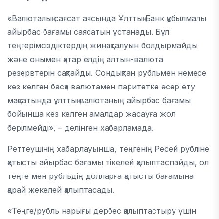
«Валюталық саясат аясында Ұлттық Банк құбылмалы
айырбас бағамы саясатын ұстанады. Бұл
теңгерімсіздіктердің жинақталуын болдырмайды
және онымен қатар елдің алтын-валюта
резервтерін сақтайды. Сондықтан рубльмен немесе
кез келген басқа валютамен паритетке әсер ету
мақсатында ұлттық валютаның айырбас бағамы
бойынша кез келген амалдар жасауға жол
берілмейді», – делінген хабарламада.
Реттеушінің хабарлауынша, теңгенің Ресей рубліне
қатысты айырбас бағамы тікелей қалыптаспайды, ол
теңге мен рубльдің долларға қатысты бағамына
қарай жекелей қалыптасады.
«Теңге/рубль нарығы дербес қалыптастыру үшін