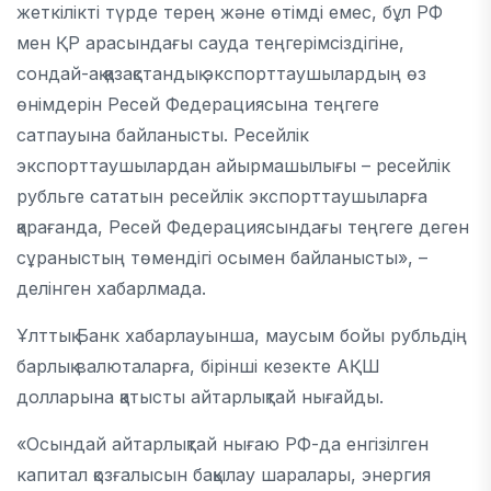
жеткілікті түрде терең және өтімді емес, бұл РФ
мен ҚР арасындағы сауда теңгерімсіздігіне,
сондай-ақ қазақстандық экспорттаушылардың өз
өнімдерін Ресей Федерациясына теңгеге
сатпауына байланысты. Ресейлік
экспорттаушылардан айырмашылығы – ресейлік
рубльге сататын ресейлік экспорттаушыларға
қарағанда, Ресей Федерациясындағы теңгеге деген
сұраныстың төмендігі осымен байланысты», –
делінген хабарлмада.
Ұлттық Банк хабарлауынша, маусым бойы рубльдің
барлық валюталарға, бірінші кезекте АҚШ
долларына қатысты айтарлықтай нығайды.
«Осындай айтарлықтай нығаю РФ-да енгізілген
капитал қозғалысын бақылау шаралары, энергия