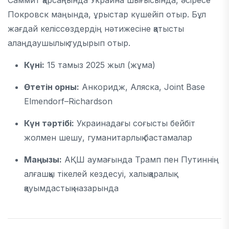
Саммит қарсаңында Украина шығысында, әсіресе
Покровск маңында, ұрыстар күшейіп отыр. Бұл
жағдай келіссөздердің нәтижесіне қатысты
алаңдаушылық тудырып отыр.
Күні:
15 тамыз 2025 жыл (жұма)
Өтетін орны:
Анкоридж, Аляска, Joint Base
Elmendorf–Richardson
Күн тәртібі:
Украинадағы соғысты бейбіт
жолмен шешу, гуманитарлық бастамалар
Маңызы:
АҚШ аумағында Трамп пен Путиннің
алғашқы тікелей кездесуі, халықаралық
қауымдастық назарында