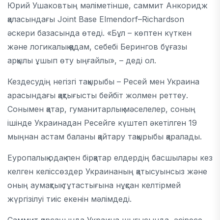
Юрий Ушаковтың мәліметінше, саммит Анкоридж
қаласындағы Joint Base Elmendorf–Richardson
әскери базасында өтеді. «Бұл – көптен күткен
және логикалық қадам, себебі Берингов бұғазы
арқылы ұшып өту ыңғайлы», – деді ол.
Кездесудің негізгі тақырыбы – Ресей мен Украина
арасындағы қақтығысты бейбіт жолмен реттеу.
Сонымен қатар, гуманитарлық мәселелер, соның
ішінде Украинадан Ресейге күштеп әкетілген 19
мыңнан астам баланы қайтару тақырыбы қаралады.
Еуропалық одақ пен бірқатар елдердің басшылары кез
келген келіссөздер Украинаның қатысуынсыз және
оның аумақтық тұтастығына нұқсан келтірмей
жүргізілуі тиіс екенін мәлімдеді.