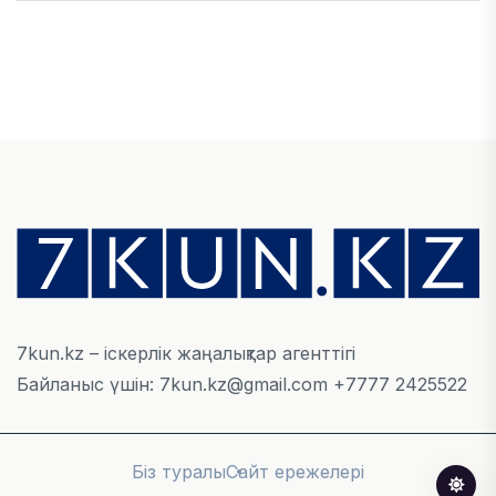
ҚАРЖЫ
Алматы қалалық МКД мүлікті сатудан
алынатын салық туралы сұрақтарға жауап
берді
05 АВГУСТА, 2026
БИЛІК
«Бәйтерек» холдингінің инвестициялық және
кредиттік портфелі 14,3 трлн теңгеге жетті
05 АВГУСТА, 2026
7kun.kz – іскерлік жаңалықтар агенттігі
Байланыс үшін: 7kun.kz@gmail.com +7777 2425522
ҚАРЖЫ
БЖЗҚ-дағы зейнетақы жинақтары 28,09 трлн
теңгеге жетті
Біз туралы
Сайт ережелері
05 АВГУСТА, 2026