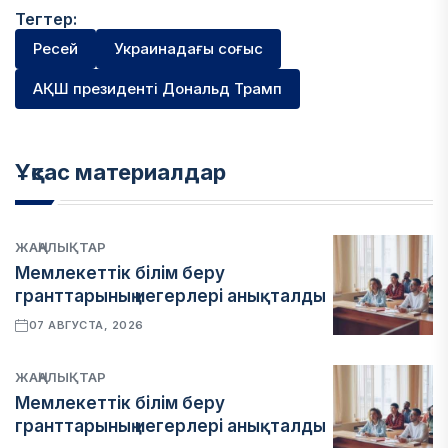
Тегтер:
Ресей
Украинадағы соғыс
АҚШ президенті Дональд Трамп
Ұқсас материалдар
ЖАҢАЛЫҚТАР
Мемлекеттік білім беру
гранттарының иегерлері анықталды
07 АВГУСТА, 2026
ЖАҢАЛЫҚТАР
Мемлекеттік білім беру
гранттарының иегерлері анықталды