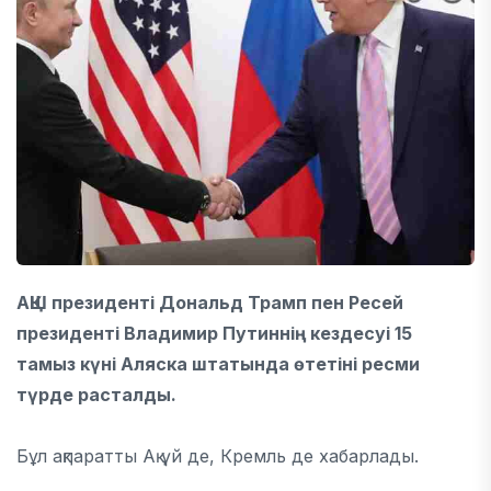
АҚШ президенті Дональд Трамп пен Ресей
президенті Владимир Путиннің кездесуі 15
тамыз күні Аляска штатында өтетіні ресми
түрде расталды.
Бұл ақпаратты Ақ үй де, Кремль де хабарлады.