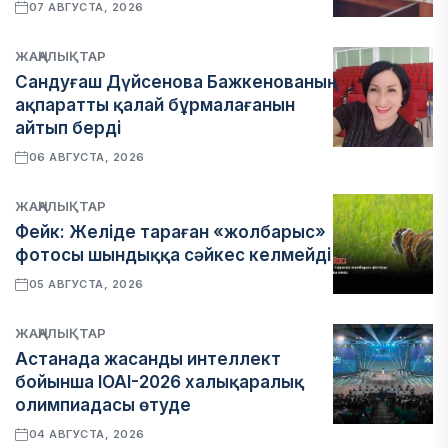
07 АВГУСТА, 2026
ЖАҢАЛЫҚТАР
Сандуғаш Дүйсенова Бажкенованың
ақпаратты қалай бұрмалағанын
айтып берді
06 АВГУСТА, 2026
ЖАҢАЛЫҚТАР
Фейк: Желіде тараған «жолбарыс»
фотосы шындыққа сәйкес келмейді
05 АВГУСТА, 2026
ЖАҢАЛЫҚТАР
Астанада жасанды интеллект
бойынша IOAI-2026 халықаралық
олимпиадасы өтуде
04 АВГУСТА, 2026