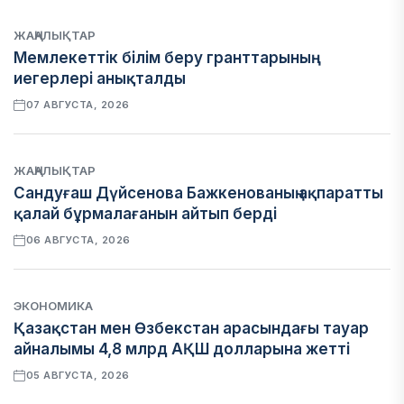
ЖАҢАЛЫҚТАР
Мемлекеттік білім беру гранттарының
иегерлері анықталды
07 АВГУСТА, 2026
ЖАҢАЛЫҚТАР
Сандуғаш Дүйсенова Бажкенованың ақпаратты
қалай бұрмалағанын айтып берді
06 АВГУСТА, 2026
ЭКОНОМИКА
Қазақстан мен Өзбекстан арасындағы тауар
айналымы 4,8 млрд АҚШ долларына жетті
05 АВГУСТА, 2026