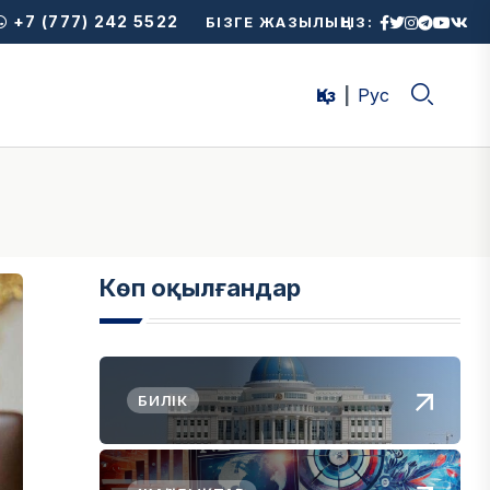
+7 (777) 242 5522
БІЗГЕ ЖАЗЫЛЫҢЫЗ:
Қаз
Рус
Көп оқылғандар
БИЛІК