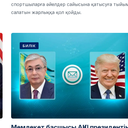
спортшыларға әйелдер сайысына қатысуға тыйы
салатын жарлыққа қол қойды.
БИЛІК
Мемлекет басшысы АҚШ президенті