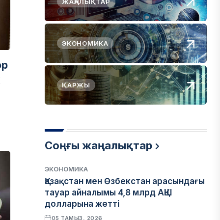
ЖАҢАЛЫҚТАР
ЭКОНОМИКА
әр
к
ҚАРЖЫ
а
Соңғы жаңалықтар
ЭКОНОМИКА
Қазақстан мен Өзбекстан арасындағы
тауар айналымы 4,8 млрд АҚШ
долларына жетті
05 ТАМЫЗ, 2026