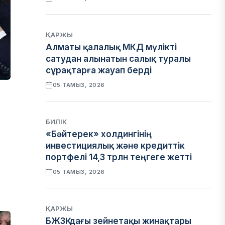
ҚАРЖЫ
Алматы қалалық МКД мүлікті
сатудан алынатын салық туралы
сұрақтарға жауап берді
05 ТАМЫЗ, 2026
БИЛІК
«Бәйтерек» холдингінің
инвестициялық және кредиттік
портфелі 14,3 трлн теңгеге жетті
05 ТАМЫЗ, 2026
ҚАРЖЫ
БЖЗҚ-дағы зейнетақы жинақтары