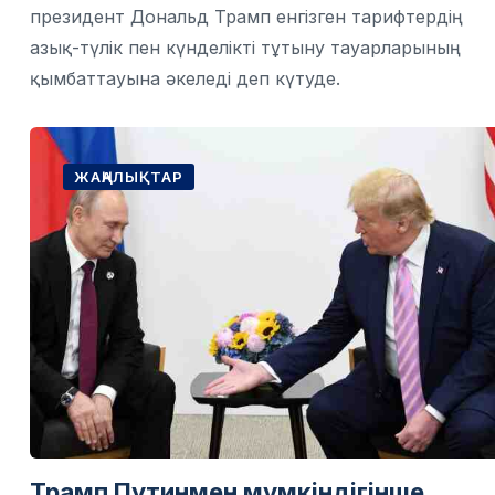
президент Дональд Трамп енгізген тарифтердің
азық-түлік пен күнделікті тұтыну тауарларының
қымбаттауына әкеледі деп күтуде.
ЖАҢАЛЫҚТАР
Трамп Путинмен мүмкіндігінше