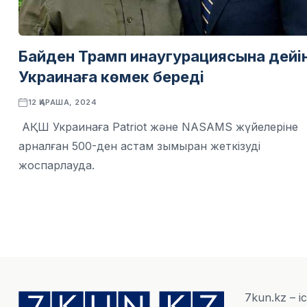
Байден Трамп инаугурациясына дейі
Украинаға көмек береді
12 ҚАРАША, 2024
АҚШ Украинаға Patriot және NASAMS жүйелеріне
арналған 500-ден астам зымыран жеткізуді
жоспарлауда.
7kun.kz – і