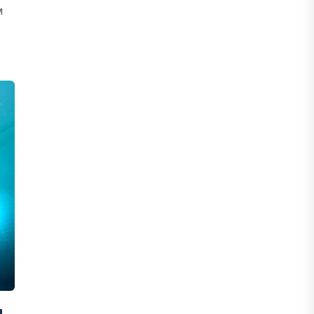
м
ЖАҢАЛЫҚТАР
Фейк: Желіде тараған «жолбарыс»
фотосы шындыққа сәйкес келмейді
05 ТАМЫЗ, 2026
ЖАҢАЛЫҚТАР
Астанада жасанды интеллект
бойынша IOAI-2026 халықаралық
олимпиадасы өтуде
04 ТАМЫЗ, 2026
МЕДИА
Сегіз жылдық жұмбақ: Орхан
Джемаль мен оның әріптестерін
Африкада кім өлтірді?
31 ШІЛДЕ, 2026
н