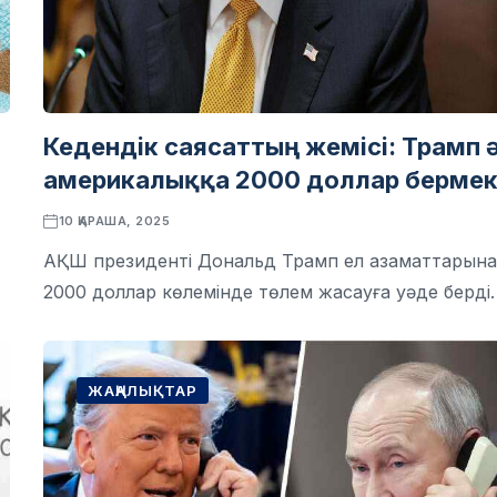
Кедендік саясаттың жемісі: Трамп 
америкалыққа 2000 доллар берме
10 ҚАРАША, 2025
АҚШ президенті Дональд Трамп ел азаматтарын
2000 доллар көлемінде төлем жасауға уәде берді.
ЖАҢАЛЫҚТАР