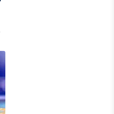
ӨЗЕКТІ ПІКІР
Ерлан Карин: Жаңа қоғамдық этика –
Қазақстанның тұрақты дамуының
т
негізгі шарты
30 ШІЛДЕ, 2026
БИЗНЕС
Енді eGov Business арқылы заңды
тұлғаның үлесін сенімгерлік
басқаруға беруге болады
30 ШІЛДЕ, 2026
БИЗНЕС
Енді eGov Business арқылы заңды