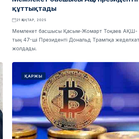
құттықтады
21 ҚАҢТАР, 2025
Мемлекет басшысы Қасым-Жомарт Тоқаев АҚШ-
тың 47-ші Президенті Дональд Трампқа жеделха
жолдады.
ҚАРЖЫ