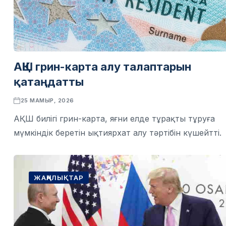
АҚШ грин-карта алу талаптарын
қатаңдатты
25 МАМЫР, 2026
АҚШ билігі грин-карта, яғни елде тұрақты тұруға
мүмкіндік беретін ықтиярхат алу тәртібін күшейтті.
ЖАҢАЛЫҚТАР