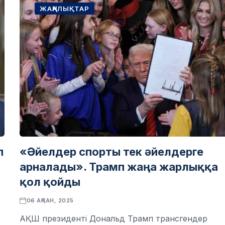
ЖАҢАЛЫҚТАР
п
«Әйелдер спорты тек әйелдерге
арналады». Трамп жаңа жарлыққа
қол қойды
06 АҚПАН, 2025
АҚШ президенті Дональд Трамп трансгендер