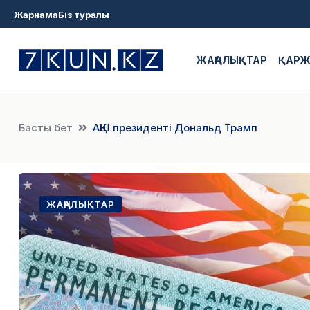
Жарнама
Біз туралы
ЖАҢАЛЫҚТАР
ҚАР
Басты бет
АҚШ президенті Дональд Трамп
ЖАҢАЛЫҚТАР