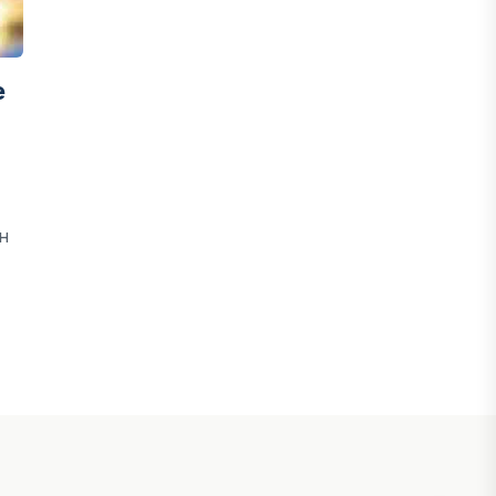
тұлғаның үлесін сенімгерлік
басқаруға беруге болады
30 ШІЛДЕ, 2026
е
БИЗНЕС
Urumqi air Қазақстанға рейстер ашуы
мүмкін
н
30 ШІЛДЕ, 2026
БИЛІК
Қасым-Жомарт Тоқаев: Біз толық
цифрланған мемлекет құруға кірістік
30 ШІЛДЕ, 2026
ҚАРЖЫ