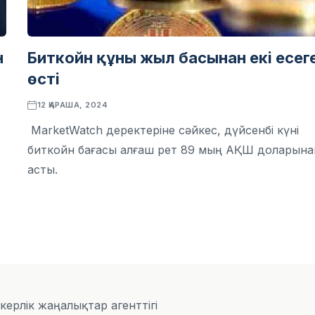
н
Биткойн құны жыл басынан екі есег
өсті
12 ҚАРАША, 2024
MarketWatch деректеріне сәйкес, дүйсенбі күні
биткойн бағасы алғаш рет 89 мың АҚШ доларына
асты.
скерлік жаңалықтар агенттігі