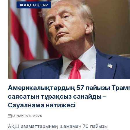
ЖАҢАЛЫҚТАР
Америкалықтардың 57 пайызы Трам
саясатын тұрақсыз санайды –
Сауалнама нәтижесі
13 НАУРЫЗ, 2025
АҚШ азаматтарының шамамен 70 пайызы