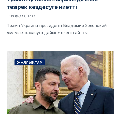
тезірек кездесуге ниетті
23 ҚАҢТАР, 2025
Трамп Украина президенті Владимир Зеленский
«мәміле жасасуға дайын» ​​екенін айтты.
ЖАҢАЛЫҚТАР