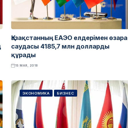
Қазақстанның ЕАЭО елдерімен өзара
ң
саудасы 4185,7 млн долларды
құрады
15 МАЯ, 2018
ЭКОНОМИКА
БИЗНЕС