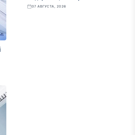
07 АВГУСТА, 2026
ФИНАНСЫ
Рост стоимости фондирования
снижает прибыль банков Казахстана
і
07 АВГУСТА, 2026
ЭКОНОМИКА
Денежно-кредитная политика
влияет не только на спрос, но и на
предложение труда
07 АВГУСТА, 2026
НОВОСТИ
Проект «Сарыбулак»: китайские