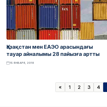
Қазақстан мен ЕАЭО арасындағы
тауар айналымы 28 пайызға артты
15 ЯНВАРЯ, 2018
«
1
2
3
4