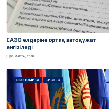
ЕАЭО елдеріне ортақ автоқұжат
енгізіледі
05 МАРТА, 2018
ЭКОНОМИКА
БИЗНЕС