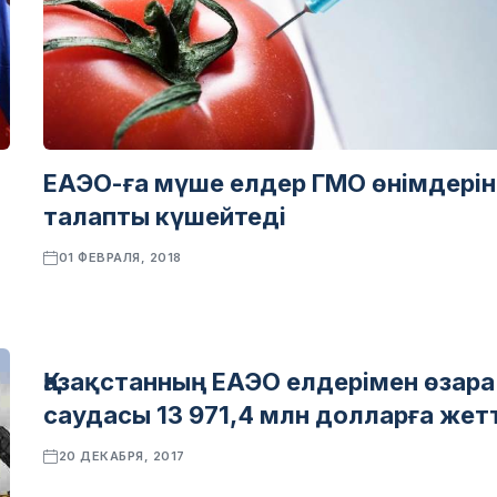
ЕАЭО-ға мүше елдер ГМО өнімдерін
талапты күшейтеді
01 ФЕВРАЛЯ, 2018
Қазақстанның ЕАЭО елдерімен өзара
ЭКОНОМИКА
саудасы 13 971,4 млн долларға жетт
20 ДЕКАБРЯ, 2017