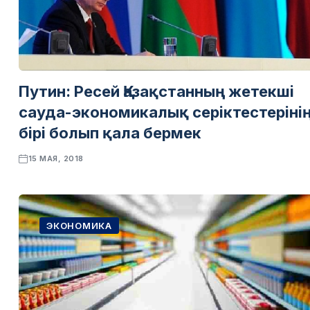
Путин: Ресей Қазақстанның жетекші
сауда-экономикалық серіктестеріні
бірі болып қала бермек
15 МАЯ, 2018
ЭКОНОМИКА