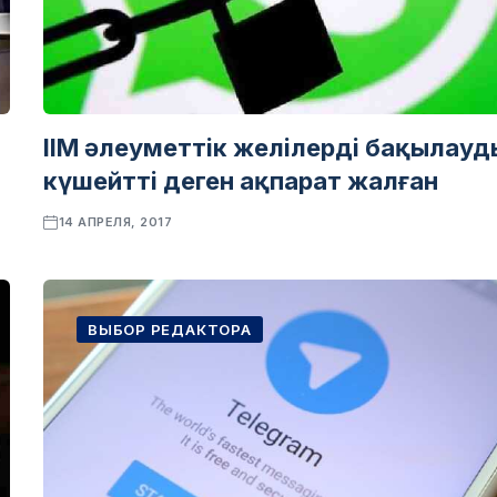
ІІМ әлеуметтік желілерді бақылауд
күшейтті деген ақпарат жалған
14 АПРЕЛЯ, 2017
ВЫБОР РЕДАКТОРА