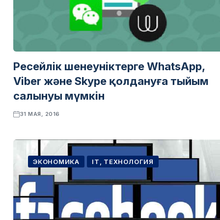
Ресейлік шенеуніктерге WhatsApp,
Viber және Skype қолдануға тыйым
салынуы мүмкін
31 МАЯ, 2016
ЭКОНОМИКА
IT, ТЕХНОЛОГИЯ