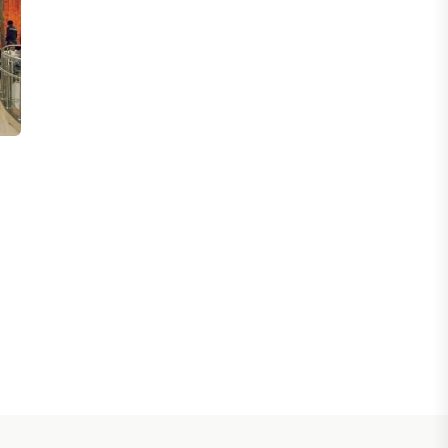
ФИНАНСЫ
Сколько нужно зарабатывать
казахстанцу, чтобы жить без
ощущения бедности
06 АВГУСТА, 2026
ФИНАНСЫ
Казахстанцы смогут передавать до
100% накоплений в доверительное
управление
06 АВГУСТА, 2026
НОВОСТИ
В Астане впервые испытали
пассажирский беспилотник