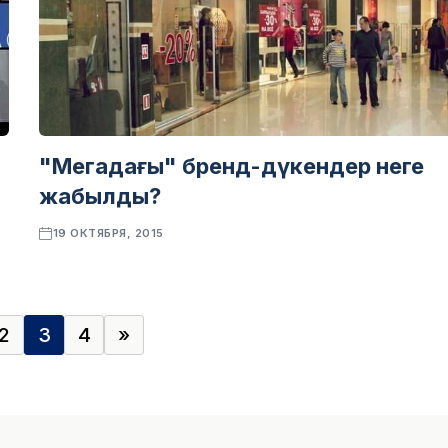
"Мегадағы" бренд-дүкендер неге
жабылды?
19 ОКТЯБРЯ, 2015
2
3
4
»