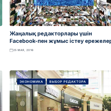
Жаңалық редакторлары үшін
Facebook-пен жұмыс істеу ережелер
25 МАЯ, 2016
ЭКОНОМИКА
ВЫБОР РЕДАКТОРА