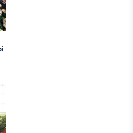
инвесторы обратились в
Генеральную прокуратуру
07 АВГУСТА, 2026
ФИНАНСЫ
і
Вводят ли банки в заблуждение,
предлагая ипотеки под низкие
проценты?
06 АВГУСТА, 2026
IT, ТЕХНОЛОГИЯ
Конфликт вокруг Relog дошел до
суда: стороны обменялись
взаимными обвинениями
06 АВГУСТА, 2026