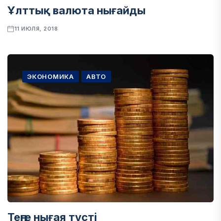
Ұлттық валюта нығайды
11 ИЮЛЯ, 2018
ЭКОНОМИКА
АВТО
Теңге нығая түсті