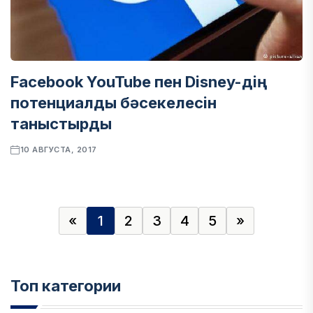
Facebook YouTube пен Disney-дің
потенциалды бәсекелесін
таныстырды
10 АВГУСТА, 2017
«
1
2
3
4
5
»
Топ категории