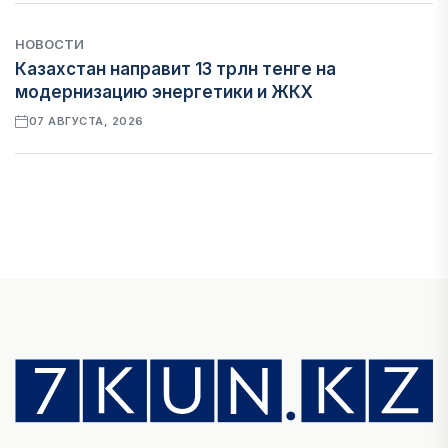
НОВОСТИ
Казахстан направит 13 трлн тенге на
модернизацию энергетики и ЖКХ
07 АВГУСТА, 2026
ФИНАНСЫ
Рост стоимости фондирования снижает
прибыль банков Казахстана
07 АВГУСТА, 2026
ЭКОНОМИКА
Денежно-кредитная политика влияет не
только на спрос, но и на предложение труда
07 АВГУСТА, 2026