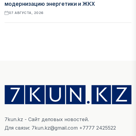
модернизацию энергетики и ЖКХ
07 АВГУСТА, 2026
ФИНАНСЫ
Рост стоимости фондирования снижает
прибыль банков Казахстана
07 АВГУСТА, 2026
ЭКОНОМИКА
Денежно-кредитная политика влияет не
только на спрос, но и на предложение труда
07 АВГУСТА, 2026
7kun.kz - Сайт деловых новостей.
НОВОСТИ
Для связи: 7kun.kz@gmail.com +7777 2425522
Проект «Сарыбулак»: китайские инвесторы