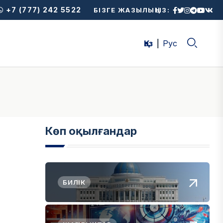
+7 (777) 242 5522
БІЗГЕ ЖАЗЫЛЫҢЫЗ:
Қаз
Рус
Көп оқылғандар
БИЛІК