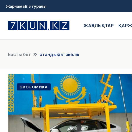
Жарнама
Біз туралы
ЖАҢАЛЫҚТАР
ҚАР
Басты бет
отандық автокөлік
ЭКОНОМИКА