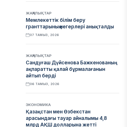
ЖАҢАЛЫҚТАР
Мемлекеттік білім беру
гранттарының иегерлері анықталды
07 ТАМЫЗ, 2026
ЖАҢАЛЫҚТАР
Сандуғаш Дүйсенова Бажкенованың
ақпаратты қалай бұрмалағанын
айтып берді
06 ТАМЫЗ, 2026
ЭКОНОМИКА
Қазақстан мен Өзбекстан
арасындағы тауар айналымы 4,8
млрд АҚШ долларына жетті