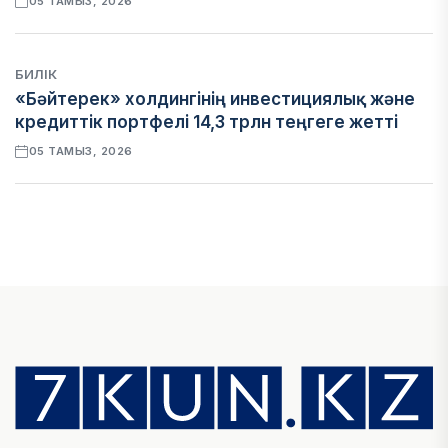
05 ТАМЫЗ, 2026
БИЛІК
«Бәйтерек» холдингінің инвестициялық және
кредиттік портфелі 14,3 трлн теңгеге жетті
05 ТАМЫЗ, 2026
ҚАРЖЫ
БЖЗҚ-дағы зейнетақы жинақтары 28,09 трлн
теңгеге жетті
05 ТАМЫЗ, 2026
ҚАРЖЫ
Отбасы банктің қолдауымен 1,5 жыл ішінде 40
мыңға жуық отбасы қоныс тойын тойлады