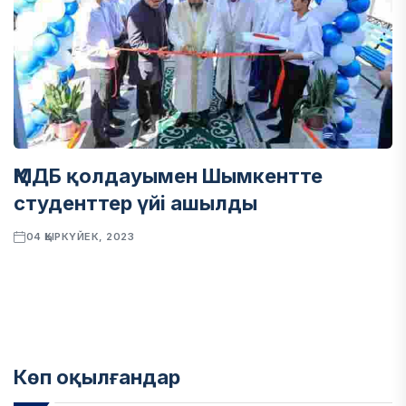
ҚМДБ қолдауымен Шымкентте
студенттер үйі ашылды
04 ҚЫРКҮЙЕК, 2023
Көп оқылғандар