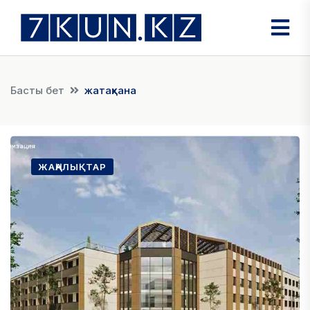
Басты бет
жатақхана
ЖАҢАЛЫҚТАР