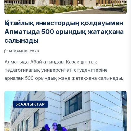
Қытайлық инвестордың қолдауымен
Алматыда 500 орындық жатақхана
салынады
14 МАМЫР, 2026
Алматыда Абай атындағы Қазақ ұлттық
педагогикалық университеті студенттеріне
арналған 500 орындық жаңа жатақхана салынады.
ЖАҢАЛЫҚТАР