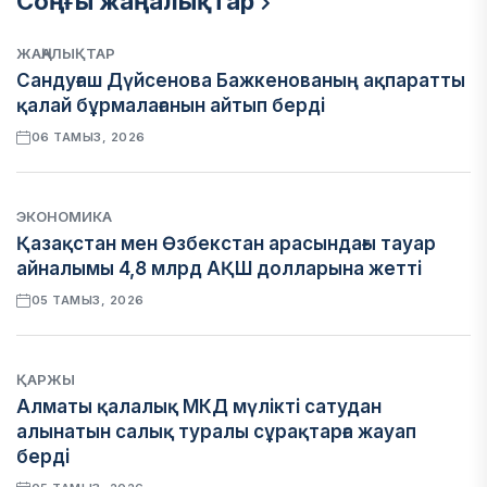
Соңғы жаңалықтар
ЖАҢАЛЫҚТАР
Сандуғаш Дүйсенова Бажкенованың ақпаратты
қалай бұрмалағанын айтып берді
06 ТАМЫЗ, 2026
ЭКОНОМИКА
Қазақстан мен Өзбекстан арасындағы тауар
айналымы 4,8 млрд АҚШ долларына жетті
05 ТАМЫЗ, 2026
ҚАРЖЫ
Алматы қалалық МКД мүлікті сатудан
алынатын салық туралы сұрақтарға жауап
берді