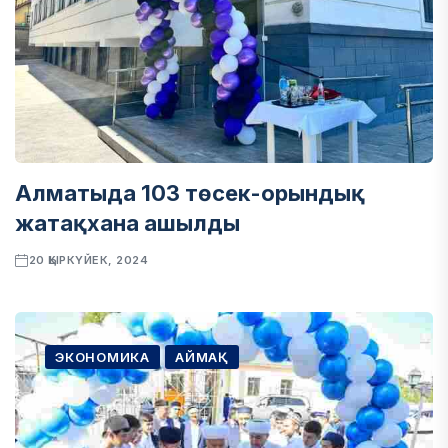
Алматыда 103 төсек-орындық
жатақхана ашылды
20 ҚЫРКҮЙЕК, 2024
ЭКОНОМИКА
АЙМАҚ