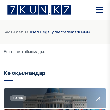
Басты бет
used illegally the trademark GGG
Еш нәрсе табылмады.
Көп оқылғандар
БИЛІК