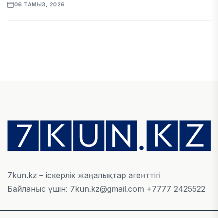
06 ТАМЫЗ, 2026
ЭКОНОМИКА
Қазақстан мен Өзбекстан арасындағы тауар
айналымы 4,8 млрд АҚШ долларына жетті
05 ТАМЫЗ, 2026
ҚАРЖЫ
Алматы қалалық МКД мүлікті сатудан
алынатын салық туралы сұрақтарға жауап
берді
05 ТАМЫЗ, 2026
7kun.kz – іскерлік жаңалықтар агенттігі
Байланыс үшін: 7kun.kz@gmail.com +7777 2425522
БИЛІК
«Бәйтерек» холдингінің инвестициялық және