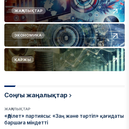
ЖАҢАЛЫҚТАР
ЭКОНОМИКА
ҚАРЖЫ
Соңғы жаңалықтар
ЖАҢАЛЫҚТАР
«Әділет» партиясы: «Заң және тәртіп» қағидаты
баршаға міндетті