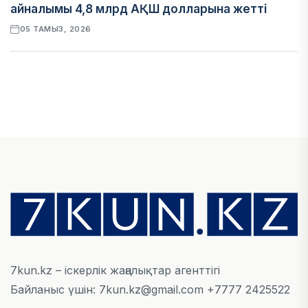
айналымы 4,8 млрд АҚШ долларына жетті
05 ТАМЫЗ, 2026
ҚАРЖЫ
Алматы қалалық МКД мүлікті сатудан
алынатын салық туралы сұрақтарға жауап
берді
05 ТАМЫЗ, 2026
БИЛІК
«Бәйтерек» холдингінің инвестициялық және
кредиттік портфелі 14,3 трлн теңгеге жетті
05 ТАМЫЗ, 2026
7kun.kz – іскерлік жаңалықтар агенттігі
Байланыс үшін: 7kun.kz@gmail.com +7777 2425522
ҚАРЖЫ