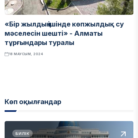
«Бір жылдың ішінде көпжылдық су
мәселесін шешті» - Алматы
тұрғындары туралы
18 МАУСЫМ, 2024
Көп оқылғандар
БИЛІК