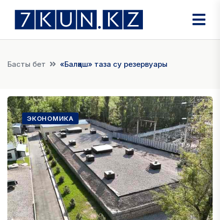
Басты бет
«Балқаш» таза су резервуары
ЭКОНОМИКА