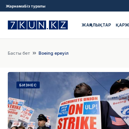
Жарнама
Біз туралы
ЖАҢАЛЫҚТАР
ҚАР
Басты бет
Boeing ереуіл
БИЗНЕС