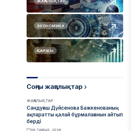
ЖАҢАЛЫҚТАР
ЭКОНОМИКА
ҚАРЖЫ
Соңғы жаңалықтар
ЖАҢАЛЫҚТАР
Сандуғаш Дүйсенова Бажкенованың
ақпаратты қалай бұрмалағанын айтып
берді
06 ТАМЫЗ, 2026