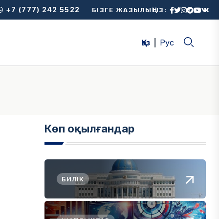
+7 (777) 242 5522
БІЗГЕ ЖАЗЫЛЫҢЫЗ:
Қаз
Рус
Көп оқылғандар
БИЛІК