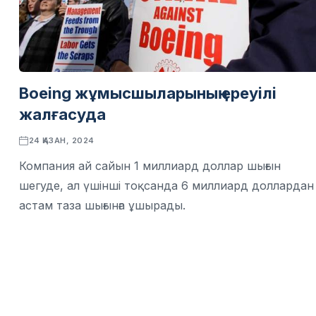
Boeing жұмысшыларының ереуілі
жалғасуда
24 ҚАЗАН, 2024
Компания ай сайын 1 миллиард доллар шығын
шегуде, ал үшінші тоқсанда 6 миллиард доллардан
астам таза шығынға ұшырады.