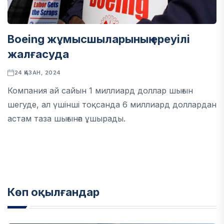
Boeing жұмысшыларының ереуілі
жалғасуда
24 ҚАЗАН, 2024
Компания ай сайын 1 миллиард доллар шығын
шегуде, ал үшінші тоқсанда 6 миллиард доллардан
астам таза шығынға ұшырады.
Көп оқылғандар