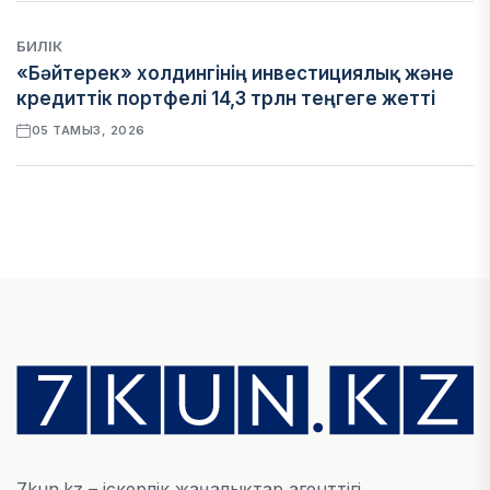
БИЛІК
«Бәйтерек» холдингінің инвестициялық және
кредиттік портфелі 14,3 трлн теңгеге жетті
05 ТАМЫЗ, 2026
ҚАРЖЫ
БЖЗҚ-дағы зейнетақы жинақтары 28,09 трлн
теңгеге жетті
05 ТАМЫЗ, 2026
ҚАРЖЫ
Отбасы банктің қолдауымен 1,5 жыл ішінде 40
мыңға жуық отбасы қоныс тойын тойлады
05 ТАМЫЗ, 2026
7kun.kz – іскерлік жаңалықтар агенттігі