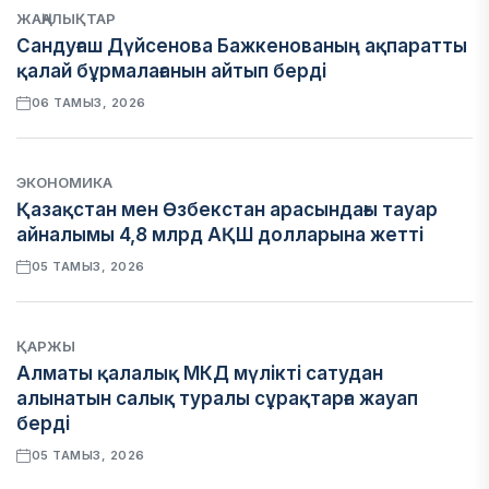
ЖАҢАЛЫҚТАР
Сандуғаш Дүйсенова Бажкенованың ақпаратты
қалай бұрмалағанын айтып берді
06 ТАМЫЗ, 2026
ЭКОНОМИКА
Қазақстан мен Өзбекстан арасындағы тауар
айналымы 4,8 млрд АҚШ долларына жетті
05 ТАМЫЗ, 2026
ҚАРЖЫ
Алматы қалалық МКД мүлікті сатудан
алынатын салық туралы сұрақтарға жауап
берді
05 ТАМЫЗ, 2026