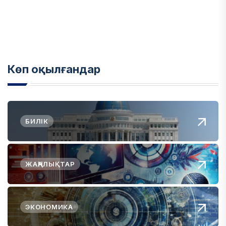
Көп оқылғандар
БИЛІК
ЖАҢАЛЫҚТАР
ЭКОНОМИКА