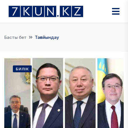
Басты бет
Тағайындау
БИЛІК