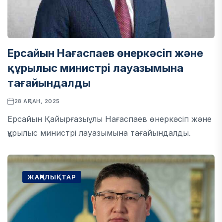
Ерсайын Нағаспаев өнеркәсіп және
құрылыс министрі лауазымына
тағайындалды
28 АҚПАН, 2025
Ерсайын Қайырғазыұлы Нағаспаев өнеркәсіп және
құрылыс министрі лауазымына тағайындалды.
ЖАҢАЛЫҚТАР