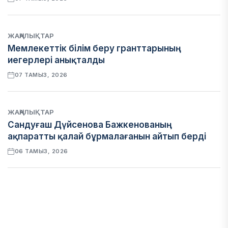
ЖАҢАЛЫҚТАР
Мемлекеттік білім беру гранттарының
иегерлері анықталды
07 ТАМЫЗ, 2026
ЖАҢАЛЫҚТАР
Сандуғаш Дүйсенова Бажкенованың
ақпаратты қалай бұрмалағанын айтып берді
06 ТАМЫЗ, 2026
ЭКОНОМИКА
Қазақстан мен Өзбекстан арасындағы тауар
айналымы 4,8 млрд АҚШ долларына жетті
05 ТАМЫЗ, 2026