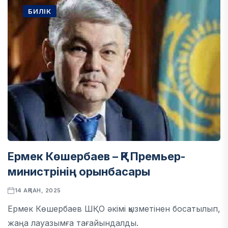
БИЛІК
Ермек Көшербаев – ҚР Премьер-
министрінің орынбасары
14 АҚПАН, 2025
Ермек Көшербаев ШҚО әкімі қызметінен босатылып,
жаңа лауазымға тағайындалды.