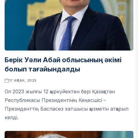
Берік Уәли Абай облысының әкімі
болып тағайындалды
17 АҚПАН, 2025
Ол 2023 жылғы 12 қыркүйектен бері Қазақстан
Республикасы Президентінің Кеңесшісі –
Президенттің Баспасөз хатшысы қызметін атқарып
келді.