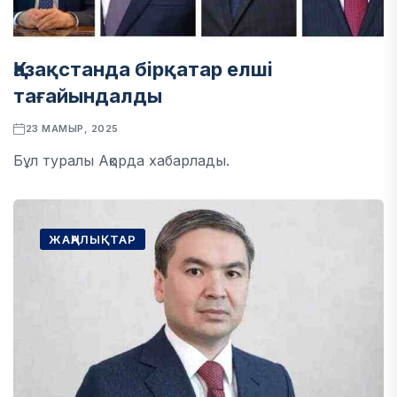
​Қазақстанда бірқатар елші
тағайындалды
23 МАМЫР, 2025
Бұл туралы Ақорда хабарлады.
ЖАҢАЛЫҚТАР