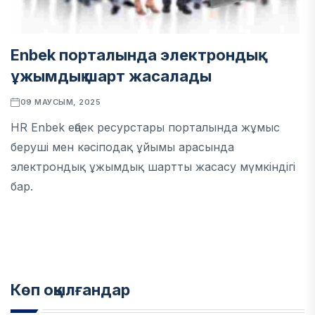
Enbek порталында электрондық
ұжымдық шарт жасалады
09 МАУСЫМ, 2025
HR Enbek еңбек ресурстары порталында жұмыс
беруші мен кәсіподақ ұйымы арасында
электрондық ұжымдық шартты жасасу мүмкіндігі
бар.
Көп оқылғандар