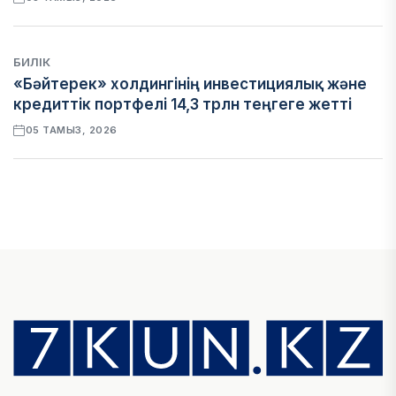
БИЛІК
«Бәйтерек» холдингінің инвестициялық және
кредиттік портфелі 14,3 трлн теңгеге жетті
05 ТАМЫЗ, 2026
ҚАРЖЫ
БЖЗҚ-дағы зейнетақы жинақтары 28,09 трлн
теңгеге жетті
05 ТАМЫЗ, 2026
ҚАРЖЫ
Отбасы банктің қолдауымен 1,5 жыл ішінде 40
мыңға жуық отбасы қоныс тойын тойлады
05 ТАМЫЗ, 2026