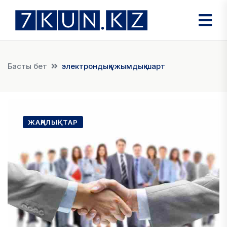
Басты бет
электрондық ұжымдық шарт
ЖАҢАЛЫҚТАР