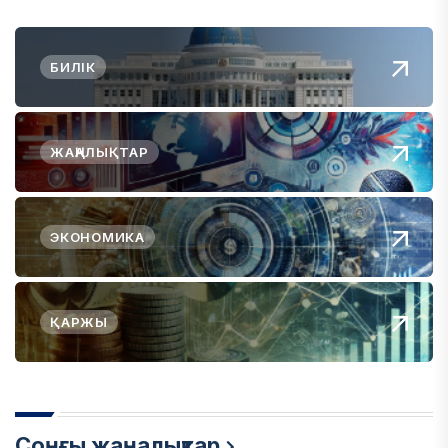
БИЛІК
ЖАҢАЛЫҚТАР
ЭКОНОМИКА
ҚАРЖЫ
Соңғы жаңалықтар