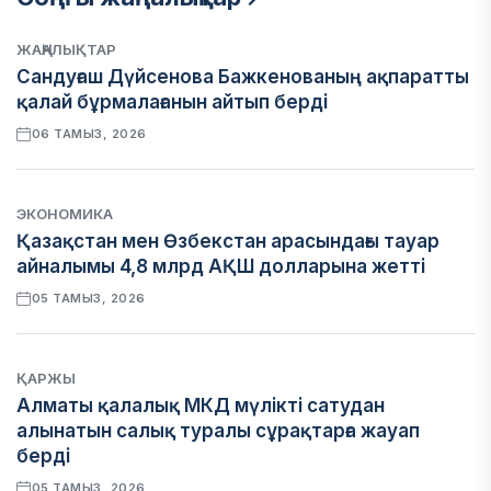
ЖАҢАЛЫҚТАР
Сандуғаш Дүйсенова Бажкенованың ақпаратты
қалай бұрмалағанын айтып берді
06 ТАМЫЗ, 2026
ЭКОНОМИКА
Қазақстан мен Өзбекстан арасындағы тауар
айналымы 4,8 млрд АҚШ долларына жетті
05 ТАМЫЗ, 2026
ҚАРЖЫ
Алматы қалалық МКД мүлікті сатудан
алынатын салық туралы сұрақтарға жауап
берді
05 ТАМЫЗ, 2026