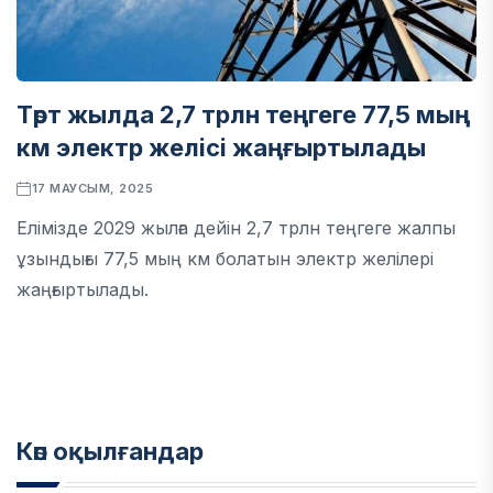
Төрт жылда 2,7 трлн теңгеге 77,5 мың
км электр желісі жаңғыртылады
17 МАУСЫМ, 2025
Елімізде 2029 жылға дейін 2,7 трлн теңгеге жалпы
ұзындығы 77,5 мың км болатын электр желілері
жаңғыртылады.
Көп оқылғандар