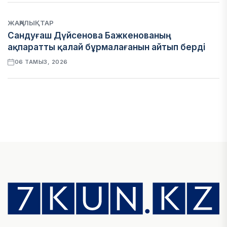
ЖАҢАЛЫҚТАР
Сандуғаш Дүйсенова Бажкенованың
ақпаратты қалай бұрмалағанын айтып берді
06 ТАМЫЗ, 2026
ЭКОНОМИКА
Қазақстан мен Өзбекстан арасындағы тауар
айналымы 4,8 млрд АҚШ долларына жетті
05 ТАМЫЗ, 2026
ҚАРЖЫ
Алматы қалалық МКД мүлікті сатудан
алынатын салық туралы сұрақтарға жауап
берді
05 ТАМЫЗ, 2026