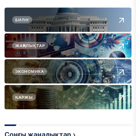
БИЛІК
ЖАҢАЛЫҚТАР
ЭКОНОМИКА
ҚАРЖЫ
Соңғы жаңалықтар