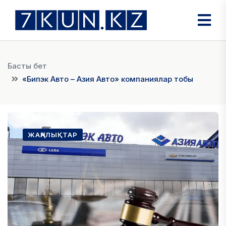
Басты бет
«Бипэк Авто – Азия Авто» компаниялар тобы
ЖАҢАЛЫҚТАР