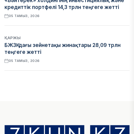
«Бәйтерек» холдингінің инвестициялық және
кредиттік портфелі 14,3 трлн теңгеге жетті
05 ТАМЫЗ, 2026
ҚАРЖЫ
БЖЗҚ-дағы зейнетақы жинақтары 28,09 трлн
теңгеге жетті
05 ТАМЫЗ, 2026
ҚАРЖЫ
Отбасы банктің қолдауымен 1,5 жыл ішінде 40
мыңға жуық отбасы қоныс тойын тойлады
05 ТАМЫЗ, 2026
БИЗНЕС