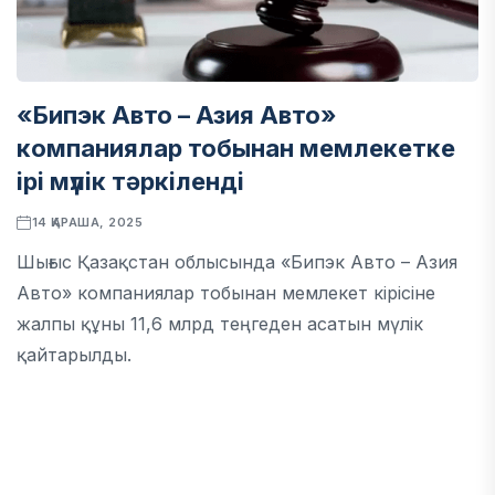
«Бипэк Авто – Азия Авто»
компаниялар тобынан мемлекетке
ірі мүлік тәркіленді
14 ҚАРАША, 2025
Шығыс Қазақстан облысында «Бипэк Авто – Азия
Авто» компаниялар тобынан мемлекет кірісіне
жалпы құны 11,6 млрд теңгеден асатын мүлік
қайтарылды.