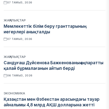
07 ТАМЫЗ, 2026
ЖАҢАЛЫҚТАР
Мемлекеттік білім беру гранттарының
иегерлері анықталды
07 ТАМЫЗ, 2026
ЖАҢАЛЫҚТАР
Сандуғаш Дүйсенова Бажкенованың ақпаратты
қалай бұрмалағанын айтып берді
06 ТАМЫЗ, 2026
ЭКОНОМИКА
Қазақстан мен Өзбекстан арасындағы тауар
айналымы 4,8 млрд АҚШ долларына жетті