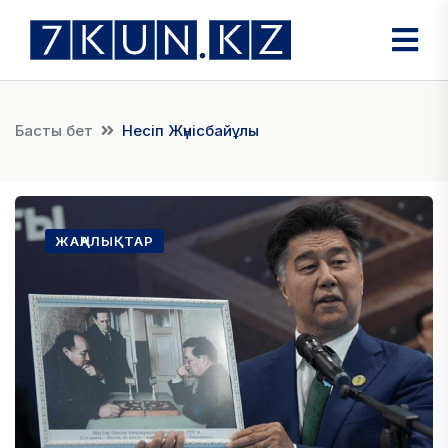
Басты бет
Несіп Жүнісбайұлы
ЖАҢАЛЫҚТАР