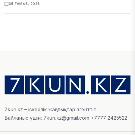
05 ТАМЫЗ, 2026
ҚАРЖЫ
Алматы қалалық МКД мүлікті сатудан
алынатын салық туралы сұрақтарға жауап
берді
05 ТАМЫЗ, 2026
БИЛІК
«Бәйтерек» холдингінің инвестициялық және
кредиттік портфелі 14,3 трлн теңгеге жетті
05 ТАМЫЗ, 2026
7kun.kz – іскерлік жаңалықтар агенттігі
Байланыс үшін: 7kun.kz@gmail.com +7777 2425522
ҚАРЖЫ
БЖЗҚ-дағы зейнетақы жинақтары 28,09 трлн