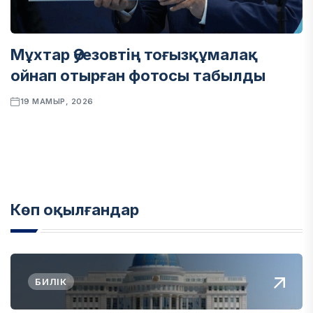
Мұхтар Әуезовтің тоғызқұмалақ
ойнап отырған фотосы табылды
19 МАМЫР, 2026
Көп оқылғандар
БИЛІК