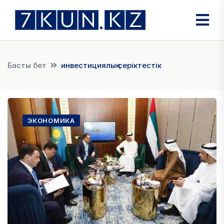
Басты бет
инвестициялық серіктестік
ЭКОНОМИКА