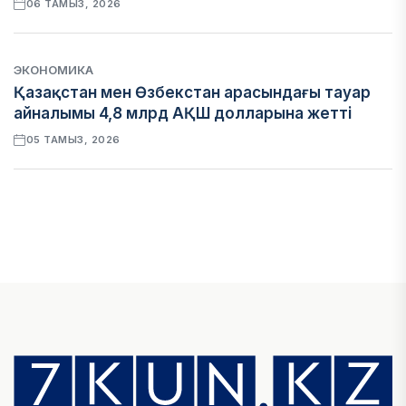
06 ТАМЫЗ, 2026
ЭКОНОМИКА
Қазақстан мен Өзбекстан арасындағы тауар
айналымы 4,8 млрд АҚШ долларына жетті
05 ТАМЫЗ, 2026
ҚАРЖЫ
Алматы қалалық МКД мүлікті сатудан
алынатын салық туралы сұрақтарға жауап
берді
05 ТАМЫЗ, 2026
БИЛІК
«Бәйтерек» холдингінің инвестициялық және