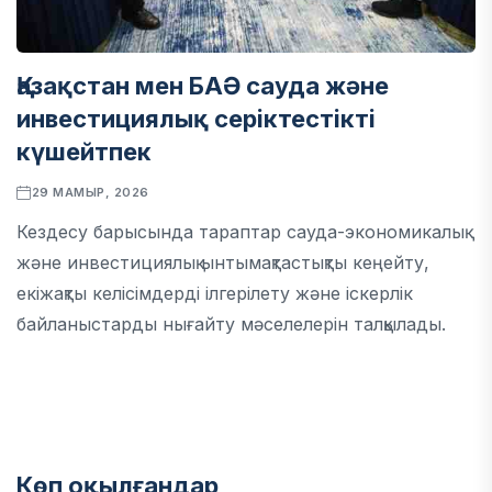
Қазақстан мен БАӘ сауда және
инвестициялық серіктестікті
күшейтпек
29 МАМЫР, 2026
Кездесу барысында тараптар сауда-экономикалық
және инвестициялық ынтымақтастықты кеңейту,
екіжақты келісімдерді ілгерілету және іскерлік
байланыстарды нығайту мәселелерін талқылады.
Көп оқылғандар