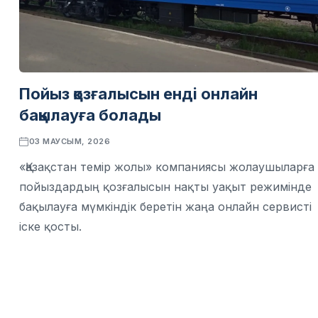
Пойыз қозғалысын енді онлайн
бақылауға болады
03 МАУСЫМ, 2026
«Қазақстан темір жолы» компаниясы жолаушыларға
пойыздардың қозғалысын нақты уақыт режимінде
бақылауға мүмкіндік беретін жаңа онлайн сервисті
іске қосты.