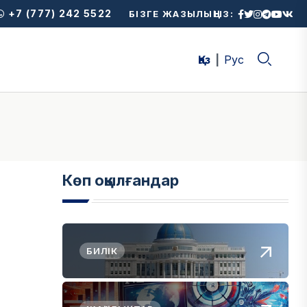
+7 (777) 242 5522
БІЗГЕ ЖАЗЫЛЫҢЫЗ:
Қаз
Рус
Көп оқылғандар
БИЛІК