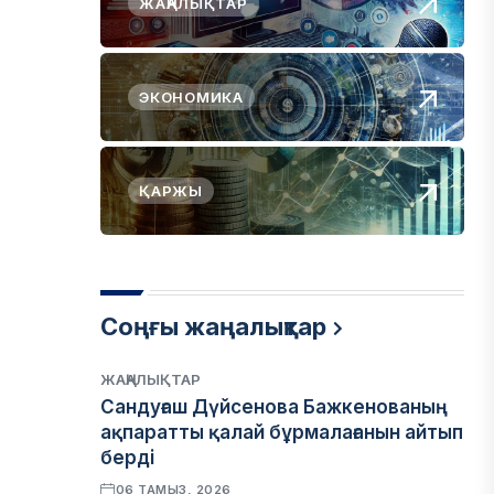
ЖАҢАЛЫҚТАР
ЭКОНОМИКА
ҚАРЖЫ
Соңғы жаңалықтар
ЖАҢАЛЫҚТАР
Сандуғаш Дүйсенова Бажкенованың
ақпаратты қалай бұрмалағанын айтып
берді
06 ТАМЫЗ, 2026