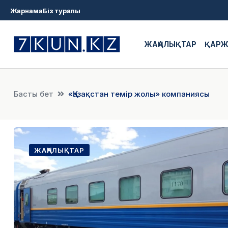
Жарнама
Біз туралы
ЖАҢАЛЫҚТАР
ҚАР
Басты бет
«Қазақстан темір жолы» компаниясы
ЖАҢАЛЫҚТАР