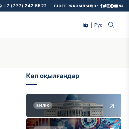
+7 (777) 242 5522
БІЗГЕ ЖАЗЫЛЫҢЫЗ:
Қаз
Рус
Көп оқылғандар
БИЛІК