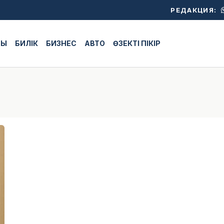
РЕДАКЦИЯ:
ЖЫ
БИЛІК
БИЗНЕС
АВТО
ӨЗЕКТІ ПІКІР