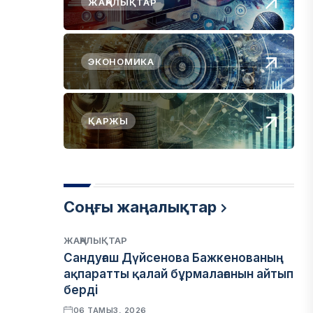
ЖАҢАЛЫҚТАР
ЭКОНОМИКА
ҚАРЖЫ
Соңғы жаңалықтар
ЖАҢАЛЫҚТАР
Сандуғаш Дүйсенова Бажкенованың
ақпаратты қалай бұрмалағанын айтып
берді
06 ТАМЫЗ, 2026