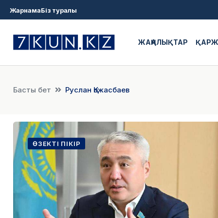
Жарнама
Біз туралы
ЖАҢАЛЫҚТАР
ҚАР
Басты бет
Руслан Қожасбаев
ӨЗЕКТІ ПІКІР