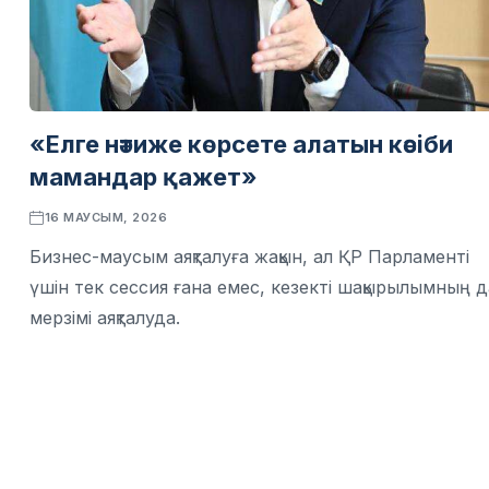
«Елге нәтиже көрсете алатын кәсіби
мамандар қажет»
16 МАУСЫМ, 2026
Бизнес-маусым аяқталуға жақын, ал ҚР Парламенті
үшін тек сессия ғана емес, кезекті шақырылымның д
мерзімі аяқталуда.