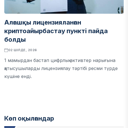
Алғашқы лицензияланған
криптоайырбастау пункті пайда
болды
02 ШІЛДЕ, 2026
1 мамырдан бастап цифрлық активтер нарығына
қатысушыларды лицензиялау тәртібі ресми түрде
күшіне енді.
Көп оқылғандар