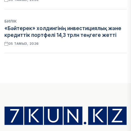
БИЛІК
«Бәйтерек» холдингінің инвестициялық және
кредиттік портфелі 14,3 трлн теңгеге жетті
05 ТАМЫЗ, 2026
ҚАРЖЫ
БЖЗҚ-дағы зейнетақы жинақтары 28,09 трлн
теңгеге жетті
05 ТАМЫЗ, 2026
ҚАРЖЫ
Отбасы банктің қолдауымен 1,5 жыл ішінде 40
мыңға жуық отбасы қоныс тойын тойлады