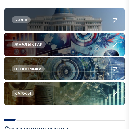
БИЛІК
ЖАҢАЛЫҚТАР
ЭКОНОМИКА
ҚАРЖЫ
Соңғы жаңалықтар