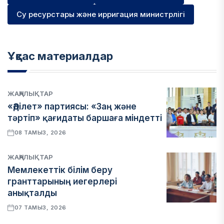
Су ресурстары және ирригация министрлігі
Ұқсас материалдар
ЖАҢАЛЫҚТАР
«Әділет» партиясы: «Заң және
тәртіп» қағидаты баршаға міндетті
08 ТАМЫЗ, 2026
ЖАҢАЛЫҚТАР
Мемлекеттік білім беру
гранттарының иегерлері
анықталды
07 ТАМЫЗ, 2026