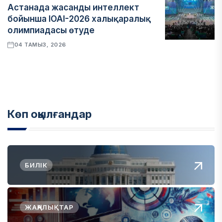
Астанада жасанды интеллект
бойынша IOAI-2026 халықаралық
олимпиадасы өтуде
04 ТАМЫЗ, 2026
Көп оқылғандар
БИЛІК
ЖАҢАЛЫҚТАР