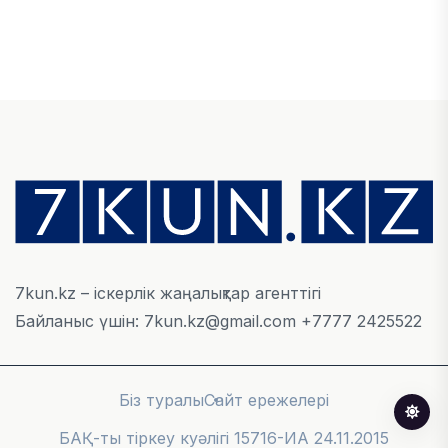
ЭКОНОМИКА
Қазақстан мен Өзбекстан арасындағы тауар
айналымы 4,8 млрд АҚШ долларына жетті
05 ТАМЫЗ, 2026
ҚАРЖЫ
Алматы қалалық МКД мүлікті сатудан
алынатын салық туралы сұрақтарға жауап
берді
05 ТАМЫЗ, 2026
7kun.kz – іскерлік жаңалықтар агенттігі
Байланыс үшін: 7kun.kz@gmail.com +7777 2425522
БИЛІК
«Бәйтерек» холдингінің инвестициялық және
кредиттік портфелі 14,3 трлн теңгеге жетті
Біз туралы
Сайт ережелері
05 ТАМЫЗ, 2026
БАҚ-ты тіркеу куәлігі 15716-ИА 24.11.2015