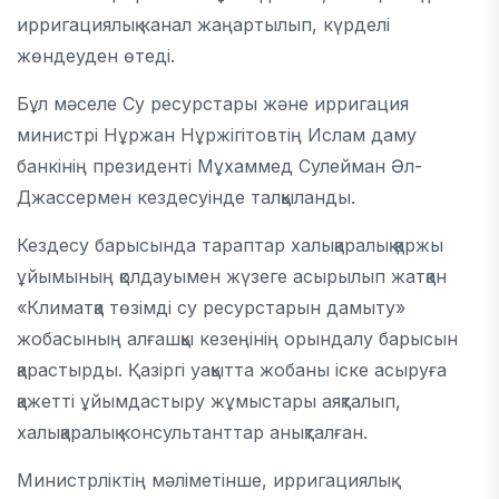
ирригациялық канал жаңартылып, күрделі
жөндеуден өтеді.
Бұл мәселе Су ресурстары және ирригация
министрі Нұржан Нұржігітовтің Ислам даму
банкінің президенті Мұхаммед Сулейман Әл-
Джассермен кездесуінде талқыланды.
Кездесу барысында тараптар халықаралық қаржы
ұйымының қолдауымен жүзеге асырылып жатқан
«Климатқа төзімді су ресурстарын дамыту»
жобасының алғашқы кезеңінің орындалу барысын
қарастырды. Қазіргі уақытта жобаны іске асыруға
қажетті ұйымдастыру жұмыстары аяқталып,
халықаралық консультанттар анықталған.
Министрліктің мәліметінше, ирригациялық