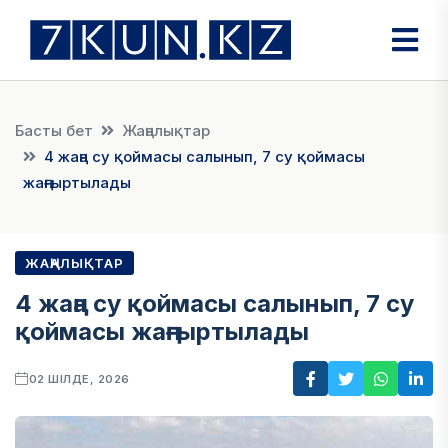
Басты бет
Жаңалықтар
4 жаңа су қоймасы салынып, 7 су қоймасы
жаңғыртылады
ЖАҢАЛЫҚТАР
4 жаңа су қоймасы салынып, 7 су
қоймасы жаңғыртылады
02 ШІЛДЕ, 2026