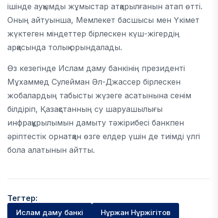
ішінде ауқымды жұмыстар атқарылғанын атап өтті.
Оның айтуынша, Мемлекет басшысы мен Үкімет
жүктеген міндеттер бірлескен күш-жігердің
арқасында толық орындалады.
Өз кезегінде Ислам даму банкінің президенті
Мұхаммед Сулейман Әл-Джассер бірлескен
жобалардың табысты жүзеге асатынына сенім
білдіріп, Қазақстанның су шаруашылығы
инфрақұрылымын дамыту тәжірибесі банкпен
әріптестік орнатқан өзге елдер үшін де тиімді үлгі
бола алатынын айтты.
Тегтер:
Ислам даму банкі
Нұржан Нұржігітов