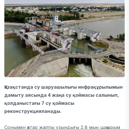
Қазақстанда су шаруашылығы инфрақұрылымын
дамыту аясында 4 жаңа су қоймасы салынып,
қолданыстағы 7 су қоймасы
реконструкцияланады.
Сонымен қатар жалпы ұзындығы 2,8 мың шақырым