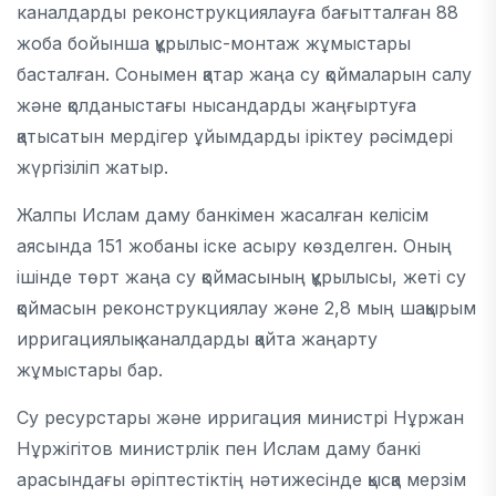
каналдарды реконструкциялауға бағытталған 88
жоба бойынша құрылыс-монтаж жұмыстары
басталған. Сонымен қатар жаңа су қоймаларын салу
және қолданыстағы нысандарды жаңғыртуға
қатысатын мердігер ұйымдарды іріктеу рәсімдері
жүргізіліп жатыр.
Жалпы Ислам даму банкімен жасалған келісім
аясында 151 жобаны іске асыру көзделген. Оның
ішінде төрт жаңа су қоймасының құрылысы, жеті су
қоймасын реконструкциялау және 2,8 мың шақырым
ирригациялық каналдарды қайта жаңарту
жұмыстары бар.
Су ресурстары және ирригация министрі Нұржан
Нұржігітов министрлік пен Ислам даму банкі
арасындағы әріптестіктің нәтижесінде қысқа мерзім