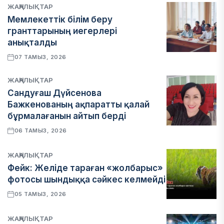
ЖАҢАЛЫҚТАР
Мемлекеттік білім беру
гранттарының иегерлері
анықталды
07 ТАМЫЗ, 2026
ЖАҢАЛЫҚТАР
Сандуғаш Дүйсенова
Бажкенованың ақпаратты қалай
бұрмалағанын айтып берді
06 ТАМЫЗ, 2026
ЖАҢАЛЫҚТАР
Фейк: Желіде тараған «жолбарыс»
фотосы шындыққа сәйкес келмейді
05 ТАМЫЗ, 2026
ЖАҢАЛЫҚТАР