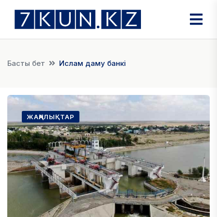
Басты бет
Ислам даму банкі
ЖАҢАЛЫҚТАР