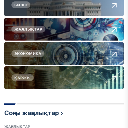
БИЛІК
ЖАҢАЛЫҚТАР
ЭКОНОМИКА
ҚАРЖЫ
Соңғы жаңалықтар
ЖАҢАЛЫҚТАР