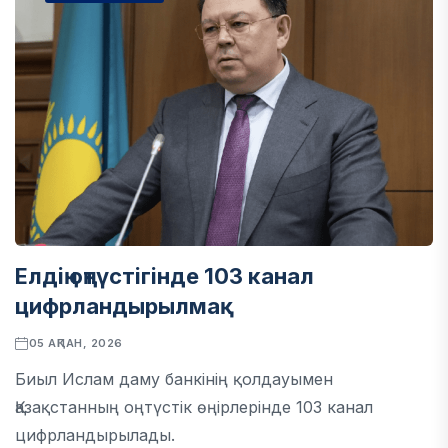
Елдің оңтүстігінде 103 канал
цифрландырылмақ
05 АҚПАН, 2026
Биыл Ислам даму банкінің қолдауымен
Қазақстанның оңтүстік өңірлерінде 103 канал
цифрландырылады.