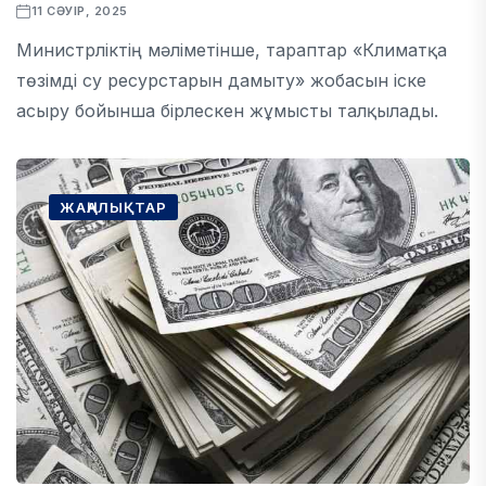
11 СӘУІР, 2025
Министрліктің мәліметінше, тараптар «Климатқа
төзімді су ресурстарын дамыту» жобасын іске
асыру бойынша бірлескен жұмысты талқылады.
ЖАҢАЛЫҚТАР