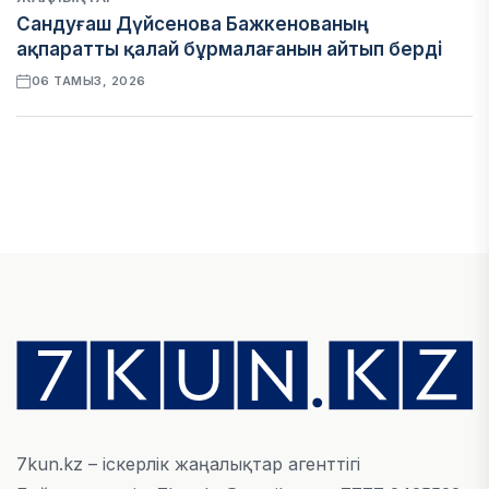
Сандуғаш Дүйсенова Бажкенованың
ақпаратты қалай бұрмалағанын айтып берді
06 ТАМЫЗ, 2026
ЭКОНОМИКА
Қазақстан мен Өзбекстан арасындағы тауар
айналымы 4,8 млрд АҚШ долларына жетті
05 ТАМЫЗ, 2026
ҚАРЖЫ
Алматы қалалық МКД мүлікті сатудан
алынатын салық туралы сұрақтарға жауап
берді
05 ТАМЫЗ, 2026
7kun.kz – іскерлік жаңалықтар агенттігі