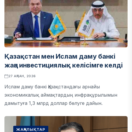
Қазақстан мен Ислам даму банкі
жаңа инвестициялық келісімге келді
27 АҚПАН, 2026
Ислам даму банкі Қазақстандағы арнайы
экономикалық аймақтардың инфрақұрылымын
дамытуға 1,3 млрд доллар бөлуге дайын.
ЖАҢАЛЫҚТАР