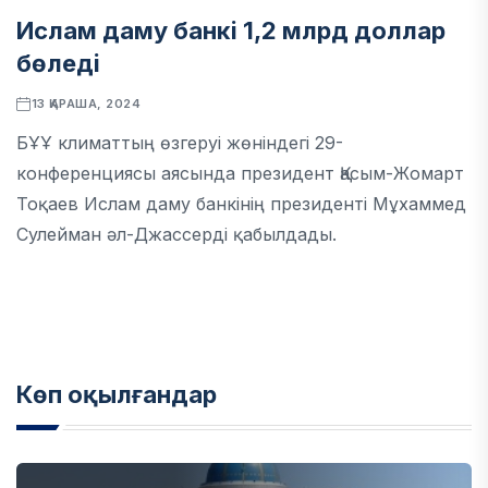
Ислам даму банкі 1,2 млрд доллар
бөледі
13 ҚАРАША, 2024
БҰҰ климаттың өзгеруі жөніндегі 29-
конференциясы аясында президент Қасым-Жомарт
Тоқаев Ислам даму банкінің президенті Мұхаммед
Сулейман әл-Джассерді қабылдады.
Көп оқылғандар