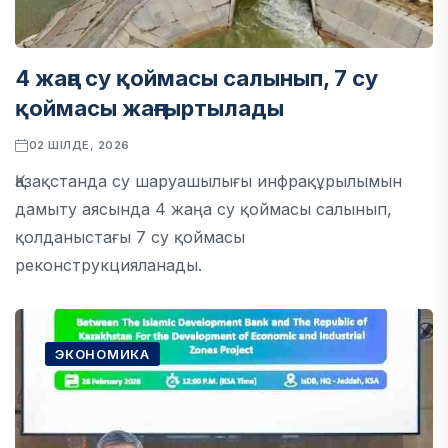
4 жаңа су қоймасы салынып, 7 су
қоймасы жаңғыртылады
02 ШІЛДЕ, 2026
Қазақстанда су шаруашылығы инфрақұрылымын
дамыту аясында 4 жаңа су қоймасы салынып,
қолданыстағы 7 су қоймасы
реконструкцияланады.
ЭКОНОМИКА