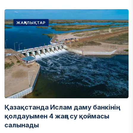
ЖАҢАЛЫҚТАР
Қазақстанда Ислам даму банкінің
қолдауымен 4 жаңа су қоймасы
салынады