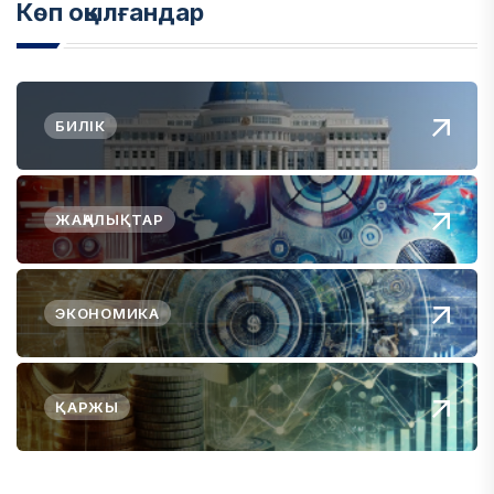
Көп оқылғандар
БИЛІК
ЖАҢАЛЫҚТАР
ЭКОНОМИКА
ҚАРЖЫ