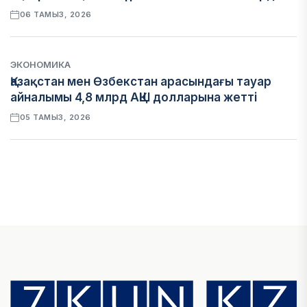
06 ТАМЫЗ, 2026
ЭКОНОМИКА
Қазақстан мен Өзбекстан арасындағы тауар
айналымы 4,8 млрд АҚШ долларына жетті
05 ТАМЫЗ, 2026
ҚАРЖЫ
Алматы қалалық МКД мүлікті сатудан
алынатын салық туралы сұрақтарға жауап
берді
05 ТАМЫЗ, 2026
БИЛІК
«Бәйтерек» холдингінің инвестициялық және