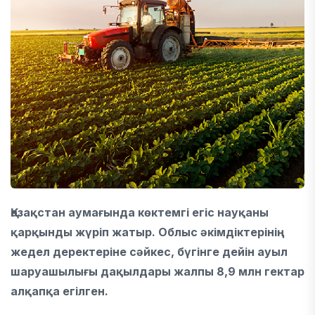
Қазақстан
аумағында көктемгі егіс науқаны
қарқынды жүріп жатыр. Облыс әкімдіктерінің
жедел деректеріне сәйкес, бүгінге дейін ауыл
шаруашылығы дақылдары жалпы 8,9 млн гектар
алқапқа егілген.