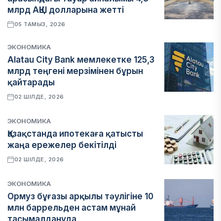
млрд АҚШ долларына жетті
05 ТАМЫЗ, 2026
ЭКОНОМИКА
Alatau City Bank мемлекетке 125,3
млрд теңгені мерзімінен бұрын
қайтарады
02 ШІЛДЕ, 2026
ЭКОНОМИКА
Қазақстанда ипотекаға қатысты
жаңа ережелер бекітілді
02 ШІЛДЕ, 2026
ЭКОНОМИКА
Ормуз бұғазы арқылы тәулігіне 10
млн баррельден астам мұнай
тасымалдануда