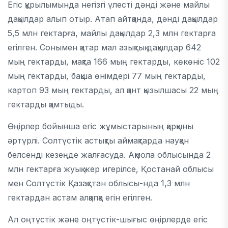
Егіс құрылымында негізгі үлесті дәнді және майлы
дақылдар алып отыр. Атап айтқанда, дәнді дақылдар
5,5 млн гектарға, майлы дақылдар 2,3 млн гектарға
егілген. Сонымен қатар мал азықтық дақылдар 642
мың гектарды, мақта 166 мың гектарды, көкөніс 102
мың гектарды, бақша өнімдері 77 мың гектарды,
картоп 93 мың гектарды, ал қант қызылшасы 22 мың
гектарды қамтыды.
Өңірлер бойынша егіс жұмыстарының қарқыны
әртүрлі. Солтүстік астықты аймақтарда науқан
белсенді кезеңде жалғасуда.
Ақмола облысы
нда 2
млн гектарға жуық жер игерілсе,
Қостанай облысы
мен
Солтүстік Қазақстан облысы
-нда 1,3 млн
гектардан астам алқапқа егін егілген.
Ал оңтүстік және оңтүстік-шығыс өңірлерде егіс