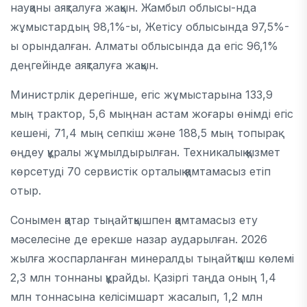
науқаны аяқталуға жақын.
Жамбыл облысы
-нда
жұмыстардың 98,1%-ы,
Жетісу облысы
нда 97,5%-
ы орындалған.
Алматы облысы
нда да егіс 96,1%
деңгейінде аяқталуға жақын.
Министрлік дерегінше, егіс жұмыстарына 133,9
мың трактор, 5,6 мыңнан астам жоғары өнімді егіс
кешені, 71,4 мың сепкіш және 188,5 мың топырақ
өңдеу құралы жұмылдырылған. Техникалық қызмет
көрсетуді 70 сервистік орталық қамтамасыз етіп
отыр.
Сонымен қатар тыңайтқышпен қамтамасыз ету
мәселесіне де ерекше назар аударылған. 2026
жылға жоспарланған минералды тыңайтқыш көлемі
2,3 млн тоннаны құрайды. Қазіргі таңда оның 1,4
млн тоннасына келісімшарт жасалып, 1,2 млн