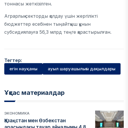
тоннасы жеткізілген.
Аграрлық секторды қолдау үшін жергілікті
бюджеттер есебінен тыңайтқыш құнын
субсидиялауға 56,3 млрд теңге қарастырылған.
Тегтер:
егін науқаны
ауыл шаруашылығы дақылдары
Ұқсас материалдар
ЭКОНОМИКА
Қазақстан мен Өзбекстан
арасындағы тауар айналымы 4,8