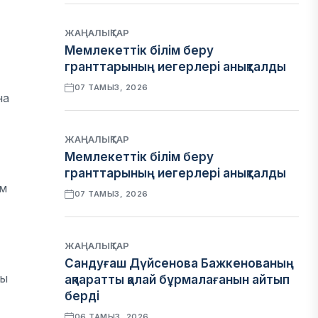
ЖАҢАЛЫҚТАР
Мемлекеттік білім беру
гранттарының иегерлері анықталды
07 ТАМЫЗ, 2026
на
ЖАҢАЛЫҚТАР
Мемлекеттік білім беру
гранттарының иегерлері анықталды
ам
07 ТАМЫЗ, 2026
ЖАҢАЛЫҚТАР
Сандуғаш Дүйсенова Бажкенованың
жы
ақпаратты қалай бұрмалағанын айтып
берді
06 ТАМЫЗ, 2026