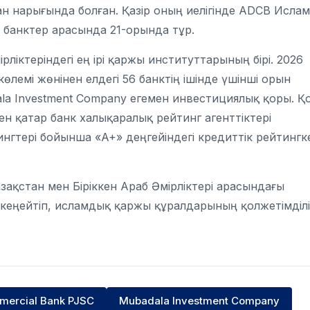
ан нарығында болған. Қазір оның иелігінде
ADCB Ислам
і банктер арасында 21-орында тұр.
ірліктеріндегі ең ірі қаржы институттарының бірі. 2026
өлемі жөнінен елдегі 56 банктің ішінде үшінші орын
la Investment Company
егемен инвестициялық қоры. Қ
н қатар банк халықаралық рейтинг агенттіктері
нгтері бойынша «A+» деңгейіндегі кредиттік рейтингк
ақстан мен Біріккен Араб Әмірліктері арасындағы
еңейтіп, исламдық қаржы құралдарының қолжетімділі
mercial Bank PJSC
Mubadala Investment Company