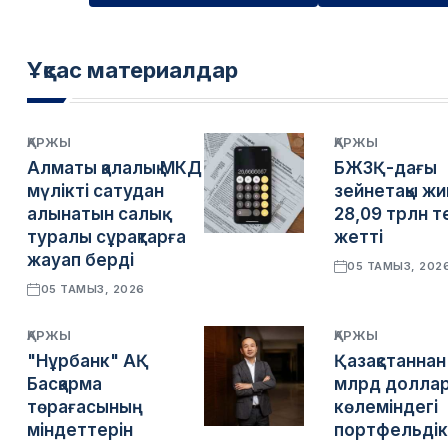
Ұқсас материалдар
ҚАРЖЫ
ҚАРЖЫ
Алматы қалалық МКД
БЖЗҚ-дағы
мүлікті сатудан
зейнетақы жи
алынатын салық
28,09 трлн т
туралы сұрақтарға
жетті
жауап берді
05 ТАМЫЗ, 202
05 ТАМЫЗ, 2026
ҚАРЖЫ
ҚАРЖЫ
"Нұрбанк" АҚ
Қазақстаннан
Басқарма
млрд долла
төрағасының
көлеміндегі
міндеттерін
портфельдік