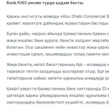
Bank PJSC
ресми түрде қадам басты.
Қаржы институты елімізде «Abu Dhabi Commercial Ba
қызмет көрсетуге дайындық жұмыстарын бастады.
Бұған дейін, наурыз айында Қазақстанның Қаржы н
жаңа еншілес банк құруға, банктік холдинг мәртебе
болатын. Осы шешімнен кейін инвестор жаңа қар
инвестиция салып, акциялардың толық пакетін иеле
Жаңа банктің негізгі бағыттарының бірі – исламд
терезесі» тетігін қолдануды жоспарлап отыр. Бұл 
талаптарына сәйкес келетін қаржылық өнімдерді ұс
Қазіргі уақытта Қазақстанның банк секторында 23 е
шетелдік қаржы ұйымдарының еншілес құрылымы 
секторындағы бәсекелестікті күшейтіп, исламдық б