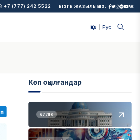
+7 (777) 242 5522
БІЗГЕ ЖАЗЫЛЫҢЫЗ:
Қаз
Рус
Көп оқылғандар
БИЛІК