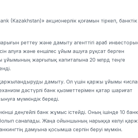
nk (Kazakhstan)» акционерлік қоғамын тіркеп, банктік
арығын реттеу және дамыту агенттігі араб инвесторы
сін алуға және еншілес ұйым ашуға рұқсат берген
жы ұйымының жарғылық капиталына 20 млрд теңге
нді.
ық қаржыландыруды дамыту. Ол үшін қаржы ұйымы «исл
механизм дәстүрлі банк қызметтерімен қатар шариғат
ынуға мүмкіндік береді.
кінші деңгейлі банк жұмыс істейді. Оның ішінде 10 банк
болып саналады. Жаңа ойыншының нарыққа келуі қар
анкингтің дамуына қосымша серпін беруі мүмкін.