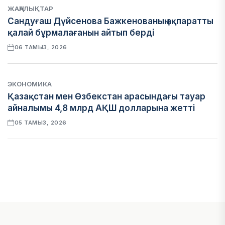
ЖАҢАЛЫҚТАР
Сандуғаш Дүйсенова Бажкенованың ақпаратты
қалай бұрмалағанын айтып берді
06 ТАМЫЗ, 2026
ЭКОНОМИКА
Қазақстан мен Өзбекстан арасындағы тауар
айналымы 4,8 млрд АҚШ долларына жетті
05 ТАМЫЗ, 2026
ҚАРЖЫ
Алматы қалалық МКД мүлікті сатудан
алынатын салық туралы сұрақтарға жауап
берді
05 ТАМЫЗ, 2026