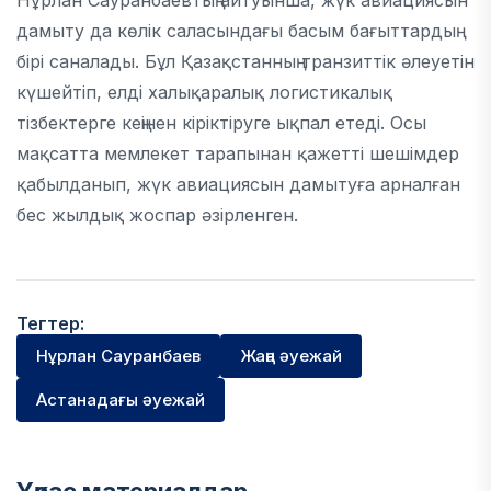
Нұрлан Сауранбаевтың айтуынша, жүк авиациясын
дамыту да көлік саласындағы басым бағыттардың
бірі саналады. Бұл Қазақстанның транзиттік әлеуетін
күшейтіп, елді халықаралық логистикалық
тізбектерге кеңінен кіріктіруге ықпал етеді. Осы
мақсатта мемлекет тарапынан қажетті шешімдер
қабылданып, жүк авиациясын дамытуға арналған
бес жылдық жоспар әзірленген.
Тегтер:
Нұрлан Сауранбаев
Жаңа әуежай
Астанадағы әуежай