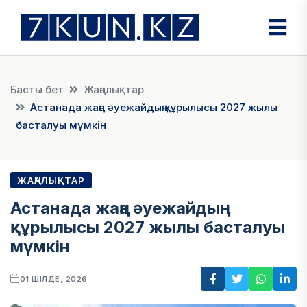
Басты бет
Жаңалықтар
Астанада жаңа әуежайдың құрылысы 2027 жылы
басталуы мүмкін
ЖАҢАЛЫҚТАР
Астанада жаңа әуежайдың
құрылысы 2027 жылы басталуы
мүмкін
01 ШІЛДЕ, 2026