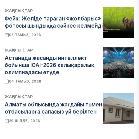
ЖАҢАЛЫҚТАР
Фейк: Желіде тараған «жолбарыс»
фотосы шындыққа сәйкес келмейді
05 ТАМЫЗ, 2026
ЖАҢАЛЫҚТАР
Астанада жасанды интеллект
бойынша IOAI-2026 халықаралық
олимпиадасы өтуде
04 ТАМЫЗ, 2026
ЖАҢАЛЫҚТАР
Алматы облысында жағдайы төмен
отбасыларға сапасыз үй берілген
29 ШІЛДЕ, 2026