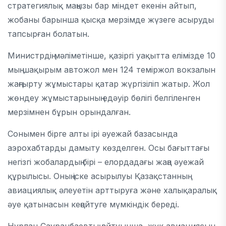
стратегиялық маңызы бар міндет екенін айтып,
жобаны барынша қысқа мерзімде жүзеге асыруды
тапсырған болатын.
Министрдің мәліметінше, қазіргі уақытта елімізде 10
мың шақырым автожол мен 124 теміржол вокзалын
жаңғырту жұмыстары қатар жүргізіліп жатыр. Жол
жөндеу жұмыстарының едәуір бөлігі белгіленген
мерзімнен бұрын орындалған.
Сонымен бірге алты ірі әуежай базасында
аэрохабтарды дамыту көзделген. Осы бағыттағы
негізгі жобалардың бірі – елордадағы жаңа әуежай
құрылысы. Оның іске асырылуы Қазақстанның
авиациялық әлеуетін арттыруға және халықаралық
әуе қатынасын кеңейтуге мүмкіндік береді.