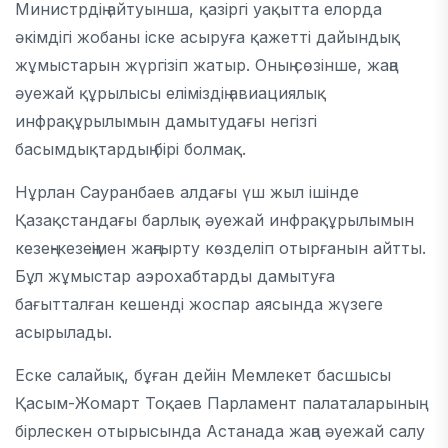
Министрдің айтуынша, қазіргі уақытта елорда
әкімдігі жобаны іске асыруға қажетті дайындық
жұмыстарын жүргізіп жатыр. Оның сөзінше, жаңа
әуежай құрылысы еліміздің авиациялық
инфрақұрылымын дамытудағы негізгі
басымдықтардың бірі болмақ.
Нұрлан Сауранбаев алдағы үш жыл ішінде
Қазақстандағы барлық әуежай инфрақұрылымын
кезең-кезеңімен жаңғырту көзделіп отырғанын айтты.
Бұл жұмыстар аэрохабтарды дамытуға
бағытталған кешенді жоспар аясында жүзеге
асырылады.
Еске салайық, бұған дейін Мемлекет басшысы
Қасым-Жомарт Тоқаев Парламент палаталарының
бірлескен отырысында Астанада жаңа әуежай салу