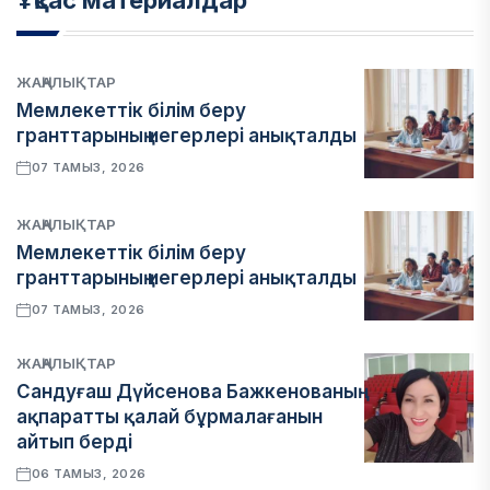
Ұқсас материалдар
ЖАҢАЛЫҚТАР
Мемлекеттік білім беру
гранттарының иегерлері анықталды
07 ТАМЫЗ, 2026
ЖАҢАЛЫҚТАР
Мемлекеттік білім беру
гранттарының иегерлері анықталды
07 ТАМЫЗ, 2026
ЖАҢАЛЫҚТАР
Сандуғаш Дүйсенова Бажкенованың
ақпаратты қалай бұрмалағанын
айтып берді
06 ТАМЫЗ, 2026