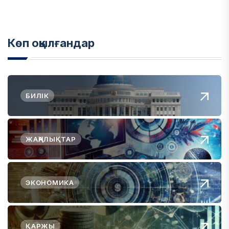
Көп оқылғандар
БИЛІК
ЖАҢАЛЫҚТАР
ЭКОНОМИКА
ҚАРЖЫ