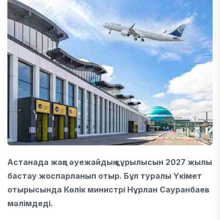
Астанада жаңа әуежайдың құрылысын 2027 жылы
бастау жоспарланып отыр. Бұл туралы Үкімет
отырысында Көлік министрі Нұрлан Сауранбаев
мәлімдеді.