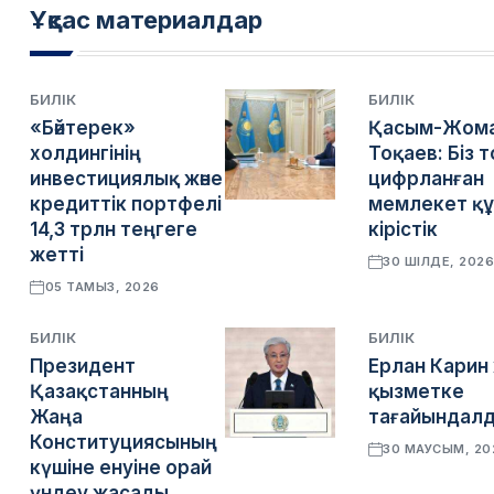
Ұқсас материалдар
БИЛІК
БИЛІК
«Бәйтерек»
Қасым-Жом
холдингінің
Тоқаев: Біз 
инвестициялық және
цифрланған
кредиттік портфелі
мемлекет құ
14,3 трлн теңгеге
кірістік
жетті
30 ШІЛДЕ, 202
05 ТАМЫЗ, 2026
БИЛІК
БИЛІК
Президент
Ерлан Карин
Қазақстанның
қызметке
Жаңа
тағайындал
Конституциясының
30 МАУСЫМ, 20
күшіне енуіне орай
үндеу жасады