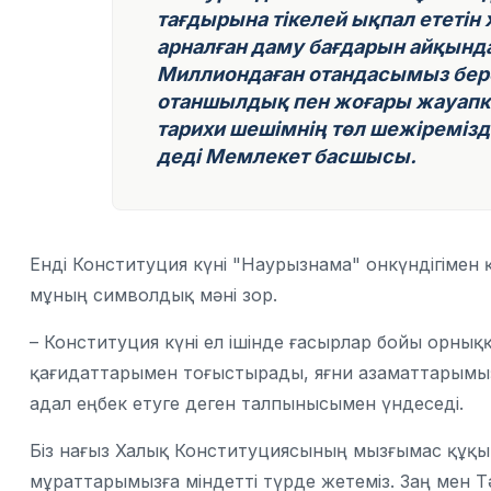
тағдырына тікелей ықпал ететін
арналған даму бағдарын айқынд
Миллиондаған отандасымыз бере
отаншылдық пен жоғары жауапкерш
тарихи шешімнің төл шежіремізд
деді Мемлекет басшысы.
Енді Конституция күні "Наурызнама" онкүндігімен қ
мұның символдық мәні зор.
– Конституция күні ел ішінде ғасырлар бойы орнық
қағидаттарымен тоғыстырады, яғни азаматтарымызд
адал еңбек етуге деген талпынысымен үндеседі.
Біз нағыз Халық Конституциясының мызғымас құқықт
мұраттарымызға міндетті түрде жетеміз. Заң мен Тә