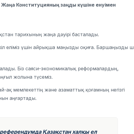
 Жаңа Конституцияның заңды күшіне енуімен
ақстан тарихының жаңа дәуірі басталады.
кіл еліміз үшін айрықша маңызды оқиға. Баршаңызды 
асталады. Біз саяси-экономикалық реформалардың,
ңғыл жолына түсеміз.
дай-ақ мемлекеттің және азаматтық қоғамның негізгі
нын аңғартады.
 референдумда Қазақстан халқы ел