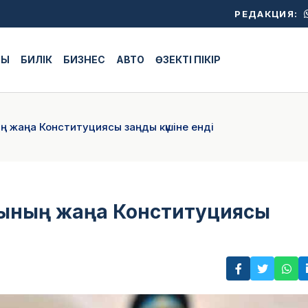
РЕДАКЦИЯ:
ЖЫ
БИЛІК
БИЗНЕС
АВТО
ӨЗЕКТІ ПІКІР
ң жаңа Конституциясы заңды күшіне енді
асының жаңа Конституциясы