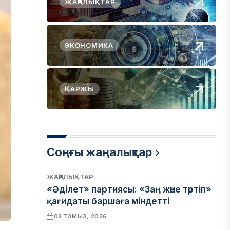
ЖАҢАЛЫҚТАР
ЭКОНОМИКА
ҚАРЖЫ
Соңғы жаңалықтар
ЖАҢАЛЫҚТАР
«Әділет» партиясы: «Заң және тәртіп»
қағидаты баршаға міндетті
08 ТАМЫЗ, 2026