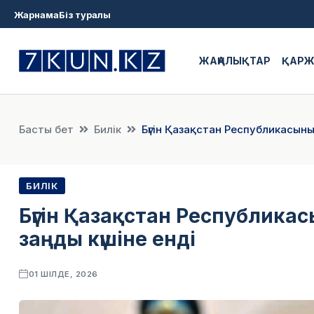
Жарнама
Біз туралы
ЖАҢАЛЫҚТАР
ҚАР
Басты бет
Билік
Бүгін Қазақстан Республикасыны
БИЛІК
Бүгін Қазақстан Республик
заңды күшіне енді
01 ШІЛДЕ, 2026