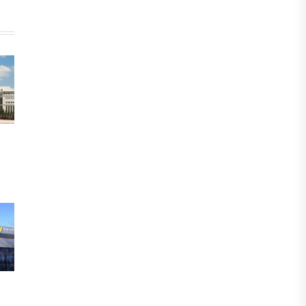
БИЗНЕС
Freedom Travel іссапар
ұйымдастыратын ЖИ агентін іске
қосты
05 ТАМЫЗ, 2026
ЖАҢАЛЫҚТАР
Фейк: Желіде тараған «жолбарыс»
фотосы шындыққа сәйкес келмейді
05 ТАМЫЗ, 2026
ЖАҢАЛЫҚТАР
Астанада жасанды интеллект
бойынша IOAI-2026 халықаралық
олимпиадасы өтуде
04 ТАМЫЗ, 2026