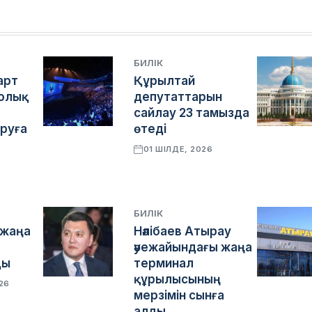
БИЛІК
арт
Құрылтай
толық
депутаттарын
сайлау 23 тамызда
руға
өтеді
01 ШІЛДЕ, 2026
6
БИЛІК
 жаңа
Нәлібаев Атырау
әуежайындағы жаңа
ды
терминал
құрылысының
26
мерзімін сынға
алды