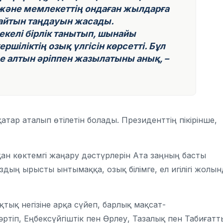
 және мемлекеттің ондаған жылдарға
айтын таңдауын жасады.
келі бірлік танытып, шынайы
іліктің озық үлгісін көрсетті. Бұл
е алтын әріппен жазылатыны анық, –
атар аталып өтілетін болады. Президенттің пікірінше,
қан көктемгі жаңару дәстүрлерін Ата заңның басты
ың ырысты ынтымаққа, озық білімге, ел игілігі жолын
ық негізіне арқа сүйеп, барлық мақсат-
ртіп, Еңбексүйгіштік пен Өрлеу, Тазалық пен Табиғатт