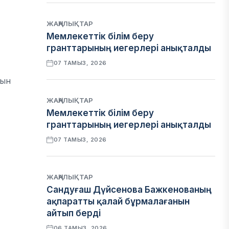
ЖАҢАЛЫҚТАР
Мемлекеттік білім беру
гранттарының иегерлері анықталды
07 ТАМЫЗ, 2026
шын
ЖАҢАЛЫҚТАР
Мемлекеттік білім беру
гранттарының иегерлері анықталды
07 ТАМЫЗ, 2026
ЖАҢАЛЫҚТАР
Сандуғаш Дүйсенова Бажкенованың
ақпаратты қалай бұрмалағанын
айтып берді
06 ТАМЫЗ, 2026