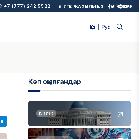
+7 (777) 242 5522
БІЗГЕ ЖАЗЫЛЫҢЫЗ:
Қаз
Рус
Көп оқылғандар
БИЛІК