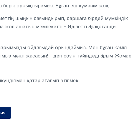
берік орнықтырамыз. Бұған еш күмәнім жоқ.
кениеттің шыңын бағындырып, баршаға бірдей мүмкіндік
 жол ашатын мемлекетті – Әділетті Қазақстанды
ларымызды ойдағыдай орындаймыз. Мен бұған кәміл
ымыз мәңгі жасасын! – деп сөзін түйіндеді Қасым-Жомар
күндігімен қатар аталып өтілмек,
ция