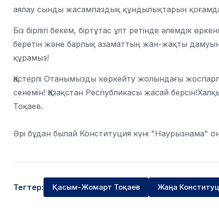
аялау сынды жасампаздық құндылықтарын қоғамда 
Біз бірлігі бекем, біртұтас ұлт ретінде әлемдік өр
беретін және барлық азаматтың жан-жақты дамуына
құрамыз!
Қастерлі Отанымызды көркейту жолындағы жоспар
сенемін! Қазақстан Республикасы жасай берсін!Халқ
Тоқаев.
Әрі бұдан былай Конституция күні "Наурызнама" он
Тегтер:
Қасым-Жомарт Тоқаев
Жаңа Конститу