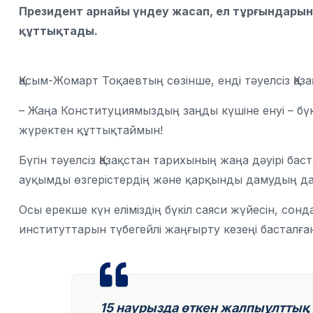
Президент арнайы үндеу жасап, ел тұрғындарын
құттықтады.
Қасым-Жомарт Тоқаевтың сөзінше, енді тәуелсіз Қаз
– Жаңа Конституциямыздың заңды күшіне енуі – бү
жүректен құттықтаймын!
Бүгін тәуелсіз Қазақстан тарихының жаңа дәуірі б
ауқымды өзгерістердің және қарқынды дамудың да
Осы ерекше күн еліміздің бүкіл саяси жүйесін, сон
институттарын түбегейлі жаңғырту кезеңі басталға
15 наурызда өткен жалпыұлттық