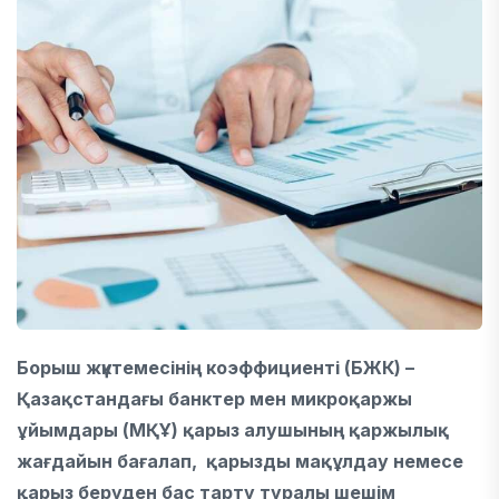
Борыш жүктемесінің коэффициенті (БЖК) –
Қазақстандағы банктер мен микроқаржы
ұйымдары (МҚҰ) қарыз алушының қаржылық
жағдайын бағалап, қарызды мақұлдау немесе
қарыз беруден бас тарту туралы шешім