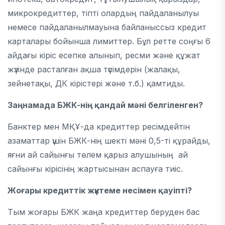
микрокредиттер, тіпті олардың пайдаланылуы
немесе пайдаланылмауына байланыссыз кредит
карталары бойынша лимиттер. Бұл ретте соңғы 6
айдағы кіріс есепке алынып, ресми және құжат
жүзінде расталған ақша түсімдерін (жалақы,
зейнетақы, ДК кірістері және т.б.) қамтиды.
Заңнамада БЖК-нің қандай мәні белгіленген?
Банктер мен МҚҰ-да кредиттер ресімдейтін
азаматтар үшін БЖК-нің шекті мәні 0,5-ті құрайды,
яғни ай сайынғы төлем қарыз алушының ай
сайынғы кірісінің жартысынан аспауға тиіс.
Жоғары кредиттік жүктеме несімен қауіпті
?
Тым жоғары БЖК жаңа кредиттер беруден бас