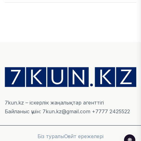
ҚАРЖЫ
Алматы қалалық МКД мүлікті сатудан
алынатын салық туралы сұрақтарға жауап
берді
05 ТАМЫЗ, 2026
БИЛІК
«Бәйтерек» холдингінің инвестициялық және
кредиттік портфелі 14,3 трлн теңгеге жетті
05 ТАМЫЗ, 2026
7kun.kz – іскерлік жаңалықтар агенттігі
Байланыс үшін: 7kun.kz@gmail.com +7777 2425522
ҚАРЖЫ
БЖЗҚ-дағы зейнетақы жинақтары 28,09 трлн
теңгеге жетті
Біз туралы
Сайт ережелері