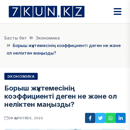
Басты бет
Экономика
Борыш жүктемесінің коэффициенті деген не және
ол неліктен маңызды?
ЭКОНОМИКА
Борыш жүктемесінің
коэффициенті деген не және ол
неліктен маңызды?
09 ҚЫРКҮЙЕК, 2025