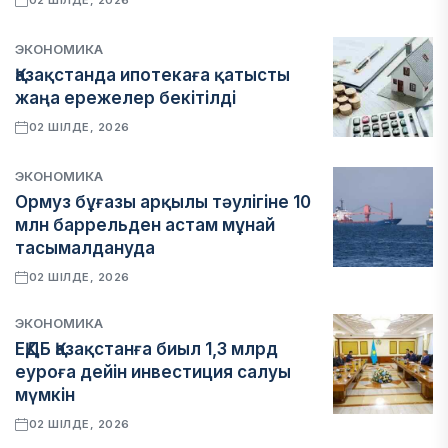
02 ШІЛДЕ, 2026
ЭКОНОМИКА
Қазақстанда ипотекаға қатысты
жаңа ережелер бекітілді
02 ШІЛДЕ, 2026
ЭКОНОМИКА
Ормуз бұғазы арқылы тәулігіне 10
млн баррельден астам мұнай
тасымалдануда
02 ШІЛДЕ, 2026
ЭКОНОМИКА
ЕҚДБ Қазақстанға биыл 1,3 млрд
еуроға дейін инвестиция салуы
мүмкін
02 ШІЛДЕ, 2026