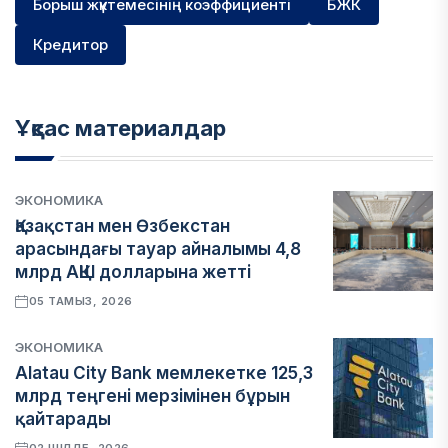
Борыш жүктемесінің коэффициенті
БЖК
Кредитор
Ұқсас материалдар
ЭКОНОМИКА
Қазақстан мен Өзбекстан
арасындағы тауар айналымы 4,8
млрд АҚШ долларына жетті
05 ТАМЫЗ, 2026
ЭКОНОМИКА
Alatau City Bank мемлекетке 125,3
млрд теңгені мерзімінен бұрын
қайтарады