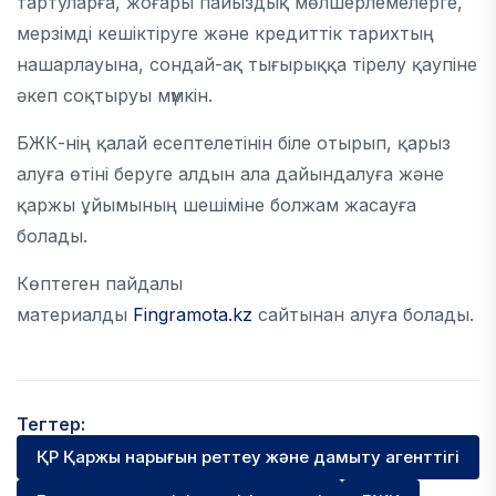
тартуларға, жоғары пайыздық мөлшерлемелерге,
мерзімді кешіктіруге және кредиттік тарихтың
нашарлауына, сондай-ақ тығырыққа тірелу қаупіне
әкеп соқтыруы мүмкін.
БЖК-нің қалай есептелетінін біле отырып, қарыз
алуға өтіні беруге алдын ала дайындалуға және
қаржы ұйымының шешіміне болжам жасауға
болады.
Көптеген пайдалы
материалды
Fingramota.kz
сайтынан алуға болады.
Тегтер:
ҚР Қаржы нарығын реттеу және дамыту агенттігі