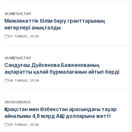
ЖАҢАЛЫҚТАР
Мемлекеттік білім беру гранттарының
иегерлері анықталды
07 ТАМЫЗ, 2026
ЖАҢАЛЫҚТАР
Сандуғаш Дүйсенова Бажкенованың
ақпаратты қалай бұрмалағанын айтып берді
06 ТАМЫЗ, 2026
ЭКОНОМИКА
Қазақстан мен Өзбекстан арасындағы тауар
айналымы 4,8 млрд АҚШ долларына жетті
05 ТАМЫЗ, 2026