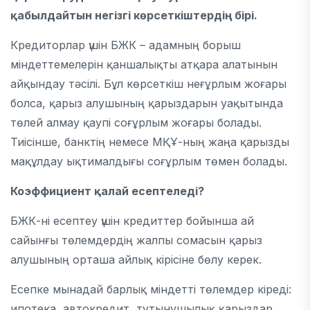
қабылдайтын негізгі көрсеткіштердің бірі.
Кредиторлар үшін БЖК – адамның борыш
міндеттемелерін қаншалықты атқара алатынын
айқындау тәсілі. Бұл көрсеткіш неғұрлым жоғары
болса, қарыз алушының қарыздарын уақытында
төлей алмау қаупі соғұрлым жоғары болады.
Тиісінше, банктің немесе МҚҰ-ның жаңа қарызды
мақұлдау ықтималдығы соғұрлым төмен болады.
Коэффициент қалай есептеледі?
БЖК-ні есептеу үшін кредиттер бойынша ай
сайынғы төлемдердің жалпы сомасын қарыз
алушының орташа айлық кірісіне бөлу керек.
Есепке мынадай барлық міндетті төлемдер кіреді:
ипотека, автокредит, тұтынушылық қарыздар,