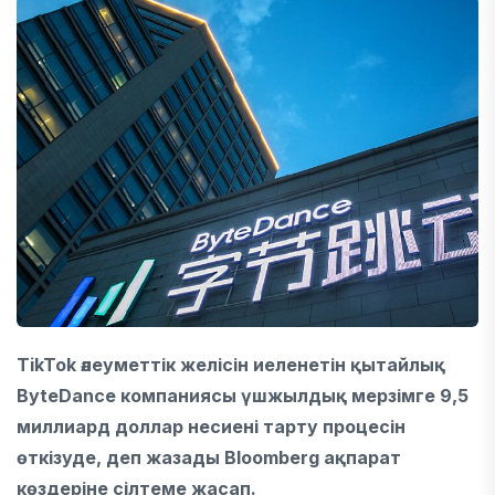
TikTok әлеуметтік желісін иеленетін қытайлық
ByteDance компаниясы үшжылдық мерзімге 9,5
миллиард доллар несиені тарту процесін
өткізуде, деп жазады Bloomberg ақпарат
көздеріне сілтеме жасап.