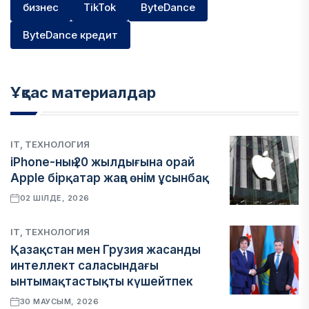
бизнес
TikTok
ByteDance
ByteDance кредит
Ұқсас материалдар
IT, ТЕХНОЛОГИЯ
iPhone-ның 20 жылдығына орай
Apple бірқатар жаңа өнім ұсынбақ
02 ШІЛДЕ, 2026
IT, ТЕХНОЛОГИЯ
Қазақстан мен Грузия жасанды
интеллект саласындағы
ынтымақтастықты күшейтпек
30 МАУСЫМ, 2026