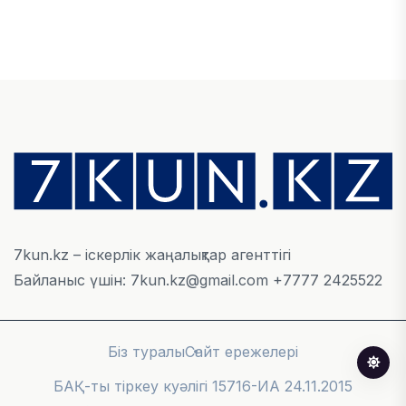
ҚАРЖЫ
БЖЗҚ-дағы зейнетақы жинақтары 28,09 трлн
теңгеге жетті
05 ТАМЫЗ, 2026
ҚАРЖЫ
Отбасы банктің қолдауымен 1,5 жыл ішінде 40
мыңға жуық отбасы қоныс тойын тойлады
05 ТАМЫЗ, 2026
7kun.kz – іскерлік жаңалықтар агенттігі
Байланыс үшін: 7kun.kz@gmail.com +7777 2425522
БИЗНЕС
Freedom Travel іссапар ұйымдастыратын ЖИ
агентін іске қосты
Біз туралы
Сайт ережелері
05 ТАМЫЗ, 2026
БАҚ-ты тіркеу куәлігі 15716-ИА 24.11.2015