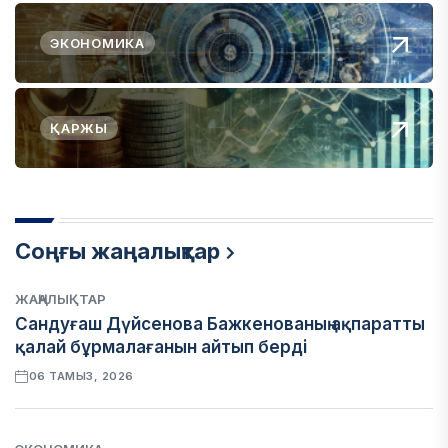
ЭКОНОМИКА
ҚАРЖЫ
Соңғы жаңалықтар
ЖАҢАЛЫҚТАР
Сандуғаш Дүйсенова Бажкенованың ақпаратты
қалай бұрмалағанын айтып берді
06 ТАМЫЗ, 2026