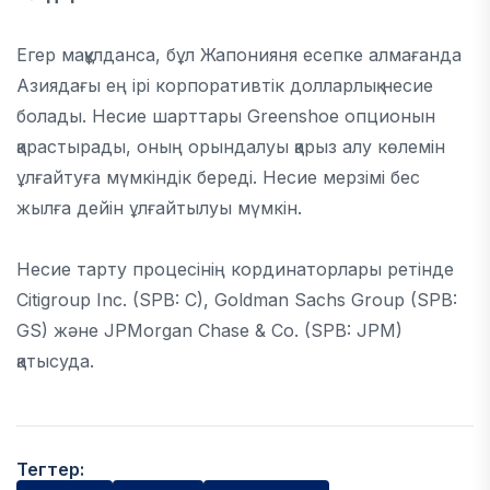
Егер мақұлданса, бұл Жапонияня есепке алмағанда
Азиядағы ең ірі корпоративтік долларлық несие
болады. Несие шарттары Greenshoe опционын
қарастырады, оның орындалуы қарыз алу көлемін
ұлғайтуға мүмкіндік береді. Несие мерзімі бес
жылға дейін ұлғайтылуы мүмкін.
Несие тарту процесінің кординаторлары ретінде
Citigroup Inc. (SPB: C), Goldman Sachs Group (SPB:
GS) және JPMorgan Chase & Co. (SPB: JPM)
қатысуда.
Тегтер: