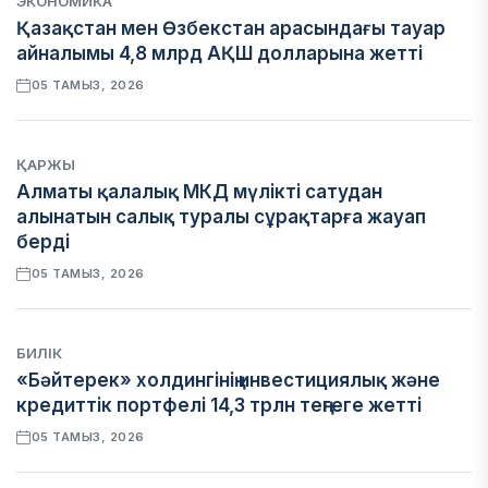
ЭКОНОМИКА
Қазақстан мен Өзбекстан арасындағы тауар
айналымы 4,8 млрд АҚШ долларына жетті
05 ТАМЫЗ, 2026
ҚАРЖЫ
Алматы қалалық МКД мүлікті сатудан
алынатын салық туралы сұрақтарға жауап
берді
05 ТАМЫЗ, 2026
БИЛІК
«Бәйтерек» холдингінің инвестициялық және
кредиттік портфелі 14,3 трлн теңгеге жетті
05 ТАМЫЗ, 2026