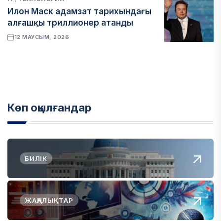
Илон Маск адамзат тарихындағы
алғашқы триллионер атанды
12 МАУСЫМ, 2026
Көп оқылғандар
БИЛІК
ЖАҢАЛЫҚТАР