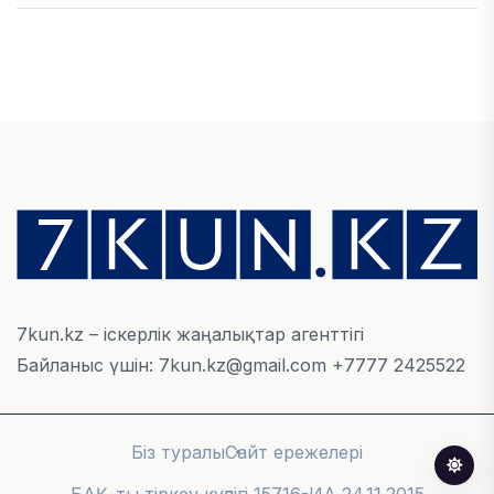
ҚАРЖЫ
БЖЗҚ-дағы зейнетақы жинақтары 28,09 трлн
теңгеге жетті
05 ТАМЫЗ, 2026
ҚАРЖЫ
Отбасы банктің қолдауымен 1,5 жыл ішінде 40
мыңға жуық отбасы қоныс тойын тойлады
05 ТАМЫЗ, 2026
7kun.kz – іскерлік жаңалықтар агенттігі
Байланыс үшін: 7kun.kz@gmail.com +7777 2425522
БИЗНЕС
Freedom Travel іссапар ұйымдастыратын ЖИ
агентін іске қосты
Біз туралы
Сайт ережелері
05 ТАМЫЗ, 2026