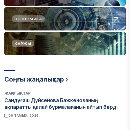
ЭКОНОМИКА
ҚАРЖЫ
Соңғы жаңалықтар
ЖАҢАЛЫҚТАР
Сандуғаш Дүйсенова Бажкенованың
ақпаратты қалай бұрмалағанын айтып берді
06 ТАМЫЗ, 2026