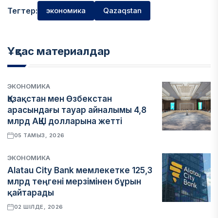
Тегтер:
экономика
Qazaqstan
Ұқсас материалдар
ЭКОНОМИКА
Қазақстан мен Өзбекстан
арасындағы тауар айналымы 4,8
млрд АҚШ долларына жетті
05 ТАМЫЗ, 2026
ЭКОНОМИКА
Alatau City Bank мемлекетке 125,3
млрд теңгені мерзімінен бұрын
қайтарады
02 ШІЛДЕ, 2026