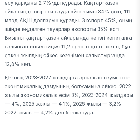
өсу қарқыны 2,7%-ды құрады. Қаңтар–қазан
айларында сыртқы сауда айналымы 34% өсіп, 111
млрд АҚШ долларын құрады. Экспорт 45%, оның
ішінде өңделген тауарлар экспорты 35% өсті.
Биылғы қаңтар–қазан айларында негізгі капиталға
салынған инвестиция 11,2 трлн теңгеге жетті, бұл
өткен жылдың сәйкес кезеңімен салыстырғанда
12,8% көп.
ҚР-ның 2023–2027 жылдарға арналған әлеуметтік-
экономикалық дамуының болжамына сәйкес, 2022
жылы экономикалық өсім 3%, 2023-2024 жылдары
— 4%, 2025 жылы — 4,1%, 2026 жылы — 3,2%,
2027 жылы — 4,2% деп болжануда.