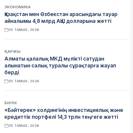
ЭКОНОМИКА
Қазақстан мен Өзбекстан арасындағы тауар
айналымы 4,8 млрд АҚШ долларына жетті
05 ТАМЫЗ, 2026
ҚАРЖЫ
Алматы қалалық МКД мүлікті сатудан
алынатын салық туралы сұрақтарға жауап
берді
05 ТАМЫЗ, 2026
БИЛІК
«Бәйтерек» холдингінің инвестициялық және
кредиттік портфелі 14,3 трлн теңгеге жетті
05 ТАМЫЗ, 2026