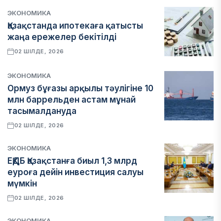
ЭКОНОМИКА
Қазақстанда ипотекаға қатысты
жаңа ережелер бекітілді
02 ШІЛДЕ, 2026
ЭКОНОМИКА
Ормуз бұғазы арқылы тәулігіне 10
млн баррельден астам мұнай
тасымалдануда
02 ШІЛДЕ, 2026
ЭКОНОМИКА
ЕҚДБ Қазақстанға биыл 1,3 млрд
еуроға дейін инвестиция салуы
мүмкін
02 ШІЛДЕ, 2026
ЭКОНОМИКА