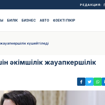
РЕДАКЦИЯ:
ЖЫ
БИЛІК
БИЗНЕС
АВТО
ӨЗЕКТІ ПІКІР
ік жауапкершілік күшейтіледі
үшін әкімшілік жауапкершілік