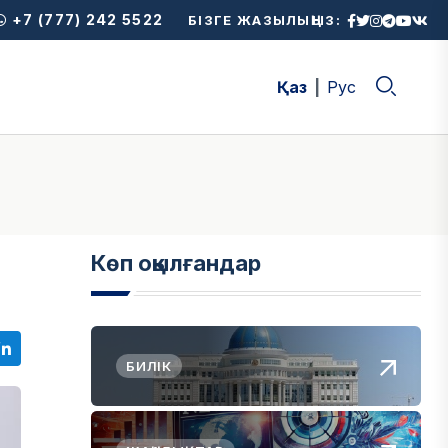
+7 (777) 242 5522
БІЗГЕ ЖАЗЫЛЫҢЫЗ:
Қаз
Рус
Көп оқылғандар
БИЛІК