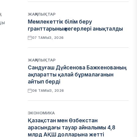
ЖАҢАЛЫҚТАР
Мемлекеттік білім беру
ды
гранттарының иегерлері анықталды
07 ТАМЫЗ, 2026
ЖАҢАЛЫҚТАР
Сандуғаш Дүйсенова Бажкенованың
ақпаратты қалай бұрмалағанын
айтып берді
06 ТАМЫЗ, 2026
ЭКОНОМИКА
Қазақстан мен Өзбекстан
арасындағы тауар айналымы 4,8
млрд АҚШ долларына жетті