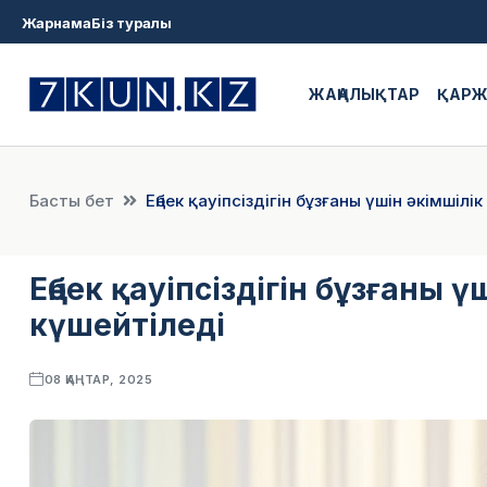
Жарнама
Біз туралы
ЖАҢАЛЫҚТАР
ҚАР
Басты бет
Еңбек қауіпсіздігін бұзғаны үшін әкімшіл
Еңбек қауіпсіздігін бұзғаны 
күшейтіледі
08 ҚАҢТАР, 2025