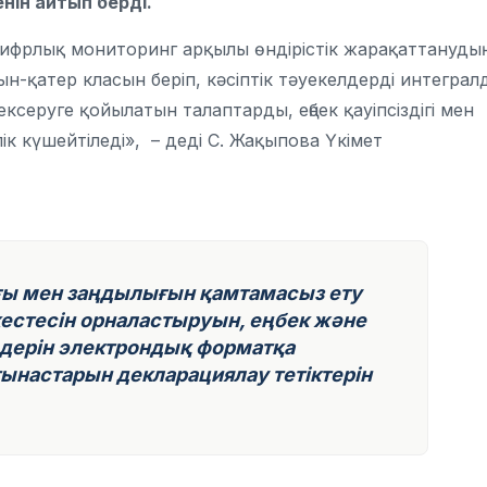
нін айтып берді.
ы цифрлық мониторинг арқылы өндірістік жарақаттанудың
сын-қатер класын беріп, кәсіптік тәуекелдерді интеграл
тексеруге қойылатын талаптарды, еңбек қауіпсіздігі мен
лік күшейтіледі»,
–
деді С. Жақыпова Үкімет
ы мен заңдылығын қамтамасыз ету
кестесін орналастыруын, еңбек және
дерін электрондық форматқа
ынастарын декларациялау тетіктерін