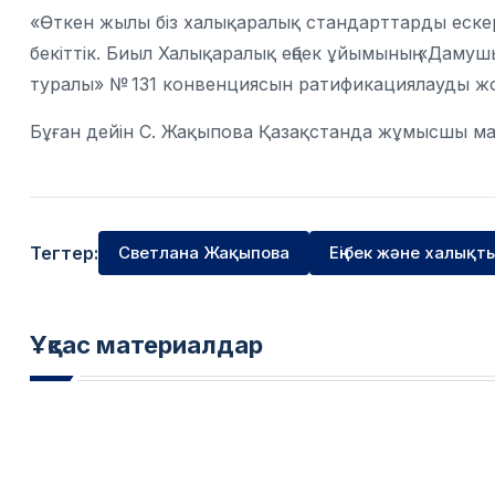
«Өткен жылы біз халықаралық стандарттарды ескеріп
бекіттік. Биыл Халықаралық еңбек ұйымының «Дамушы
туралы» № 131 конвенциясын ратификациялауды ж
Бұған дейін С. Жақыпова Қазақстанда жұмысшы мама
Тегтер:
Светлана Жақыпова
Еңібек және халықт
Ұқсас материалдар