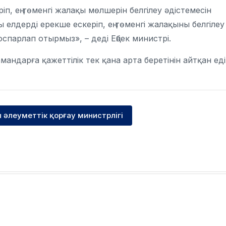
, ең төменгі жалақы мөлшерін белгілеу әдістемесін
 елдерді ерекше ескеріп, ең төменгі жалақыны белгілеу
оспарлап отырмыз»,
–
деді Еңбек министрі.
ндарға қажеттілік тек қана арта беретінін айтқан еді
ы әлеуметтік қорғау министрлігі