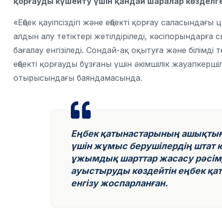
қорғауды күшейту үшін қандай шаралар көзделге
«Еңбек қауіпсіздігі және еңбекті қорғау саласындағ
алдын алу тетіктері жетілдіріледі, кәсіпорындарға 
бағалау енгізіледі. Сондай-ақ оқытуға және білімді 
еңбекті қорғауды бұзғаны үшін әкімшілік жауапкерші
отырысындағы баяндамасында.
Еңбек қатынастарының ашықтығ
үшін жұмыс берушілердің штат 
ұжымдық шарттар жасасу рәсім
ауыстыруды көздейтін еңбек қат
енгізу жоспарланған.