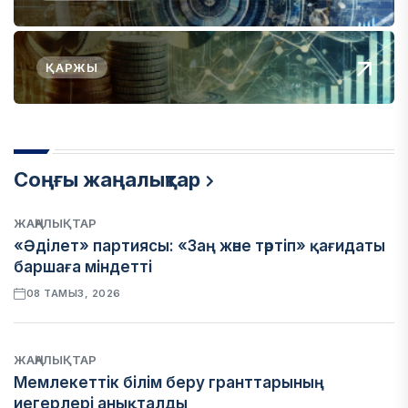
ҚАРЖЫ
Соңғы жаңалықтар
ЖАҢАЛЫҚТАР
«Әділет» партиясы: «Заң және тәртіп» қағидаты
баршаға міндетті
08 ТАМЫЗ, 2026
ЖАҢАЛЫҚТАР
Мемлекеттік білім беру гранттарының
иегерлері анықталды