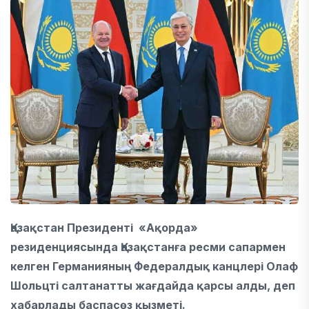
Қазақстан Президенті
«Ақорда»
резиденциясында Қазақстанға ресми сапармен
келген Германияның Федералдық канцлері Олаф
Шольцті салтанатты жағдайда қарсы алды, деп
хабарлады баспасөз қызметі.