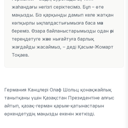
жаһандағы негізгі серіктесіміз. Бұл – өте
маңызды. Біз қарқынды дамып келе жатқан
көпқырлы ықпалдастығымызға баса мән
береміз. Өзара байланыстарымызды одан әрі
тереңдетуге және нығайтуға барлық
жағдайды жасаймыз, – деді Қасым-Жомарт
Тоқаев.
Германия Канцлері Олаф Шольц қонақжайлық
танытқаны үшін Қазақстан Президентіне алғыс
айтып, қазақ-герман қарым-қатынастарын
өркендетудің маңызды екенін жеткізді.