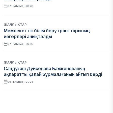
07 ТАМЫЗ, 2026
ЖАҢАЛЫҚТАР
Мемлекеттік білім беру гранттарының
иегерлері анықталды
07 ТАМЫЗ, 2026
ЖАҢАЛЫҚТАР
Сандуғаш Дүйсенова Бажкенованың
ақпаратты қалай бұрмалағанын айтып берді
06 ТАМЫЗ, 2026
ЭКОНОМИКА
Қазақстан мен Өзбекстан арасындағы тауар
айналымы 4,8 млрд АҚШ долларына жетті