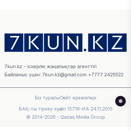
05 ТАМЫЗ, 2026
ҚАРЖЫ
Алматы қалалық МКД мүлікті сатудан
алынатын салық туралы сұрақтарға жауап
берді
05 ТАМЫЗ, 2026
7kun.kz – іскерлік жаңалықтар агенттігі
Байланыс үшін: 7kun.kz@gmail.com +7777 2425522
БИЛІК
«Бәйтерек» холдингінің инвестициялық және
кредиттік портфелі 14,3 трлн теңгеге жетті
Біз туралы
Сайт ережелері
05 ТАМЫЗ, 2026
БАҚ-ты тіркеу куәлігі 15716-ИА 24.11.2015
© 2014-2026 - Qazaq Media Group
ҚАРЖЫ
БЖЗҚ-дағы зейнетақы жинақтары 28,09 трлн