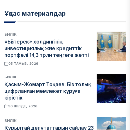
Ұқсас материалдар
БИЛІК
«Бәйтерек» холдингінің
инвестициялық және кредиттік
портфелі 14,3 трлн теңгеге жетті
05 ТАМЫЗ, 2026
БИЛІК
Қасым-Жомарт Тоқаев: Біз толық
цифрланған мемлекет құруға
кірістік
30 ШІЛДЕ, 2026
БИЛІК
Құрылтай депутаттарын сайлау 23