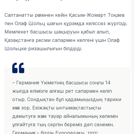
Салтанатты рәсімнен кейін Қасым-Жомарт Тоқаев
пен Олаф Шольц шағын құрамда келіссөз жүргізді.
Мемлекет басшысы шақыруын қабыл алып,
Қазақстанға ресми сапармен келгені үшін Олаф
Шольцке ризашылығын білдірді.
– Германия Үкіметінің басшысы соңғы 14
жылда елімізге алғаш рет сапармен келіп
отыр. Сондықтан бұл қадамыңыздың тарихи
мәні зор. Екіжақты ынтымақтастықты
дамытуға және тауар айналымының көлемін
ұлғайтуға тың серпін береміз деп сенемін.
Германия – біздің Еуропадағы, тіпті