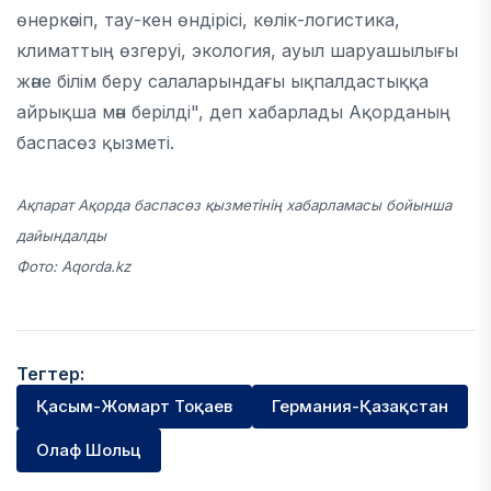
өнеркәсіп, тау-кен өндірісі, көлік-логистика,
климаттың өзгеруі, экология, ауыл шаруашылығы
және білім беру салаларындағы ықпалдастыққа
айрықша мән берілді", деп хабарлады Ақорданың
баспасөз қызметі.
Ақпарат Ақорда баспасөз қызметінің хабарламасы бойынша
дайындалды
Фото: Aqorda.kz
Тегтер:
Қасым-Жомарт Тоқаев
Германия-Қазақстан
Олаф Шольц