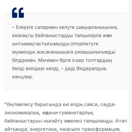
– Еліңізге сапармен келуге шақырғаныңызға,
екіжақты байланыстарды талқылауға және
ынтымақтастығымызды ілгерілетуге
мүмкіндік жасағаныңызға ризашылығымды
білдіремін. Менімен бірге іскер топтардың
белді өкілдері келді, – деді Федералдық
канцлер.
"Әңгімелесу барысында екі елдің саяси, сауда-
экономикалық, мәдени-гуманитарлық
байланыстарын нығайту мәселесі талқыланды. Атап
айтқанда, энергетика, «жасыл» трансформация,