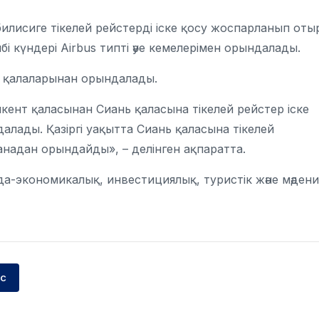
илисиге тікелей рейстерді іске қосу жоспарланып оты
бі күндері Airbus типті әуе кемелерімен орындалады.
ау қалаларынан орындалады.
нт қаласынан Сиань қаласына тікелей рейстер іске
далады. Қазіргі уақытта Сиань қаласына тікелей
надан орындайды», – делінген ақпаратта.
-экономикалық, инвестициялық, туристік және мәдени
йс