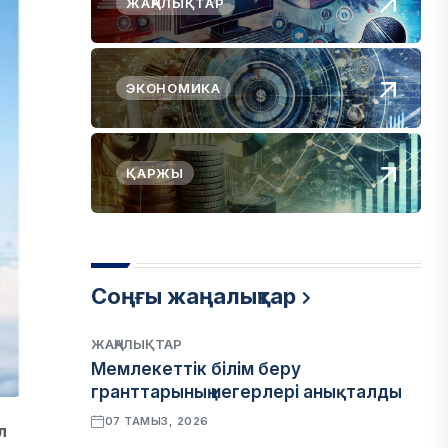
ЖАҢАЛЫҚТАР
ЭКОНОМИКА
ҚАРЖЫ
Соңғы жаңалықтар
ЖАҢАЛЫҚТАР
Мемлекеттік білім беру
гранттарының иегерлері анықталды
07 ТАМЫЗ, 2026
л