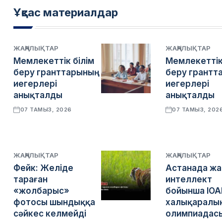
Ұқсас материалдар
ЖАҢАЛЫҚТАР
ЖАҢАЛЫҚТАР
Мемлекеттік білім
Мемлекеттік
беру гранттарының
беру грантт
иегерлері
иегерлері
анықталды
анықталды
07 ТАМЫЗ, 2026
07 ТАМЫЗ, 202
ЖАҢАЛЫҚТАР
ЖАҢАЛЫҚТАР
Фейк: Желіде
Астанада ж
тараған
интеллект
«жолбарыс»
бойынша IOA
фотосы шындыққа
халықаралы
сәйкес келмейді
олимпиадасы