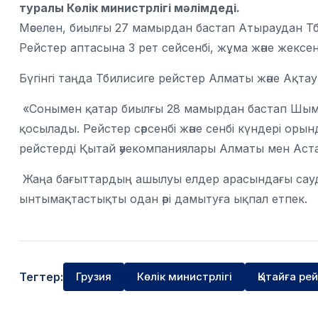
туралы Көлік министрлігі мәлімдеді.
Мәселен, биылғы 27 мамырдан бастап Атыраудан Тб
Рейстер аптасына 3 рет сейсенбі, жұма және жексен
Бүгінгі таңда Тбилисиге рейстер Алматы және Ақт
«Сонымен қатар биылғы 28 мамырдан бастап Шымке
қосылады. Рейстер сәрсенбі және сенбі күндері орын
рейстерді Қытай әуекомпаниялары Алматы мен Аста
Жаңа бағыттардың ашылуы елдер арасындағы сауда
ынтымақтастықты одан әрі дамытуға ықпал етпек.
Тегтер:
Грузия
Көлік министрлігі
Қытайға ре