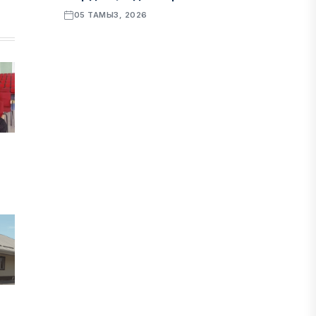
05 ТАМЫЗ, 2026
ҚАРЖЫ
Алматы қалалық МКД мүлікті
сатудан алынатын салық туралы
сұрақтарға жауап берді
05 ТАМЫЗ, 2026
БИЛІК
«Бәйтерек» холдингінің
инвестициялық және кредиттік
портфелі 14,3 трлн теңгеге жетті
05 ТАМЫЗ, 2026
ҚАРЖЫ