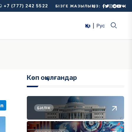
+7 (777) 242 5522
БІЗГЕ ЖАЗЫЛЫҢЫЗ:
Қаз
Рус
Көп оқылғандар
БИЛІК