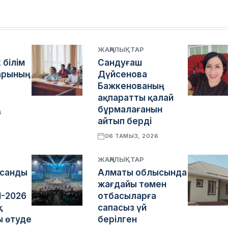
ЖАҢАЛЫҚТАР
 білім
Сандуғаш
арының
Дүйсенова
Бажкенованың
ақпаратты қалай
бұрмалағанын
6
айтып берді
06 ТАМЫЗ, 2026
ЖАҢАЛЫҚТАР
асанды
Алматы облысында
жағдайы төмен
I-2026
отбасыларға
қ
сапасыз үй
 өтуде
берілген