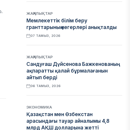
р.
ЖАҢАЛЫҚТАР
Мемлекеттік білім беру
гранттарының иегерлері анықталды
07 ТАМЫЗ, 2026
ЖАҢАЛЫҚТАР
Сандуғаш Дүйсенова Бажкенованың
ақпаратты қалай бұрмалағанын
айтып берді
06 ТАМЫЗ, 2026
ЭКОНОМИКА
Қазақстан мен Өзбекстан
арасындағы тауар айналымы 4,8
млрд АҚШ долларына жетті