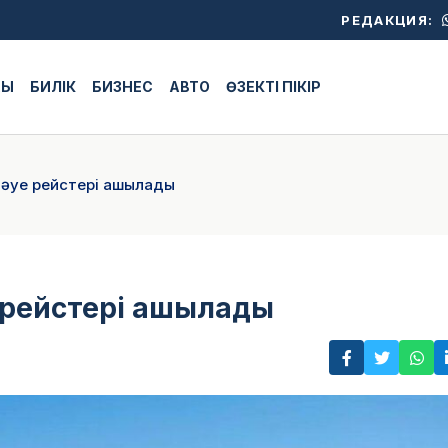
РЕДАКЦИЯ:
ЖЫ
БИЛІК
БИЗНЕС
АВТО
ӨЗЕКТІ ПІКІР
а әуе рейстері ашылады
е рейстері ашылады