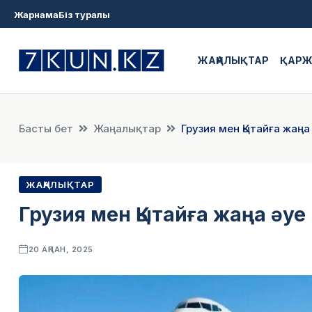
Жарнама
Біз туралы
ЖАҢАЛЫҚТАР
ҚАР
Басты бет
Жаңалықтар
Грузия мен Қытайға жаң
ЖАҢАЛЫҚТАР
Грузия мен Қытайға жаңа әу
20 АҚПАН, 2025