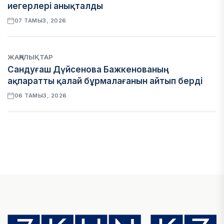
иегерлері анықталды
07 ТАМЫЗ, 2026
ЖАҢАЛЫҚТАР
Сандуғаш Дүйсенова Бажкенованың
ақпаратты қалай бұрмалағанын айтып берді
06 ТАМЫЗ, 2026
ЭКОНОМИКА
Қазақстан мен Өзбекстан арасындағы тауар
айналымы 4,8 млрд АҚШ долларына жетті
05 ТАМЫЗ, 2026
ҚАРЖЫ
Алматы қалалық МКД мүлікті сатудан