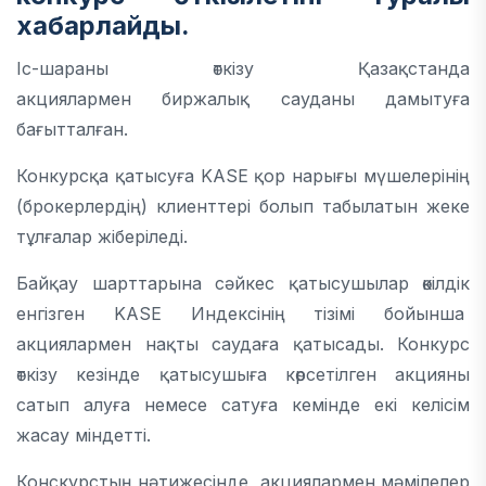
хабарлайды.
Іс-шараны өткізу Қазақстанда
акциялармен биржалық сауданы дамытуға
бағытталған.
Конкурсқа қатысуға KASE қор нарығы мүшелерінің
(брокерлердің) клиенттері болып табылатын жеке
тұлғалар жіберіледі.
Байқау шарттарына сәйкес қатысушылар өкілдік
енгізген KASE Индексінің тізімі бойынша
акциялармен нақты саудаға қатысады. Конкурс
өткізу кезінде қатысушыға көрсетілген акцияны
сатып алуға немесе сатуға кемінде екі келісім
жасау міндетті.
Конскурстың нәтижесінде, акциялармен мәмілелер