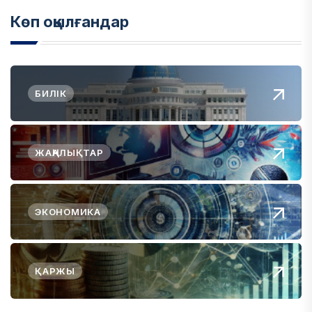
Көп оқылғандар
БИЛІК
ЖАҢАЛЫҚТАР
ЭКОНОМИКА
ҚАРЖЫ