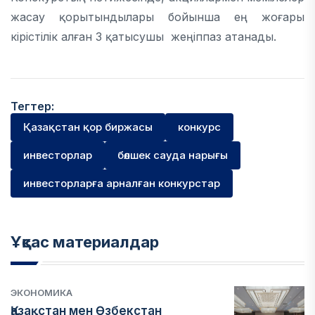
жасау қорытындылары бойынша ең жоғары
кірістілік алған 3 қатысушы жеңіппаз атанады.
Тегтер:
Қазақстан қор биржасы
конкурс
инвесторлар
бөлшек сауда нарығы
инвесторларға арналған конкурстар
Ұқсас материалдар
ЭКОНОМИКА
Қазақстан мен Өзбекстан