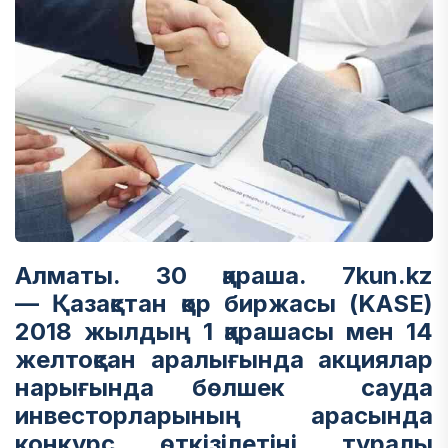
Алматы. 30 қараша. 7kun.kz
—
Қазақстан қор биржасы (KASE)
2018 жылдың 1 қарашасы мен 14
желтоқсан аралығында акциялар
нарығында бөлшек сауда
инвесторларының арасында
конкурс өткізілетіні туралы