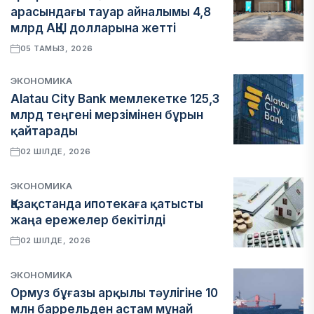
арасындағы тауар айналымы 4,8
млрд АҚШ долларына жетті
05 ТАМЫЗ, 2026
ЭКОНОМИКА
Alatau City Bank мемлекетке 125,3
млрд теңгені мерзімінен бұрын
қайтарады
02 ШІЛДЕ, 2026
ЭКОНОМИКА
Қазақстанда ипотекаға қатысты
жаңа ережелер бекітілді
02 ШІЛДЕ, 2026
ЭКОНОМИКА
Ормуз бұғазы арқылы тәулігіне 10
млн баррельден астам мұнай