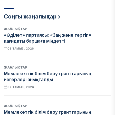
Соңғы жаңалықтар
ЖАҢАЛЫҚТАР
«Әділет» партиясы: «Заң және тәртіп»
қағидаты баршаға міндетті
08 ТАМЫЗ, 2026
ЖАҢАЛЫҚТАР
Мемлекеттік білім беру гранттарының
иегерлері анықталды
07 ТАМЫЗ, 2026
ЖАҢАЛЫҚТАР
Мемлекеттік білім беру гранттарының