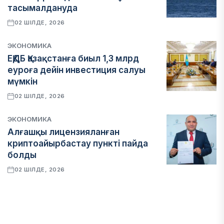
тасымалдануда
02 ШІЛДЕ, 2026
ЭКОНОМИКА
ЕҚДБ Қазақстанға биыл 1,3 млрд
еуроға дейін инвестиция салуы
мүмкін
02 ШІЛДЕ, 2026
ЭКОНОМИКА
Алғашқы лицензияланған
криптоайырбастау пункті пайда
болды
02 ШІЛДЕ, 2026