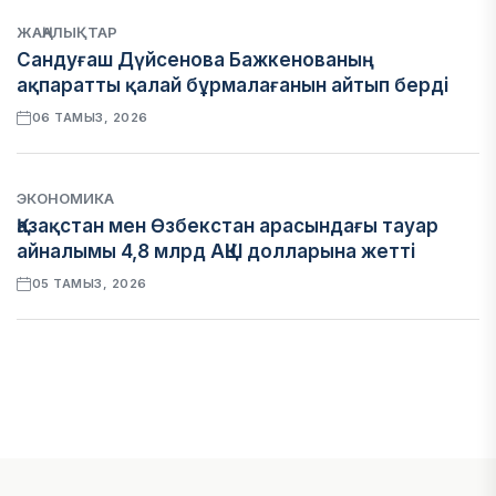
ЖАҢАЛЫҚТАР
Сандуғаш Дүйсенова Бажкенованың
ақпаратты қалай бұрмалағанын айтып берді
06 ТАМЫЗ, 2026
ЭКОНОМИКА
Қазақстан мен Өзбекстан арасындағы тауар
айналымы 4,8 млрд АҚШ долларына жетті
05 ТАМЫЗ, 2026
ҚАРЖЫ
Алматы қалалық МКД мүлікті сатудан
алынатын салық туралы сұрақтарға жауап
берді
05 ТАМЫЗ, 2026