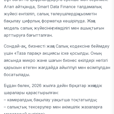
Атап айтқанда, Smart Data Finance талдамалық
жүйесі енгізіліп, салық төлеушілердің қызметін
бақылау цифрлық форматқа көшірілуде. Жаңа
модель салық жүйесінің тиімділігі мен ашықтығын
арттыруға бағытталған.
Сондай-ақ, бизнесті жаңа Салық кодексіне бейімдеу
үшін «Таза парақ» акциясы іске қосылды. Оның
аясында микро және шағын бизнес өкілдері негізгі
қарызын өтеген жағдайда айыппұл мен өсімпұлдан
босатылады.
Бұдан бөлек, 2026 жылға дейін бірқатар жеңілдік
шаралары қарастырылған:
– камералдық бақылау уақытша тоқтатылды;
– салықтық тексерулер мен әкімшілік жазаларға