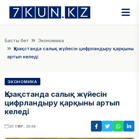
Басты бет
Экономика
Қазақстанда салық жүйесін цифрландыру қарқыны
артып келеді
ЭКОНОМИКА
Қазақстанда салық жүйесін
цифрландыру қарқыны артып
келеді
20 СӘУІР, 2026