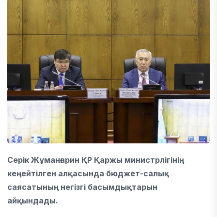
Серік Жұманғарин
ҚР Қаржы министрлігі
нің
кеңейтілген алқасында бюджет-салық
саясатының негізгі басымдықтарын
айқындады.