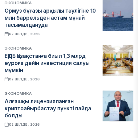
ЭКОНОМИКА
Ормуз бұғазы арқылы тәулігіне 10
млн баррельден астам мұнай
тасымалдануда
02 ШІЛДЕ, 2026
ЭКОНОМИКА
ЕҚДБ Қазақстанға биыл 1,3 млрд
еуроға дейін инвестиция салуы
мүмкін
02 ШІЛДЕ, 2026
ЭКОНОМИКА
Алғашқы лицензияланған
криптоайырбастау пункті пайда
болды
02 ШІЛДЕ, 2026