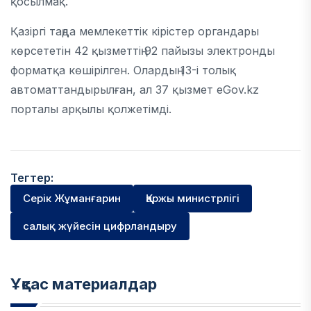
қосылмақ.
Қазіргі таңда мемлекеттік кірістер органдары
көрсететін 42 қызметтің 92 пайызы электронды
форматқа көшірілген. Олардың 13-і толық
автоматтандырылған, ал 37 қызмет
eGov.kz
порталы арқылы қолжетімді.
Тегтер:
Серік Жұманғарин
Қаржы министрлігі
салық жүйесін цифрландыру
Ұқсас материалдар