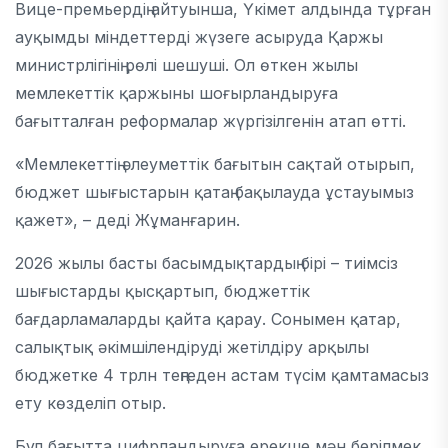
Вице-премьердің айтуынша, Үкімет алдында тұрған
ауқымды міндеттерді жүзеге асыруда Қаржы
министрлігінің рөлі шешуші. Ол өткен жылы
мемлекеттік қаржыны шоғырландыруға
бағытталған реформалар жүргізілгенін атап өтті.
«Мемлекеттің әлеуметтік бағытын сақтай отырып,
бюджет шығыстарын қатаң бақылауда ұстауымыз
қажет», – деді Жұманғарин.
2026 жылы басты басымдықтардың бірі – тиімсіз
шығыстарды қысқартып, бюджеттік
бағдарламаларды қайта қарау. Сонымен қатар,
салықтық әкімшілендіруді жетілдіру арқылы
бюджетке 4 трлн теңгеден астам түсім қамтамасыз
ету көзделіп отыр.
Бұл бағытта цифрландыруға ерекше мән берілмек.