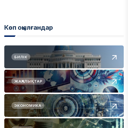
Көп оқылғандар
БИЛІК
ЖАҢАЛЫҚТАР
ЭКОНОМИКА