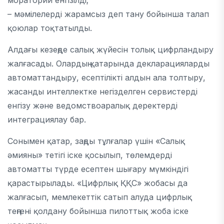
мораторий енгізілді;
– мәмілелерді жарамсыз деп тану бойынша талап
қоюлар тоқтатылды.
Алдағы кезеңде салық жүйесін толық цифрландыру
жалғасады. Олардың қатарында декларацияларды
автоматтандыру, есептілікті алдын ала толтыру,
жасанды интеллектке негізделген сервистерді
енгізу және ведомствоаралық деректерді
интеграциялау бар.
Сонымен қатар, заңды тұлғалар үшін «Салық
әмияны» тетігі іске қосылып, төлемдерді
автоматты түрде есептен шығару мүмкіндігі
қарастырылады. «Цифрлық ҚҚС» жобасы да
жалғасып, мемлекеттік сатып алуда цифрлық
теңгені қолдану бойынша пилоттық жоба іске