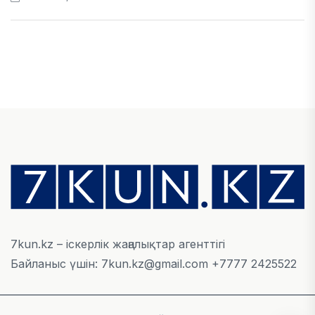
ЭКОНОМИКА
Қазақстан мен Өзбекстан арасындағы тауар
айналымы 4,8 млрд АҚШ долларына жетті
05 ТАМЫЗ, 2026
ҚАРЖЫ
Алматы қалалық МКД мүлікті сатудан
алынатын салық туралы сұрақтарға жауап
берді
05 ТАМЫЗ, 2026
7kun.kz – іскерлік жаңалықтар агенттігі
Байланыс үшін: 7kun.kz@gmail.com +7777 2425522
БИЛІК
«Бәйтерек» холдингінің инвестициялық және
кредиттік портфелі 14,3 трлн теңгеге жетті