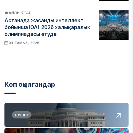
ЖАҢАЛЫҚТАР
Астанада жасанды интеллект
бойынша IOAI-2026 халықаралық
олимпиадасы өтуде
04 ТАМЫЗ, 2026
Көп оқылғандар
БИЛІК