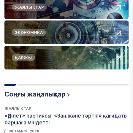
ЖАҢАЛЫҚТАР
ЭКОНОМИКА
ҚАРЖЫ
Соңғы жаңалықтар
ЖАҢАЛЫҚТАР
«Әділет» партиясы: «Заң және тәртіп» қағидаты
баршаға міндетті
08 ТАМЫЗ, 2026