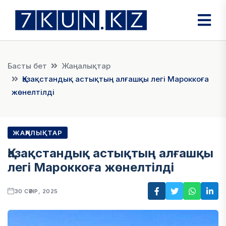
Басты бет
Жаңалықтар
Қазақстандық астықтың алғашқы легі Мароккоға
жөнелтілді
ЖАҢАЛЫҚТАР
Қазақстандық астықтың алғашқы
легі Мароккоға жөнелтілді
30 СӘУІР, 2025