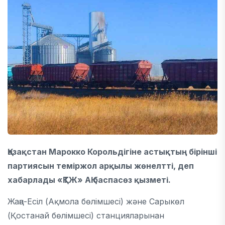
Қазақстан Марокко Корольдігіне астықтың бірінші
партиясын теміржол арқылы жөнелтті, деп
хабарлады «ҚТЖ» АҚ баспасөз қызметі.
Жаңа-Есіл (Ақмола бөлімшесі) және Сарыкөл
(Қостанай бөлімшесі) станцияларынан