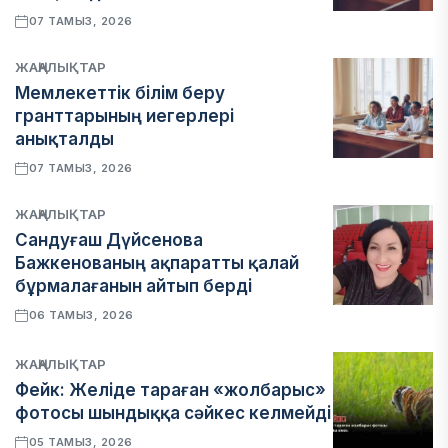
07 ТАМЫЗ, 2026
ЖАҢАЛЫҚТАР
Мемлекеттік білім беру
гранттарының иегерлері
анықталды
07 ТАМЫЗ, 2026
ЖАҢАЛЫҚТАР
Сандуғаш Дүйсенова
Бажкенованың ақпаратты қалай
бұрмалағанын айтып берді
06 ТАМЫЗ, 2026
ЖАҢАЛЫҚТАР
Фейк: Желіде тараған «жолбарыс»
фотосы шындыққа сәйкес келмейді
05 ТАМЫЗ, 2026