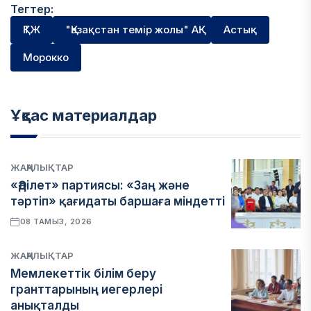
Тегтер:
ҚТЖ
"Қазақстан темір жолы" АҚ
Астық
Морокко
Ұқсас материалдар
ЖАҢАЛЫҚТАР
«Әділет» партиясы: «Заң және
тәртіп» қағидаты баршаға міндетті
08 ТАМЫЗ, 2026
ЖАҢАЛЫҚТАР
Мемлекеттік білім беру
гранттарының иегерлері
анықталды