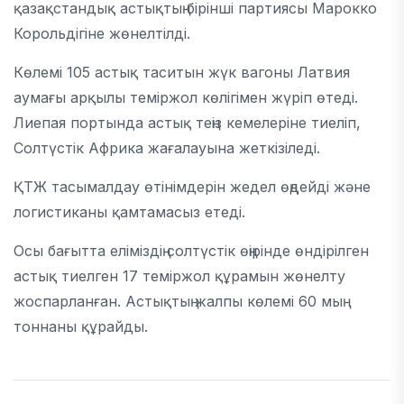
қазақстандық астықтың бірінші партиясы Марокко
Корольдігіне жөнелтілді.
Көлемі 105 астық таситын жүк вагоны Латвия
аумағы арқылы теміржол көлігімен жүріп өтеді.
Лиепая портында астық теңіз кемелеріне тиеліп,
Солтүстік Африка жағалауына жеткізіледі.
ҚТЖ тасымалдау өтінімдерін жедел өңдейді және
логистиканы қамтамасыз етеді.
Осы бағытта еліміздің солтүстік өңірінде өндірілген
астық тиелген 17 теміржол құрамын жөнелту
жоспарланған. Астықтың жалпы көлемі 60 мың
тоннаны құрайды.